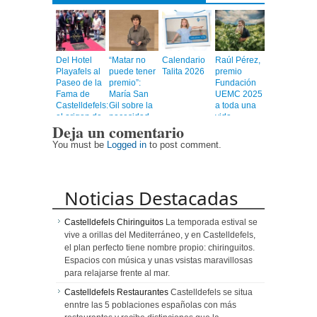
Del Hotel
“Matar no
Calendario
Raúl Pérez,
Playafels al
puede tener
Talita 2026
premio
Paseo de la
premio”:
Fundación
Fama de
María San
UEMC 2025
Castelldefels:
Gil sobre la
a toda una
el origen de
necesidad
vida
Deja un comentario
Ferran Adrià
de defender
dedicada al
que marcó
la memoria
mundo del
You must be
Logged in
to post comment.
la cocina
histórica
vino
mundial
Noticias Destacadas
Castelldefels Chiringuitos
La temporada estival se
vive a orillas del Mediterráneo, y en Castelldefels,
el plan perfecto tiene nombre propio: chiringuitos.
Espacios con música y unas vsistas maravillosas
para relajarse frente al mar.
Castelldefels Restaurantes
Castelldefels se situa
enntre las 5 poblaciones españolas con más