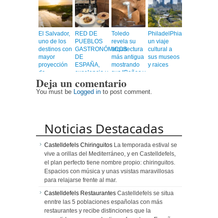
El Salvador,
RED DE
Toledo
PhiladelPhia,
uno de los
PUEBLOS
revela su
un viaje
destinos con
GASTRONÓMICOS
arquitectura
cultural a
mayor
DE
más antigua
sus museos
proyección
ESPAÑA,
mostrando
y raices
de
excelencia y
sus “Baños y
Deja un comentario
Centroamérica
calidad en
Mezquitas”
un viaje
You must be
Logged in
to post comment.
emocionante
Noticias Destacadas
Castelldefels Chiringuitos
La temporada estival se
vive a orillas del Mediterráneo, y en Castelldefels,
el plan perfecto tiene nombre propio: chiringuitos.
Espacios con música y unas vsistas maravillosas
para relajarse frente al mar.
Castelldefels Restaurantes
Castelldefels se situa
enntre las 5 poblaciones españolas con más
restaurantes y recibe distinciones que la