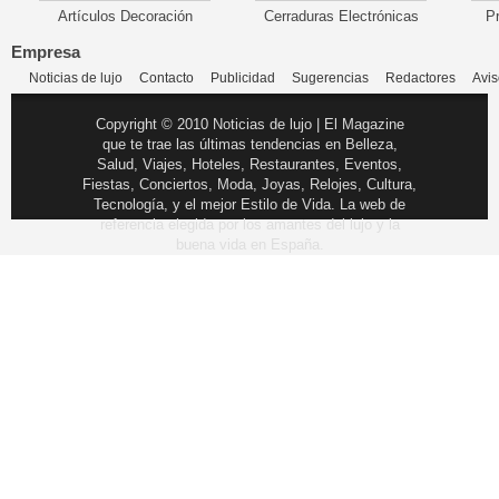
Artículos Decoración
Cerraduras Electrónicas
P
Empresa
Noticias de lujo
Contacto
Publicidad
Sugerencias
Redactores
Avis
Copyright © 2010 Noticias de lujo | El Magazine
que te trae las últimas tendencias en Belleza,
Salud, Viajes, Hoteles, Restaurantes, Eventos,
Fiestas, Conciertos, Moda, Joyas, Relojes, Cultura,
Tecnología, y el mejor Estilo de Vida. La web de
referencia elegida por los amantes del lujo y la
buena vida en España.