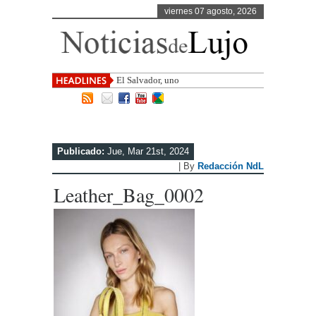
viernes 07 agosto, 2026
El Salvador, uno de los destinos con
may
Publicado:
Jue, Mar 21st, 2024
| By
Redacción NdL
Leather_Bag_0002