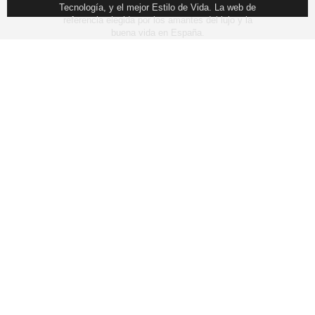
Tecnología, y el mejor Estilo de Vida. La web de
referencia elegida por los amantes del lujo y la
buena vida en España.