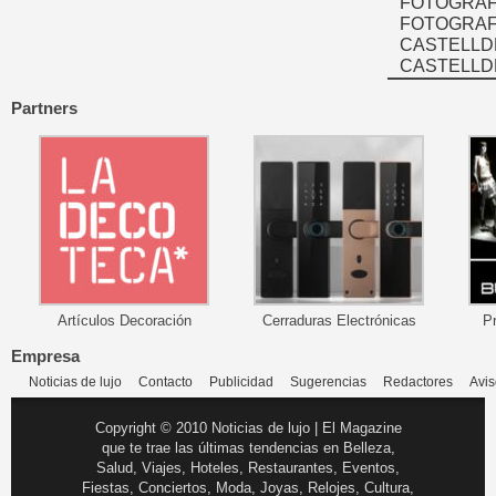
FOTOGRAF
FOTOGRAFÍ
CASTELLD
CASTELLD
Partners
Artículos Decoración
Cerraduras Electrónicas
P
Empresa
Noticias de lujo
Contacto
Publicidad
Sugerencias
Redactores
Avis
Copyright © 2010 Noticias de lujo | El Magazine
que te trae las últimas tendencias en Belleza,
Salud, Viajes, Hoteles, Restaurantes, Eventos,
Fiestas, Conciertos, Moda, Joyas, Relojes, Cultura,