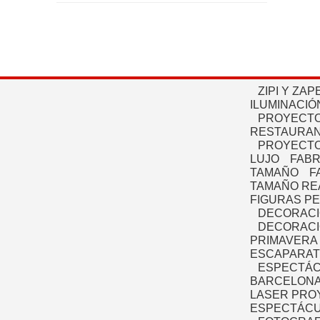
ZIPI Y ZAP
ILUMINACIÓ
PROYECTO
RESTAURAN
PROYECTO
LUJO
FABR
TAMAÑO
F
TAMAÑO RE
FIGURAS P
DECORACI
DECORACI
PRIMAVERA
ESCAPARAT
ESPECTÁC
BARCELONA
LASER PRO
ESPECTÁCU