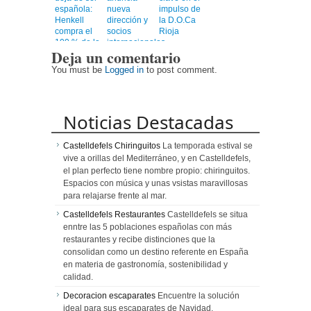
española:
nueva
impulso de
Henkell
dirección y
la D.O.Ca
compra el
socios
Rioja
100 % de la
internacionales,
Deja un comentario
compañía
confirmando
su gira 2026
You must be
Logged in
to post comment.
en siete
ciudades
Noticias Destacadas
Castelldefels Chiringuitos
La temporada estival se
vive a orillas del Mediterráneo, y en Castelldefels,
el plan perfecto tiene nombre propio: chiringuitos.
Espacios con música y unas vsistas maravillosas
para relajarse frente al mar.
Castelldefels Restaurantes
Castelldefels se situa
enntre las 5 poblaciones españolas con más
restaurantes y recibe distinciones que la
consolidan como un destino referente en España
en materia de gastronomía, sostenibilidad y
calidad.
Decoracion escaparates
Encuentre la solución
ideal para sus escaparates de Navidad,