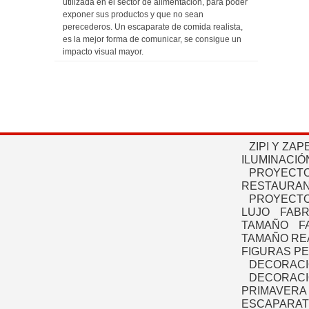
utilizada en el sector de alimentación, para poder
exponer sus productos y que no sean
perecederos. Un escaparate de comida realista,
es la mejor forma de comunicar, se consigue un
impacto visual mayor.
ZIPI Y ZAP
ILUMINACIÓ
PROYECTO
RESTAURAN
PROYECTO
LUJO
FABR
TAMAÑO
F
TAMAÑO RE
FIGURAS P
DECORACI
DECORACI
PRIMAVERA
ESCAPARAT