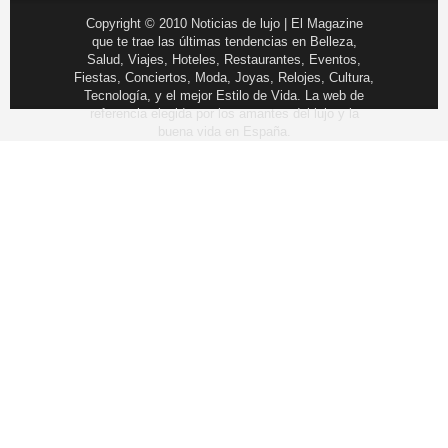
Copyright © 2010 Noticias de lujo | El Magazine
que te trae las últimas tendencias en Belleza,
Salud, Viajes, Hoteles, Restaurantes, Eventos,
Fiestas, Conciertos, Moda, Joyas, Relojes, Cultura,
Tecnología, y el mejor Estilo de Vida. La web de
referencia elegida por los amantes del lujo y la
buena vida en España.