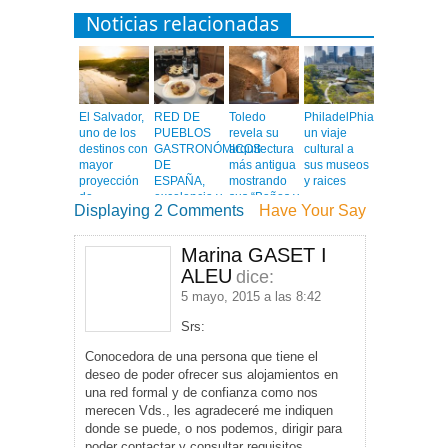
Noticias relacionadas
El Salvador,
RED DE
Toledo
PhiladelPhia,
uno de los
PUEBLOS
revela su
un viaje
destinos con
GASTRONÓMICOS
arquitectura
cultural a
mayor
DE
más antigua
sus museos
proyección
ESPAÑA,
mostrando
y raices
de
excelencia y
sus “Baños y
Displaying 2 Comments
Have Your Say
Centroamérica
calidad en
Mezquitas”
un viaje
emocionante
Marina GASET I
ALEU
dice:
5 mayo, 2015 a las 8:42
Srs:
Conocedora de una persona que tiene el
deseo de poder ofrecer sus alojamientos en
una red formal y de confianza como nos
merecen Vds., les agradeceré me indiquen
donde se puede, o nos podemos, dirigir para
poder contactar y consultar requisitos