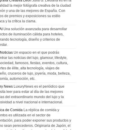
grafía Creativa León
Julia G. Liebana es en la
lidad la mejor fotógrafa creativa de la ciudad
eón y una de las mejores de España. Con
tos de premios y exposiciones su estilo
ca y la crítica la clama.
AI
Una solución avanzada para desarrollar
ectos de iluminación cálida para hoteles,
rando tecnología, diseño y criterios de
star.
 Noticias
Un espacio en el que podrás
trar las noticias del lujo, glamour, lifestyle,
sociedad, famosos, fiestas, eventos, cultura,
tes de élite, alta tecnología, viajes de
ño, cruceros de lujo, joyería, moda, belleza,
omía, automoción, etc.
ry News
LuxuryNews es el periódico que
ita leer para estar al día de las mejores
ias del extraordinario mundo del lujo y la
sividad a nivel nacional e internacional.
ica de Comida
La réplica de comida y
ntos es utilizada en el sector de
entación, para poder exponer sus productos y
estos momentos a Cruz
no sean perecederos. Originaria de Japón, el