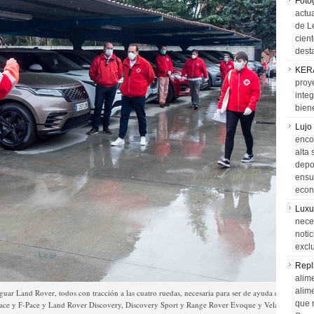
Foto
actua
de L
cien
desta
KER
proy
integ
biene
Lujo
encon
alta 
depor
ensue
econ
Luxu
neces
notic
exclu
Repl
alime
alim
aguar Land Rover, todos con tracción a las cuatro ruedas, necesaria para ser de ayuda eficaz en 
que 
ace y F-Pace y Land Rover Discovery, Discovery Sport y Range Rover Evoque y Velar).