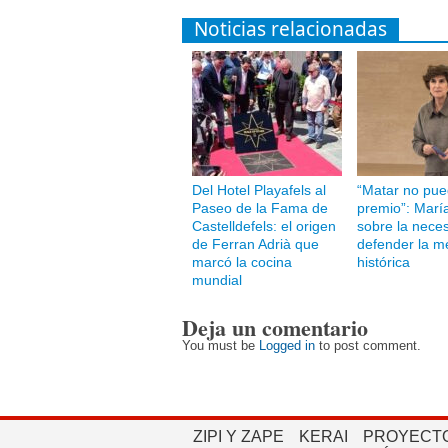
Noticias relacionadas
Del Hotel Playafels al
“Matar no pue
Paseo de la Fama de
premio”: Marí
Castelldefels: el origen
sobre la nece
de Ferran Adrià que
defender la m
marcó la cocina
histórica
mundial
Deja un comentario
You must be
Logged in
to post comment.
ZIPI Y ZAPE
KERAI
PROYECTO