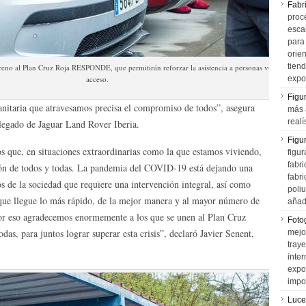
Fabr
proce
esca
para
orien
tiend
eno al Plan Cruz Roja RESPONDE, que permitirán reforzar la asistencia a personas vulnerables en
acceso.
expo
Figu
anitaria que atravesamos precisa el compromiso de todos”, asegura
más 
realí
legado de Jaguar Land Rover Iberia.
Figu
s que, en situaciones extraordinarias como la que estamos viviendo,
figur
fabr
ción de todos y todas. La pandemia del COVID-19 está dejando una
fabri
os de la sociedad que requiere una intervención integral, así como
poli
ra que llegue lo más rápido, de la mejor manera y al mayor número de
añad
Por eso agradecemos enormemente a los que se unen al Plan Cruz
Fotog
, para juntos lograr superar esta crisis”, declaró Javier Senent,
mejo
tray
inter
expo
impo
Luce