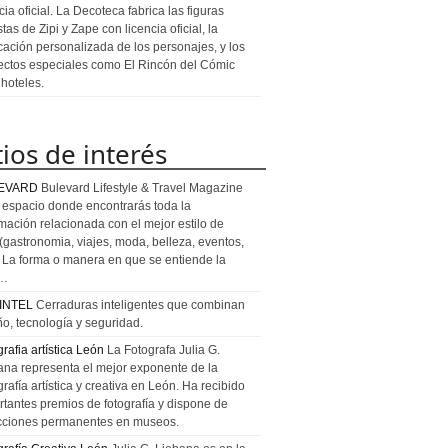
cia oficial. La Decoteca fabrica las figuras
stas de Zipi y Zape con licencia oficial, la
icación personalizada de los personajes, y los
 de seis décadas.
ectos especiales como El Rincón del Cómic
 hoteles.
tios de interés
EVARD
Bulevard Lifestyle & Travel Magazine
l espacio donde encontrarás toda la
rmación relacionada con el mejor estilo de
 (gastronomia, viajes, moda, belleza, eventos,
). La forma o manera en que se entiende la
a…
INTEL
Cerraduras inteligentes que combinan
ño, tecnología y seguridad.
rafia artística León
La Fotografa Julia G.
ana representa el mejor exponente de la
rafía artística y creativa en León. Ha recibido
rtantes premios de fotografía y dispone de
cciones permanentes en museos.