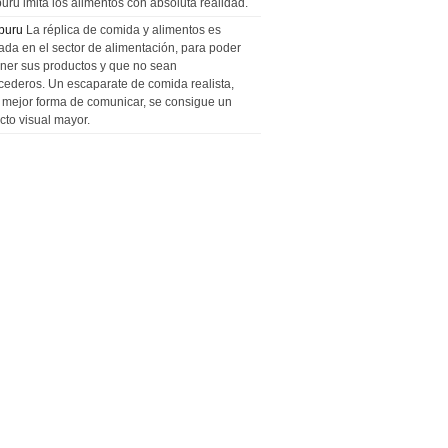
uru imita los alimentos con absoluta realidad.
puru
La réplica de comida y alimentos es
zada en el sector de alimentación, para poder
ner sus productos y que no sean
cederos. Un escaparate de comida realista,
a mejor forma de comunicar, se consigue un
cto visual mayor.