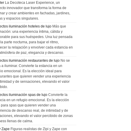
ler
La Decoteca Laser Experience, un
ecto innovador que transforma la forma de
inar y crear ambientes en fachadas, jardines,
as y espacios singulares.
ectos iluminación hoteles de lujo
Más que
nación: una experiencia íntima, cálida y
rable para sus huéspedes. Una luz pensada
la parte nocturna, para bajar el ritmo,
recer la relajación y envolver cada estancia en
atmósfera de paz, elegancia y descanso.
ectos iluminación restaurantes de lujo
No se
a a iluminar. Convierte la estancia en un
gio emocional. Es la elección ideal para
aurantes que quieren vender una experiencia
ntimidad y de sensaciones, elevando el valor
bido.
ectos iluminación spas de lujo
Convierte la
ncia en un refugio emocional. Es la elección
l para spas que quieren vender una
riencia de descanso real, de intimidad y de
aciones, elevando el valor percibido de zonas
ness llenas de calma.
 y Zape
Figuras realistas de Zipi y Zape con