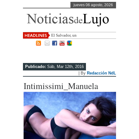
jueves 06 agosto, 2026
El Salvador, uno de los destinos con m
Publicado:
Sáb, Mar 12th, 2016
| By
Redacción NdL
Intimissimi_Manuela