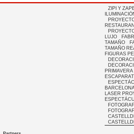
ZIPI Y ZAP
ILUMINACIÓ
PROYECTO
RESTAURAN
PROYECTO
LUJO
FABR
TAMAÑO
F
TAMAÑO RE
FIGURAS P
DECORACI
DECORACI
PRIMAVERA
ESCAPARAT
ESPECTÁC
BARCELONA
LASER PRO
ESPECTÁCU
FOTOGRAF
FOTOGRAFÍ
CASTELLD
CASTELLD
Partners