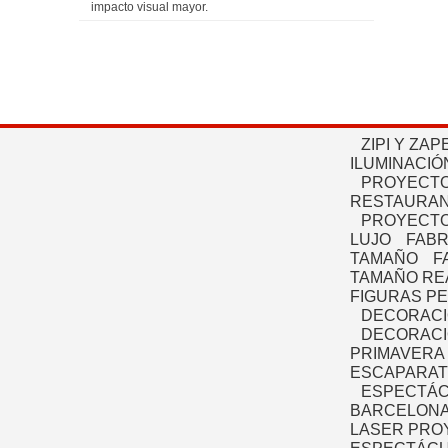
impacto visual mayor.
ZIPI Y ZAP
ILUMINACIÓ
PROYECTO
RESTAURAN
PROYECTO
LUJO
FABR
TAMAÑO
F
TAMAÑO RE
FIGURAS P
DECORACI
DECORACI
PRIMAVERA
ESCAPARAT
ESPECTÁC
BARCELONA
LASER PRO