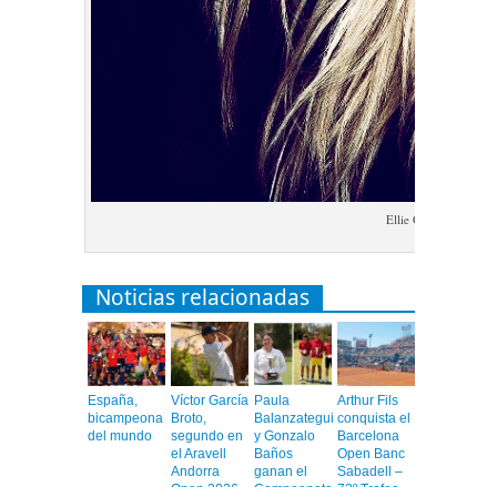
Ellie Goulding
Noticias relacionadas
España,
Víctor García
Paula
Arthur Fils
bicampeona
Broto,
Balanzategui
conquista el
del mundo
segundo en
y Gonzalo
Barcelona
el Aravell
Baños
Open Banc
Andorra
ganan el
Sabadell –
Open 2026
Campeonato
73º Trofeo