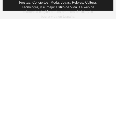
Fiestas, Conciertos, Moda, Joyas, Relojes, Cultura,
Tecnología, y el mejor Estilo de Vida. La web de
referencia elegida por los amantes del lujo y la
buena vida en España.