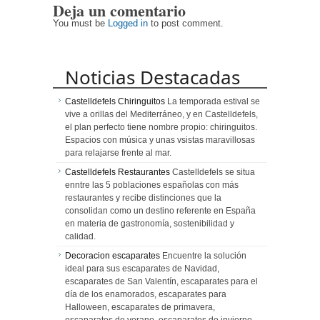
Deja un comentario
de España
Conde de
Absoluto
Godó
You must be
Logged in
to post comment.
Golf 2026
Noticias Destacadas
Castelldefels Chiringuitos
La temporada estival se
vive a orillas del Mediterráneo, y en Castelldefels,
el plan perfecto tiene nombre propio: chiringuitos.
Espacios con música y unas vsistas maravillosas
para relajarse frente al mar.
Castelldefels Restaurantes
Castelldefels se situa
enntre las 5 poblaciones españolas con más
restaurantes y recibe distinciones que la
consolidan como un destino referente en España
en materia de gastronomía, sostenibilidad y
calidad.
Decoracion escaparates
Encuentre la solución
ideal para sus escaparates de Navidad,
escaparates de San Valentín, escaparates para el
día de los enamorados, escaparates para
Halloween, escaparates de primavera,
escaparates de verano, escaparates de invierno,