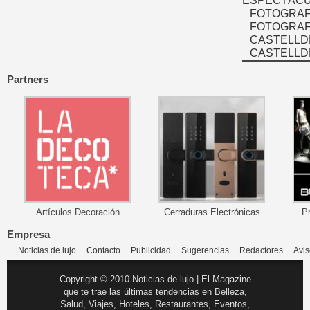
ESPECTÁCU
FOTOGRAF
FOTOGRAFÍ
CASTELLD
CASTELLD
Partners
Artículos Decoración
Cerraduras Electrónicas
P
Empresa
Noticias de lujo
Contacto
Publicidad
Sugerencias
Redactores
Avis
Copyright © 2010 Noticias de lujo | El Magazine
que te trae las últimas tendencias en Belleza,
Salud, Viajes, Hoteles, Restaurantes, Eventos,