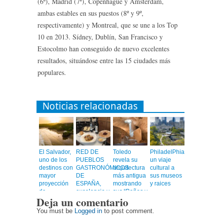
(6º), Madrid (7ª), Copenhague y Ámsterdam,
ambas estables en sus puestos (8º y 9º,
respectivamente) y Montreal, que se une a los Top
10 en 2013. Sídney, Dublín, San Francisco y
Estocolmo han conseguido de nuevo excelentes
resultados, situándose entre las 15 ciudades más
populares.
Noticias relacionadas
El Salvador,
RED DE
Toledo
PhiladelPhia,
uno de los
PUEBLOS
revela su
un viaje
destinos con
GASTRONÓMICOS
arquitectura
cultural a
mayor
DE
más antigua
sus museos
proyección
ESPAÑA,
mostrando
y raices
de
excelencia y
sus “Baños y
Deja un comentario
Centroamérica
calidad en
Mezquitas”
un viaje
You must be
Logged in
to post comment.
emocionante