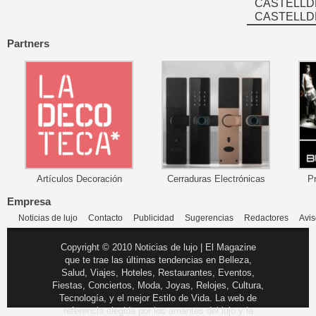
CASTELLD
CASTELLD
Partners
Artículos Decoración
Cerraduras Electrónicas
P
Empresa
Noticias de lujo
Contacto
Publicidad
Sugerencias
Redactores
Avis
Copyright © 2010 Noticias de lujo | El Magazine
que te trae las últimas tendencias en Belleza,
Salud, Viajes, Hoteles, Restaurantes, Eventos,
Fiestas, Conciertos, Moda, Joyas, Relojes, Cultura,
Tecnología, y el mejor Estilo de Vida. La web de
referencia elegida por los amantes del lujo y la