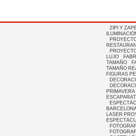
ZIPI Y ZAP
ILUMINACIÓ
PROYECTO
RESTAURAN
PROYECTO
LUJO
FABR
TAMAÑO
F
TAMAÑO RE
FIGURAS P
DECORACI
DECORACI
PRIMAVERA
ESCAPARAT
ESPECTÁC
BARCELONA
LASER PRO
ESPECTÁCU
FOTOGRAF
FOTOGRAFÍ