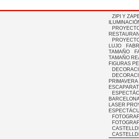
ZIPI Y ZAP
ILUMINACIÓ
PROYECTO
RESTAURAN
PROYECTO
LUJO
FABR
TAMAÑO
F
TAMAÑO RE
FIGURAS P
DECORACI
DECORACI
PRIMAVERA
ESCAPARAT
ESPECTÁC
BARCELONA
LASER PRO
ESPECTÁCU
FOTOGRAF
FOTOGRAFÍ
CASTELLD
CASTELLD