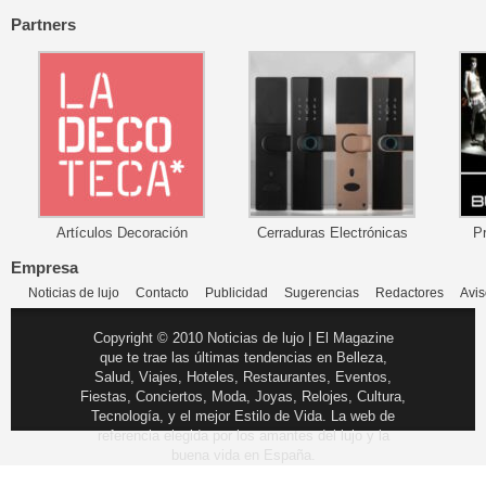
Partners
Artículos Decoración
Cerraduras Electrónicas
P
Empresa
Noticias de lujo
Contacto
Publicidad
Sugerencias
Redactores
Avis
Copyright © 2010 Noticias de lujo | El Magazine
que te trae las últimas tendencias en Belleza,
Salud, Viajes, Hoteles, Restaurantes, Eventos,
Fiestas, Conciertos, Moda, Joyas, Relojes, Cultura,
Tecnología, y el mejor Estilo de Vida. La web de
referencia elegida por los amantes del lujo y la
buena vida en España.