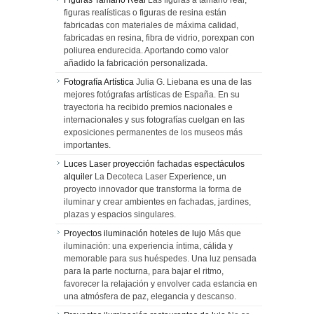
Figuras Tamaño Real
Las figuras a tamaño real,
figuras realísticas o figuras de resina están
fabricadas con materiales de máxima calidad,
fabricadas en resina, fibra de vidrio, porexpan con
poliurea endurecida. Aportando como valor
añadido la fabricación personalizada.
Fotografía Artística
Julia G. Liebana es una de las
mejores fotógrafas artísticas de España. En su
trayectoria ha recibido premios nacionales e
internacionales y sus fotografías cuelgan en las
exposiciones permanentes de los museos más
importantes.
Luces Laser proyección fachadas espectáculos
alquiler
La Decoteca Laser Experience, un
proyecto innovador que transforma la forma de
iluminar y crear ambientes en fachadas, jardines,
plazas y espacios singulares.
Proyectos iluminación hoteles de lujo
Más que
iluminación: una experiencia íntima, cálida y
memorable para sus huéspedes. Una luz pensada
para la parte nocturna, para bajar el ritmo,
favorecer la relajación y envolver cada estancia en
una atmósfera de paz, elegancia y descanso.