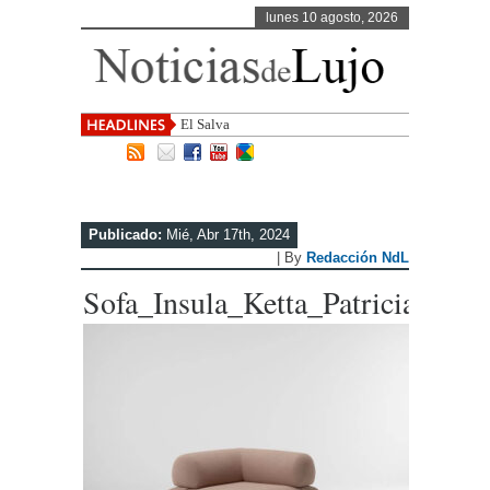
lunes 10 agosto, 2026
El Salvador, uno de los d
Publicado:
Mié, Abr 17th, 2024
| By
Redacción NdL
Sofa_Insula_Ketta_Patricia_Urq