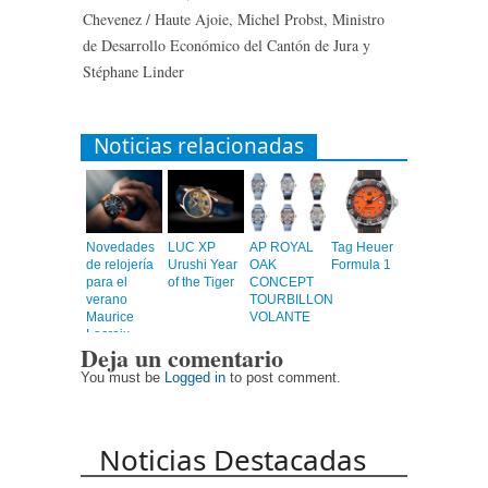
Chevenez / Haute Ajoie, Michel Probst, Ministro
de Desarrollo Económico del Cantón de Jura y
Stéphane Linder
Noticias relacionadas
Novedades
LUC XP
AP ROYAL
Tag Heuer
de relojería
Urushi Year
OAK
Formula 1
para el
of the Tiger
CONCEPT
verano
TOURBILLON
Maurice
VOLANTE
Lacroix
Deja un comentario
You must be
Logged in
to post comment.
Noticias Destacadas