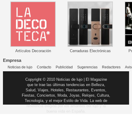
Artículos Decoración
Cerraduras Electrónicas
P
Empresa
Noticias de lujo
Contacto
Publicidad
Sugerencias
Redactores
Avis
Copyright © 2010 Noticias de lujo | El Magazine
que te trae las últimas tendencias en Belleza,
Salud, Viajes, Hoteles, Restaurantes, Eventos,
Fiestas, Conciertos, Moda, Joyas, Relojes, Cultura,
Tecnología, y el mejor Estilo de Vida. La web de
referencia elegida por los amantes del lujo y la
buena vida en España.