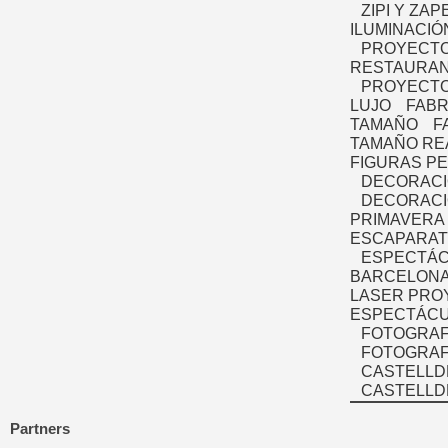
ZIPI Y ZAP
ILUMINACIÓ
PROYECTO
RESTAURAN
PROYECTO
LUJO
FABR
TAMAÑO
F
TAMAÑO RE
FIGURAS P
DECORACI
DECORACI
PRIMAVERA
ESCAPARAT
ESPECTÁC
BARCELONA
LASER PRO
ESPECTÁCU
FOTOGRAF
FOTOGRAFÍ
CASTELLD
CASTELLD
Partners