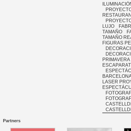
ILUMINACIÓ
PROYECTO
RESTAURAN
PROYECTO
LUJO
FABR
TAMAÑO
F
TAMAÑO RE
FIGURAS P
DECORACI
DECORACI
PRIMAVERA
ESCAPARAT
ESPECTÁC
BARCELONA
LASER PRO
ESPECTÁCU
FOTOGRAF
FOTOGRAFÍ
CASTELLD
CASTELLD
Partners