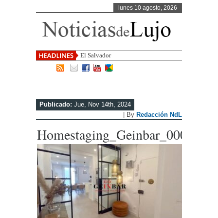
lunes 10 agosto, 2026
El Salvador, uno de los destinos c
Publicado:
Jue, Nov 14th, 2024
| By
Redacción NdL
Homestaging_Geinbar_0006