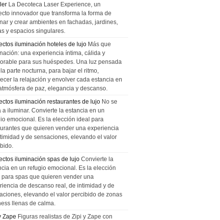
ler
La Decoteca Laser Experience, un
ecto innovador que transforma la forma de
inar y crear ambientes en fachadas, jardines,
as y espacios singulares.
ectos iluminación hoteles de lujo
Más que
nación: una experiencia íntima, cálida y
rable para sus huéspedes. Una luz pensada
la parte nocturna, para bajar el ritmo,
recer la relajación y envolver cada estancia en
atmósfera de paz, elegancia y descanso.
ectos iluminación restaurantes de lujo
No se
a a iluminar. Convierte la estancia en un
gio emocional. Es la elección ideal para
aurantes que quieren vender una experiencia
ntimidad y de sensaciones, elevando el valor
bido.
ectos iluminación spas de lujo
Convierte la
ncia en un refugio emocional. Es la elección
l para spas que quieren vender una
riencia de descanso real, de intimidad y de
aciones, elevando el valor percibido de zonas
ness llenas de calma.
 y Zape
Figuras realistas de Zipi y Zape con