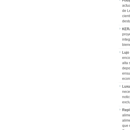
Foto
actua
de L
cien
desta
KER
proy
integ
biene
Lujo
encon
alta 
depor
ensue
econ
Luxu
neces
notic
exclu
Repl
alime
alim
que 