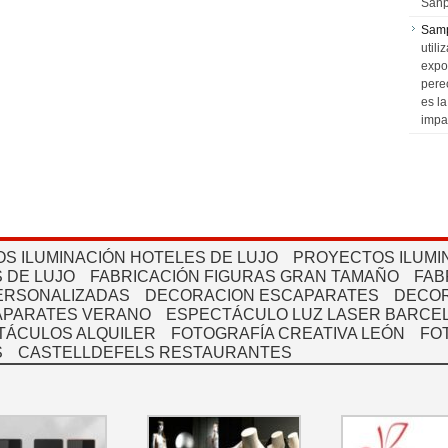
Sanp
Sam
utili
expo
pere
es l
impa
S ILUMINACIÓN HOTELES DE LUJO
PROYECTOS ILUMI
 DE LUJO
FABRICACIÓN FIGURAS GRAN TAMAÑO
FAB
PERSONALIZADAS
DECORACION ESCAPARATES
DECOR
APARATES VERANO
ESPECTÁCULO LUZ LASER BARCEL
TÁCULOS ALQUILER
FOTOGRAFÍA CREATIVA LEÓN
FO
S
CASTELLDEFELS RESTAURANTES