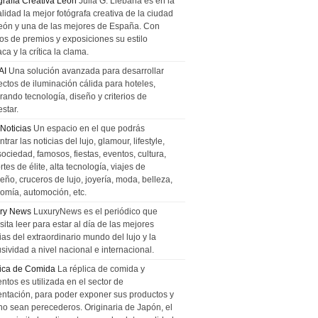
grafía Creativa León
Julia G. Liebana es en la
lidad la mejor fotógrafa creativa de la ciudad
eón y una de las mejores de España. Con
tos de premios y exposiciones su estilo
ca y la crítica la clama.
AI
Una solución avanzada para desarrollar
ectos de iluminación cálida para hoteles,
rando tecnología, diseño y criterios de
star.
 Noticias
Un espacio en el que podrás
trar las noticias del lujo, glamour, lifestyle,
sociedad, famosos, fiestas, eventos, cultura,
tes de élite, alta tecnología, viajes de
ño, cruceros de lujo, joyería, moda, belleza,
omía, automoción, etc.
ry News
LuxuryNews es el periódico que
ita leer para estar al día de las mejores
ias del extraordinario mundo del lujo y la
sividad a nivel nacional e internacional.
ica de Comida
La réplica de comida y
ntos es utilizada en el sector de
entación, para poder exponer sus productos y
no sean perecederos. Originaria de Japón, el