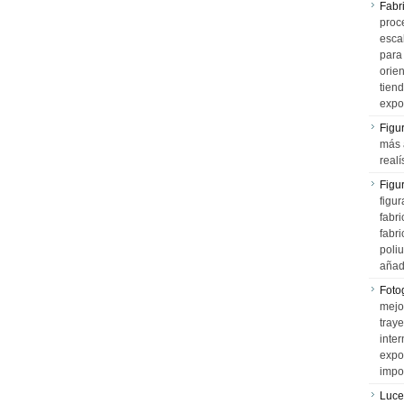
Fabr
proce
esca
para
orien
tiend
expo
Figu
más 
realí
Figu
figur
fabr
fabri
poli
añad
Fotog
mejo
tray
inter
expo
impo
Luce