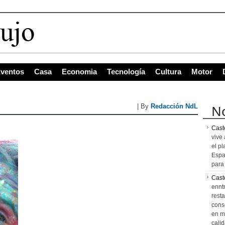
ventos
Casa
Economia
Tecnología
Cultura
Motor
No
| By
Redacción NdL
Caste
vive 
el pl
Espa
para 
Cast
ennt
resta
cons
en m
calid