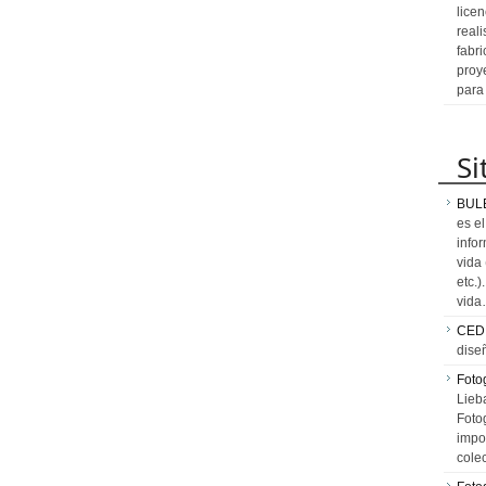
licen
reali
fabr
proy
para
Si
BUL
es e
info
vida
etc.
vid
CED
dise
Fotog
Lieb
Fotog
impo
cole