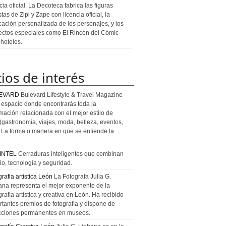
cia oficial. La Decoteca fabrica las figuras
stas de Zipi y Zape con licencia oficial, la
icación personalizada de los personajes, y los
ectos especiales como El Rincón del Cómic
 hoteles.
tios de interés
EVARD
Bulevard Lifestyle & Travel Magazine
l espacio donde encontrarás toda la
rmación relacionada con el mejor estilo de
 (gastronomia, viajes, moda, belleza, eventos,
). La forma o manera en que se entiende la
a…
INTEL
Cerraduras inteligentes que combinan
ño, tecnología y seguridad.
rafia artística León
La Fotografa Julia G.
ana representa el mejor exponente de la
rafía artística y creativa en León. Ha recibido
rtantes premios de fotografía y dispone de
cciones permanentes en museos.