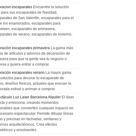
racion escaparates
Encuentre la solución
l para sus escaparates de Navidad,
parates de San Valentín, escaparates para el
de los enamorados, escaparates para
oween, escaparates de primavera,
parates de verano, escaparates de invierno,
ración escaparates primavera
La gama más
ia de artículos y adornos de decoración de
avera para que la gente vea tu negocio o
esa y quiera entrar a comprar.
ración escaparates verano
La mayor gama
roductos para decorar tu escaparate de
no, diseños frescos, actuales que evocan la
orada estival y animan a comprar.
ctáculo Luz Laser Barcelona Alquiler
El láser
cta y emociona, creando momentos
rables que convierten cualquier espacio en
scenario espectacular. Permite dibujar líneas
das y precisas en fachadas, ventanas y
ornos arquitectónicos. Crea efectos
métricos y envolventes