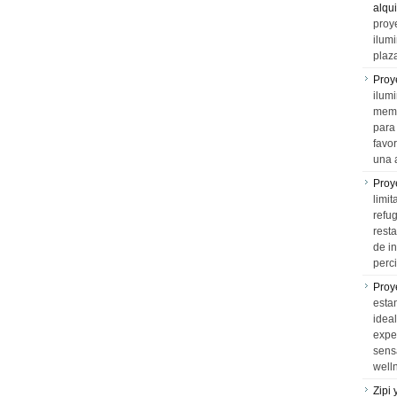
alqui
proy
ilum
plaz
Proy
ilumi
memo
para 
favo
una 
Proy
limit
refu
rest
de i
perci
Proy
esta
idea
expe
sens
well
Zipi