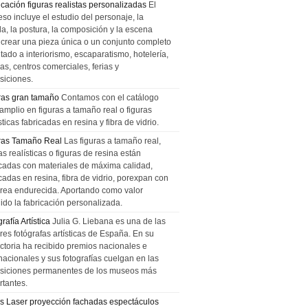
icación figuras realistas personalizadas
El
so incluye el estudio del personaje, la
la, la postura, la composición y la escena
 crear una pieza única o un conjunto completo
tado a interiorismo, escaparatismo, hotelería,
as, centros comerciales, ferias y
siciones.
ras gran tamaño
Contamos con el catálogo
amplio en figuras a tamaño real o figuras
sticas fabricadas en resina y fibra de vidrio.
ras Tamaño Real
Las figuras a tamaño real,
as realísticas o figuras de resina están
icadas con materiales de máxima calidad,
cadas en resina, fibra de vidrio, porexpan con
urea endurecida. Aportando como valor
ido la fabricación personalizada.
rafía Artística
Julia G. Liebana es una de las
res fotógrafas artísticas de España. En su
ectoria ha recibido premios nacionales e
nacionales y sus fotografías cuelgan en las
siciones permanentes de los museos más
rtantes.
s Laser proyección fachadas espectáculos