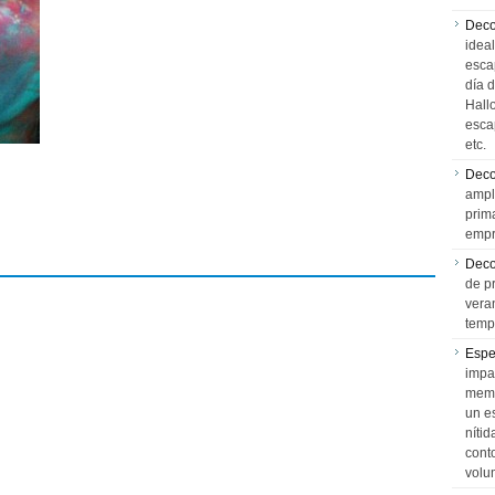
Deco
idea
esca
día 
Hall
esca
etc.
Deco
ampl
prim
empr
Deco
de p
vera
temp
Espe
impa
memo
un e
níti
cont
volu