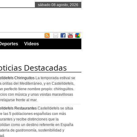
sábado 08 agosto, 2026
Deportes
Videos
ticias Destacadas
lldefels Chiringuitos
La temporada estival se
a orillas del Mediterráneo, y en Castelldefels,
an perfecto tiene nombre propio: chiringuitos.
cios con música y unas vsistas maravillosas
relajarse frente al mar.
elldefels Restaurantes
Castelldefels se situa
re las 5 poblaciones españolas con más
urantes y recibe distinciones que la
olidan como un destino referente en España
ateria de gastronomía, sostenibilidad y
ad.