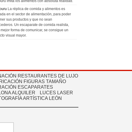
uru imita los alimentos con absoluta realidad.
puru
La réplica de comida y alimentos es
zada en el sector de alimentación, para poder
ner sus productos y que no sean
cederos. Un escaparate de comida realista,
a mejor forma de comunicar, se consigue un
cto visual mayor.
NACIÓN RESTAURANTES DE LUJO
RICACIÓN FIGURAS TAMAÑO
ACIÓN ESCAPARATES
ONA ALQUILER
LUCES LASER
TOGRAFÍA ARTÍSTICA LEÓN