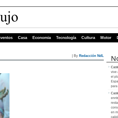
ventos
Casa
Economia
Tecnología
Cultura
Motor
No
| By
Redacción NdL
Caste
vive 
el pl
Espa
para 
Cast
ennt
resta
cons
en m
calid