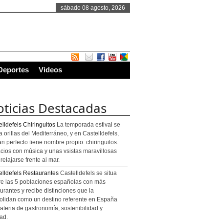
sábado 08 agosto, 2026
Deportes
Videos
ticias Destacadas
lldefels Chiringuitos
La temporada estival se
a orillas del Mediterráneo, y en Castelldefels,
an perfecto tiene nombre propio: chiringuitos.
cios con música y unas vsistas maravillosas
relajarse frente al mar.
elldefels Restaurantes
Castelldefels se situa
re las 5 poblaciones españolas con más
urantes y recibe distinciones que la
olidan como un destino referente en España
ateria de gastronomía, sostenibilidad y
ad.