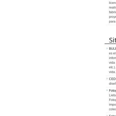
licen
reali
fabr
proy
para
Si
BUL
es e
info
vida
etc.
vid
CED
dise
Fotog
Lieb
Fotog
impo
cole