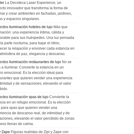
ler
La Decoteca Laser Experience, un
ecto innovador que transforma la forma de
inar y crear ambientes en fachadas, jardines,
as y espacios singulares.
ectos iluminación hoteles de lujo
Más que
nación: una experiencia íntima, cálida y
rable para sus huéspedes. Una luz pensada
la parte nocturna, para bajar el ritmo,
recer la relajación y envolver cada estancia en
atmósfera de paz, elegancia y descanso.
ectos iluminación restaurantes de lujo
No se
a a iluminar. Convierte la estancia en un
gio emocional. Es la elección ideal para
aurantes que quieren vender una experiencia
ntimidad y de sensaciones, elevando el valor
bido.
ectos iluminación spas de lujo
Convierte la
ncia en un refugio emocional. Es la elección
l para spas que quieren vender una
riencia de descanso real, de intimidad y de
aciones, elevando el valor percibido de zonas
ness llenas de calma.
 y Zape
Figuras realistas de Zipi y Zape con