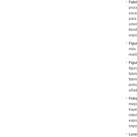
Fabr
proce
esca
para
orien
tiend
expo
Figu
más 
realí
Figu
figur
fabr
fabri
poli
añad
Fotog
mejo
tray
inter
expo
impo
Luce