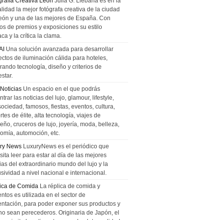
grafía Creativa León
Julia G. Liebana es en la
lidad la mejor fotógrafa creativa de la ciudad
eón y una de las mejores de España. Con
tos de premios y exposiciones su estilo
ca y la crítica la clama.
AI
Una solución avanzada para desarrollar
ectos de iluminación cálida para hoteles,
rando tecnología, diseño y criterios de
star.
 Noticias
Un espacio en el que podrás
trar las noticias del lujo, glamour, lifestyle,
sociedad, famosos, fiestas, eventos, cultura,
tes de élite, alta tecnología, viajes de
ño, cruceros de lujo, joyería, moda, belleza,
omía, automoción, etc.
ry News
LuxuryNews es el periódico que
ita leer para estar al día de las mejores
ias del extraordinario mundo del lujo y la
sividad a nivel nacional e internacional.
ica de Comida
La réplica de comida y
ntos es utilizada en el sector de
entación, para poder exponer sus productos y
no sean perecederos. Originaria de Japón, el