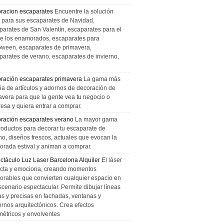
racion escaparates
Encuentre la solución
l para sus escaparates de Navidad,
parates de San Valentín, escaparates para el
de los enamorados, escaparates para
oween, escaparates de primavera,
parates de verano, escaparates de invierno,
ración escaparates primavera
La gama más
ia de artículos y adornos de decoración de
avera para que la gente vea tu negocio o
esa y quiera entrar a comprar.
ración escaparates verano
La mayor gama
roductos para decorar tu escaparate de
no, diseños frescos, actuales que evocan la
orada estival y animan a comprar.
ctáculo Luz Laser Barcelona Alquiler
El láser
cta y emociona, creando momentos
rables que convierten cualquier espacio en
scenario espectacular. Permite dibujar líneas
das y precisas en fachadas, ventanas y
ornos arquitectónicos. Crea efectos
métricos y envolventes