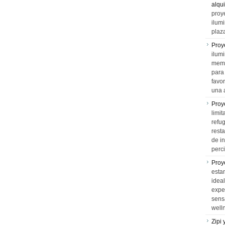
alqui
proy
ilum
plaz
Proy
ilumi
memo
para 
favo
una 
Proy
limit
refu
rest
de i
perci
Proy
esta
idea
expe
sens
well
Zipi