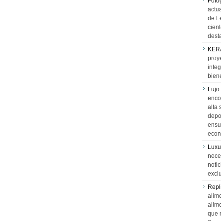
Foto
actua
de L
cien
desta
KER
proy
integ
biene
Lujo
encon
alta 
depor
ensue
econ
Luxu
neces
notic
exclu
Repl
alime
alim
que 