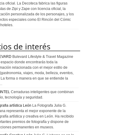
cia oficial. La Decoteca fabrica las figuras
stas de Zipi y Zape con licencia oficial, la
icación personalizada de los personajes, y los
ectos especiales como El Rincón del Cómic
 hoteles.
tios de interés
EVARD
Bulevard Lifestyle & Travel Magazine
l espacio donde encontrarás toda la
rmación relacionada con el mejor estilo de
 (gastronomia, viajes, moda, belleza, eventos,
). La forma o manera en que se entiende la
a…
INTEL
Cerraduras inteligentes que combinan
ño, tecnología y seguridad.
rafia artística León
La Fotografa Julia G.
ana representa el mejor exponente de la
rafía artística y creativa en León. Ha recibido
rtantes premios de fotografía y dispone de
cciones permanentes en museos.