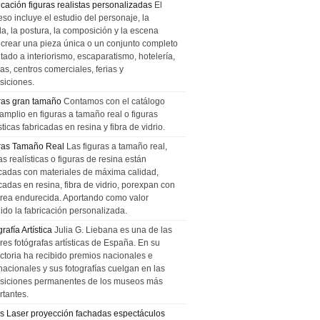
icación figuras realistas personalizadas
El
so incluye el estudio del personaje, la
la, la postura, la composición y la escena
 crear una pieza única o un conjunto completo
tado a interiorismo, escaparatismo, hotelería,
as, centros comerciales, ferias y
siciones.
ras gran tamaño
Contamos con el catálogo
amplio en figuras a tamaño real o figuras
sticas fabricadas en resina y fibra de vidrio.
ras Tamaño Real
Las figuras a tamaño real,
as realísticas o figuras de resina están
icadas con materiales de máxima calidad,
cadas en resina, fibra de vidrio, porexpan con
urea endurecida. Aportando como valor
ido la fabricación personalizada.
rafía Artística
Julia G. Liebana es una de las
res fotógrafas artísticas de España. En su
ectoria ha recibido premios nacionales e
nacionales y sus fotografías cuelgan en las
siciones permanentes de los museos más
rtantes.
s Laser proyección fachadas espectáculos