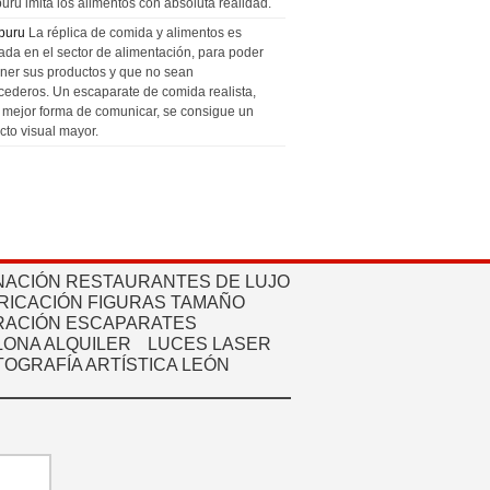
uru imita los alimentos con absoluta realidad.
puru
La réplica de comida y alimentos es
zada en el sector de alimentación, para poder
ner sus productos y que no sean
cederos. Un escaparate de comida realista,
a mejor forma de comunicar, se consigue un
cto visual mayor.
NACIÓN RESTAURANTES DE LUJO
RICACIÓN FIGURAS TAMAÑO
ACIÓN ESCAPARATES
ONA ALQUILER
LUCES LASER
TOGRAFÍA ARTÍSTICA LEÓN