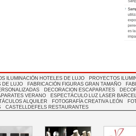
Sanp
Sam
utili
expo
pere
es l
impa
S ILUMINACIÓN HOTELES DE LUJO
PROYECTOS ILUMI
 DE LUJO
FABRICACIÓN FIGURAS GRAN TAMAÑO
FAB
PERSONALIZADAS
DECORACION ESCAPARATES
DECOR
APARATES VERANO
ESPECTÁCULO LUZ LASER BARCEL
TÁCULOS ALQUILER
FOTOGRAFÍA CREATIVA LEÓN
FO
S
CASTELLDEFELS RESTAURANTES