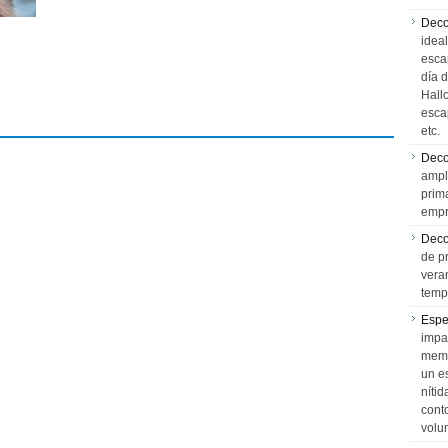
Deco
idea
esca
día 
Hall
esca
etc.
Deco
ampl
prim
empr
Deco
de p
vera
temp
Espe
impa
memo
un e
níti
cont
volu