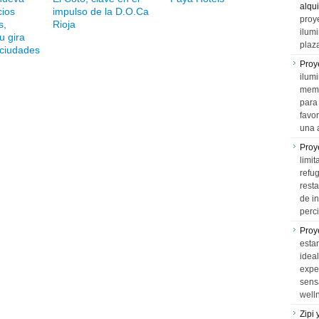
alqui
cios
impulso de la D.O.Ca
proy
s,
Rioja
ilum
u gira
plaz
 ciudades
Proy
ilumi
memo
para 
favo
una 
Proy
limit
refu
rest
de i
perci
Proy
esta
idea
expe
sens
well
Zipi