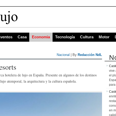
 con
ventos
Casa
Economia
Tecnología
Cultura
Motor
No
Nacional
| By
Redacción NdL
esorts
Caste
vive 
a hotelera de lujo en España. Presente en algunos de los destinos
el pl
Espa
jo atemporal, la arquitectura y la cultura española.
para 
Cast
ennt
resta
cons
en m
calid