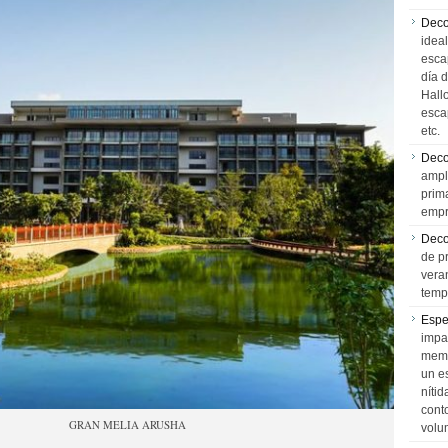
Deco
idea
esca
día 
Hall
esca
etc.
Deco
ampl
prim
empr
Deco
de p
vera
temp
Espe
impa
memo
un e
níti
cont
GRAN MELIA ARUSHA
volu