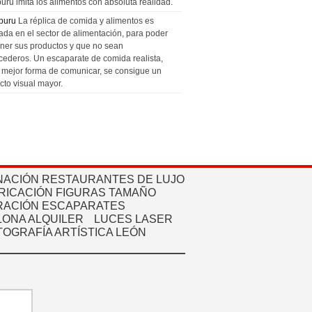
uru imita los alimentos con absoluta realidad.
puru
La réplica de comida y alimentos es
zada en el sector de alimentación, para poder
ner sus productos y que no sean
cederos. Un escaparate de comida realista,
a mejor forma de comunicar, se consigue un
cto visual mayor.
NACIÓN RESTAURANTES DE LUJO
RICACIÓN FIGURAS TAMAÑO
ACIÓN ESCAPARATES
ONA ALQUILER
LUCES LASER
TOGRAFÍA ARTÍSTICA LEÓN