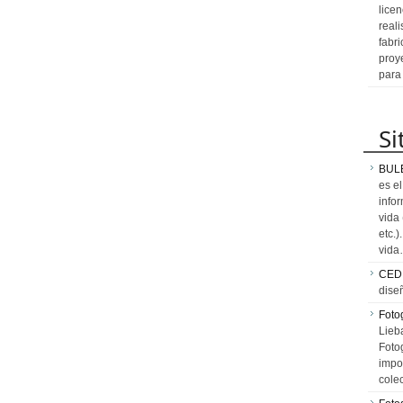
licen
reali
fabr
proy
para
Si
BUL
es e
info
vida
etc.
vid
CED
dise
Fotog
Lieb
Fotog
impo
cole