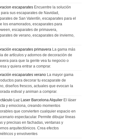
racion escaparates
Encuentre la solución
l para sus escaparates de Navidad,
parates de San Valentín, escaparates para el
de los enamorados, escaparates para
oween, escaparates de primavera,
parates de verano, escaparates de invierno,
ración escaparates primavera
La gama más
ia de artículos y adornos de decoración de
avera para que la gente vea tu negocio o
esa y quiera entrar a comprar.
ración escaparates verano
La mayor gama
roductos para decorar tu escaparate de
no, diseños frescos, actuales que evocan la
orada estival y animan a comprar.
ctáculo Luz Laser Barcelona Alquiler
El láser
cta y emociona, creando momentos
rables que convierten cualquier espacio en
scenario espectacular. Permite dibujar líneas
das y precisas en fachadas, ventanas y
ornos arquitectónicos. Crea efectos
métricos y envolventes