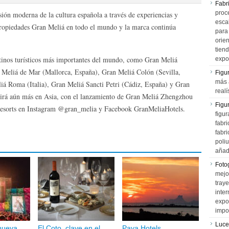
Fabr
proce
ión moderna de la cultura española a través de experiencias y
esca
propiedades Gran Meliá en todo el mundo y la marca continúa
para
orien
tiend
stinos turísticos más importantes del mundo, como Gran Meliá
expo
 Meliá de Mar (Mallorca, España), Gran Meliá Colón (Sevilla,
Figu
más 
iá Roma (Italia), Gran Meliá Sancti Petri (Cádiz, España) y Gran
realí
irá aún más en Asia, con el lanzamiento de Gran Meliá Zhengzhou
Figu
 Resorts en Instagram @gran_melia y Facebook GranMeliaHotels.
figur
fabr
fabri
poli
añad
Fotog
mejo
tray
inter
expo
impo
Luce
nueva
El Coto, clave en el
Paya Hotels