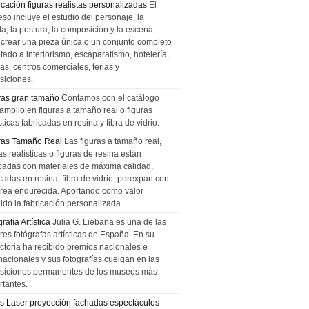
icación figuras realistas personalizadas
El
so incluye el estudio del personaje, la
la, la postura, la composición y la escena
 crear una pieza única o un conjunto completo
tado a interiorismo, escaparatismo, hotelería,
as, centros comerciales, ferias y
siciones.
ras gran tamaño
Contamos con el catálogo
amplio en figuras a tamaño real o figuras
sticas fabricadas en resina y fibra de vidrio.
ras Tamaño Real
Las figuras a tamaño real,
as realísticas o figuras de resina están
icadas con materiales de máxima calidad,
cadas en resina, fibra de vidrio, porexpan con
urea endurecida. Aportando como valor
ido la fabricación personalizada.
rafía Artística
Julia G. Liebana es una de las
res fotógrafas artísticas de España. En su
ectoria ha recibido premios nacionales e
nacionales y sus fotografías cuelgan en las
siciones permanentes de los museos más
rtantes.
s Laser proyección fachadas espectáculos