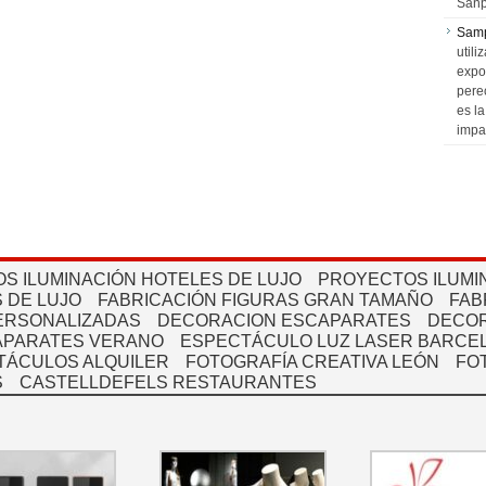
Sanp
Sam
utili
expo
pere
es l
impa
S ILUMINACIÓN HOTELES DE LUJO
PROYECTOS ILUMI
 DE LUJO
FABRICACIÓN FIGURAS GRAN TAMAÑO
FAB
PERSONALIZADAS
DECORACION ESCAPARATES
DECOR
APARATES VERANO
ESPECTÁCULO LUZ LASER BARCEL
TÁCULOS ALQUILER
FOTOGRAFÍA CREATIVA LEÓN
FO
S
CASTELLDEFELS RESTAURANTES