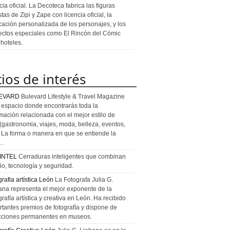
cia oficial. La Decoteca fabrica las figuras
stas de Zipi y Zape con licencia oficial, la
icación personalizada de los personajes, y los
ectos especiales como El Rincón del Cómic
 hoteles.
tios de interés
EVARD
Bulevard Lifestyle & Travel Magazine
l espacio donde encontrarás toda la
rmación relacionada con el mejor estilo de
 (gastronomia, viajes, moda, belleza, eventos,
). La forma o manera en que se entiende la
a…
INTEL
Cerraduras inteligentes que combinan
ño, tecnología y seguridad.
rafia artística León
La Fotografa Julia G.
ana representa el mejor exponente de la
rafía artística y creativa en León. Ha recibido
rtantes premios de fotografía y dispone de
cciones permanentes en museos.