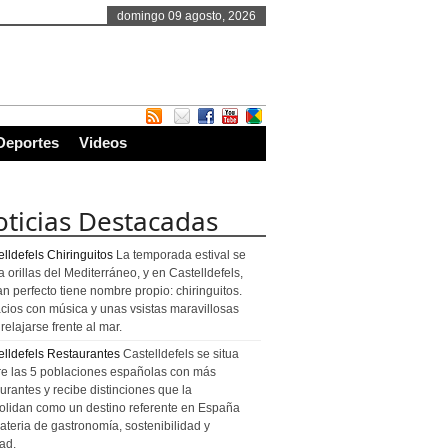
domingo 09 agosto, 2026
Deportes
Videos
ticias Destacadas
lldefels Chiringuitos
La temporada estival se
a orillas del Mediterráneo, y en Castelldefels,
an perfecto tiene nombre propio: chiringuitos.
cios con música y unas vsistas maravillosas
relajarse frente al mar.
elldefels Restaurantes
Castelldefels se situa
re las 5 poblaciones españolas con más
urantes y recibe distinciones que la
olidan como un destino referente en España
ateria de gastronomía, sostenibilidad y
ad.