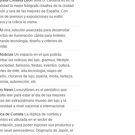
grafía Creativa León
Julia G. Liebana es en la
lidad la mejor fotógrafa creativa de la ciudad
eón y una de las mejores de España. Con
tos de premios y exposiciones su estilo
ca y la crítica la clama.
AI
Una solución avanzada para desarrollar
ectos de iluminación cálida para hoteles,
rando tecnología, diseño y criterios de
star.
 Noticias
Un espacio en el que podrás
trar las noticias del lujo, glamour, lifestyle,
sociedad, famosos, fiestas, eventos, cultura,
tes de élite, alta tecnología, viajes de
ño, cruceros de lujo, joyería, moda, belleza,
omía, automoción, etc.
ry News
LuxuryNews es el periódico que
ita leer para estar al día de las mejores
ias del extraordinario mundo del lujo y la
sividad a nivel nacional e internacional.
ica de Comida
La réplica de comida y
ntos es utilizada en el sector de
entación, para poder exponer sus productos y
no sean perecederos. Originaria de Japón, el