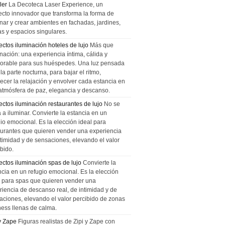
ler
La Decoteca Laser Experience, un
ecto innovador que transforma la forma de
inar y crear ambientes en fachadas, jardines,
as y espacios singulares.
ectos iluminación hoteles de lujo
Más que
nación: una experiencia íntima, cálida y
rable para sus huéspedes. Una luz pensada
la parte nocturna, para bajar el ritmo,
recer la relajación y envolver cada estancia en
atmósfera de paz, elegancia y descanso.
ectos iluminación restaurantes de lujo
No se
a a iluminar. Convierte la estancia en un
gio emocional. Es la elección ideal para
aurantes que quieren vender una experiencia
ntimidad y de sensaciones, elevando el valor
bido.
ectos iluminación spas de lujo
Convierte la
ncia en un refugio emocional. Es la elección
l para spas que quieren vender una
riencia de descanso real, de intimidad y de
aciones, elevando el valor percibido de zonas
ness llenas de calma.
 y Zape
Figuras realistas de Zipi y Zape con