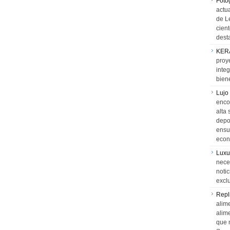
Foto
actua
de L
cien
desta
KER
proy
integ
biene
Lujo
encon
alta 
depor
ensue
econ
Luxu
neces
notic
exclu
Repl
alime
alim
que 