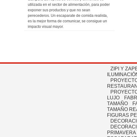
utilizada en el sector de alimentación, para poder
exponer sus productos y que no sean
perecederos. Un escaparate de comida realista,
es la mejor forma de comunicar, se consigue un
impacto visual mayor.
ZIPI Y ZAP
ILUMINACIÓ
PROYECTO
RESTAURAN
PROYECTO
LUJO
FABR
TAMAÑO
F
TAMAÑO RE
FIGURAS P
DECORACI
DECORACI
PRIMAVERA