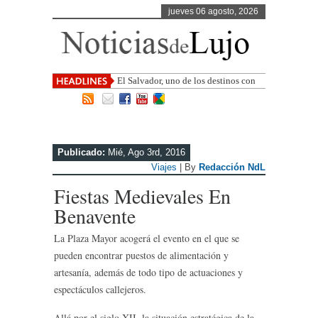
jueves 06 agosto, 2026
El Salvador, uno de los destinos con
mayor proyección de Centroamérica
Publicado:
Mié, Ago 3rd, 2016
Viajes
| By
Redacción NdL
Fiestas Medievales En
Benavente
La Plaza Mayor acogerá el evento en el que se
pueden encontrar puestos de alimentación y
artesanía, además de todo tipo de actuaciones y
espectáculos callejeros.
Allá por el siglo XII, la situación estratégica de la