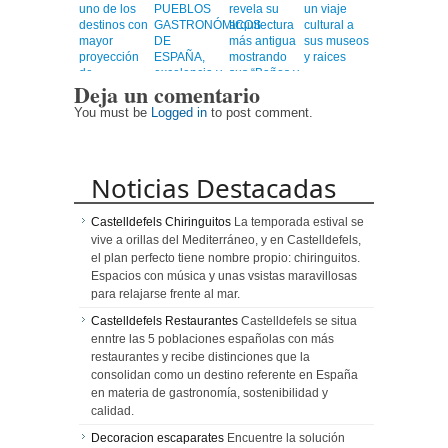
uno de los
PUEBLOS
revela su
un viaje
destinos con
GASTRONÓMICOS
arquitectura
cultural a
mayor
DE
más antigua
sus museos
proyección
ESPAÑA,
mostrando
y raices
de
excelencia y
sus “Baños y
Deja un comentario
Centroamérica
calidad en
Mezquitas”
un viaje
You must be
Logged in
to post comment.
emocionante
Noticias Destacadas
Castelldefels Chiringuitos
La temporada estival se
vive a orillas del Mediterráneo, y en Castelldefels,
el plan perfecto tiene nombre propio: chiringuitos.
Espacios con música y unas vsistas maravillosas
para relajarse frente al mar.
Castelldefels Restaurantes
Castelldefels se situa
enntre las 5 poblaciones españolas con más
restaurantes y recibe distinciones que la
consolidan como un destino referente en España
en materia de gastronomía, sostenibilidad y
calidad.
Decoracion escaparates
Encuentre la solución