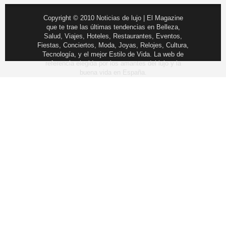
Copyright © 2010 Noticias de lujo | El Magazine
que te trae las últimas tendencias en Belleza,
Salud, Viajes, Hoteles, Restaurantes, Eventos,
Fiestas, Conciertos, Moda, Joyas, Relojes, Cultura,
Tecnología, y el mejor Estilo de Vida. La web de
referencia elegida por los amantes del lujo y la
buena vida en España.