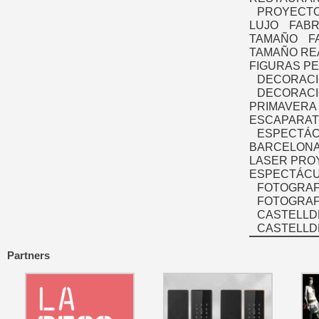
PROYECTO
LUJO
FABR
TAMAÑO
F
TAMAÑO RE
FIGURAS P
DECORACI
DECORACI
PRIMAVERA
ESCAPARAT
ESPECTÁC
BARCELONA
LASER PRO
ESPECTÁCU
FOTOGRAF
FOTOGRAFÍ
CASTELLD
CASTELLD
Partners