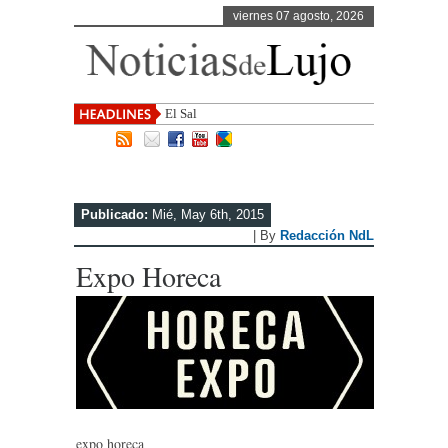
viernes 07 agosto, 2026
El Salvador, uno de los
Publicado:
Mié, May 6th, 2015
| By
Redacción NdL
Expo Horeca
expo horeca