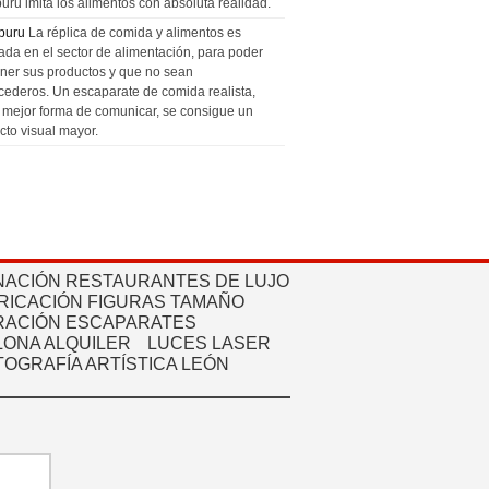
uru imita los alimentos con absoluta realidad.
puru
La réplica de comida y alimentos es
zada en el sector de alimentación, para poder
ner sus productos y que no sean
cederos. Un escaparate de comida realista,
a mejor forma de comunicar, se consigue un
cto visual mayor.
NACIÓN RESTAURANTES DE LUJO
RICACIÓN FIGURAS TAMAÑO
ACIÓN ESCAPARATES
ONA ALQUILER
LUCES LASER
TOGRAFÍA ARTÍSTICA LEÓN