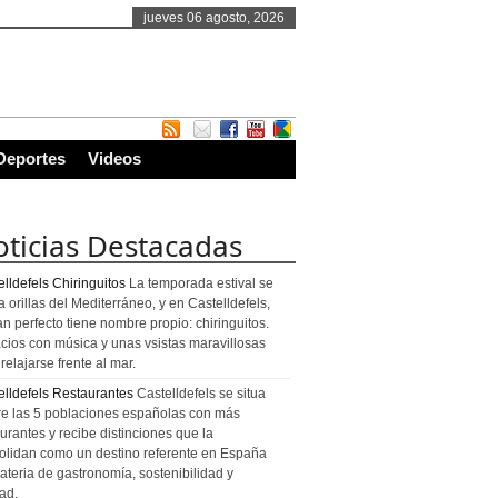
jueves 06 agosto, 2026
Deportes
Videos
ticias Destacadas
lldefels Chiringuitos
La temporada estival se
a orillas del Mediterráneo, y en Castelldefels,
an perfecto tiene nombre propio: chiringuitos.
cios con música y unas vsistas maravillosas
relajarse frente al mar.
elldefels Restaurantes
Castelldefels se situa
re las 5 poblaciones españolas con más
urantes y recibe distinciones que la
olidan como un destino referente en España
ateria de gastronomía, sostenibilidad y
ad.