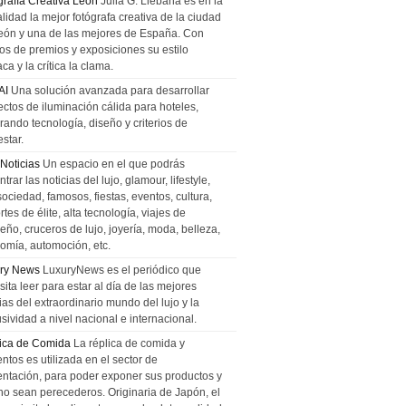
grafía Creativa León
Julia G. Liebana es en la
lidad la mejor fotógrafa creativa de la ciudad
eón y una de las mejores de España. Con
tos de premios y exposiciones su estilo
ca y la crítica la clama.
AI
Una solución avanzada para desarrollar
ectos de iluminación cálida para hoteles,
rando tecnología, diseño y criterios de
star.
 Noticias
Un espacio en el que podrás
trar las noticias del lujo, glamour, lifestyle,
sociedad, famosos, fiestas, eventos, cultura,
tes de élite, alta tecnología, viajes de
ño, cruceros de lujo, joyería, moda, belleza,
omía, automoción, etc.
ry News
LuxuryNews es el periódico que
ita leer para estar al día de las mejores
ias del extraordinario mundo del lujo y la
sividad a nivel nacional e internacional.
ica de Comida
La réplica de comida y
ntos es utilizada en el sector de
entación, para poder exponer sus productos y
no sean perecederos. Originaria de Japón, el