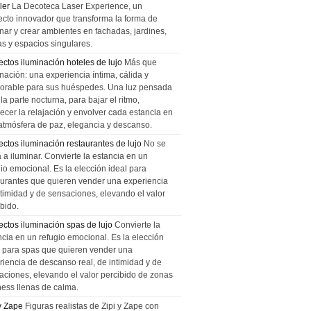
ler
La Decoteca Laser Experience, un
ecto innovador que transforma la forma de
inar y crear ambientes en fachadas, jardines,
as y espacios singulares.
ectos iluminación hoteles de lujo
Más que
nación: una experiencia íntima, cálida y
rable para sus huéspedes. Una luz pensada
la parte nocturna, para bajar el ritmo,
recer la relajación y envolver cada estancia en
atmósfera de paz, elegancia y descanso.
ectos iluminación restaurantes de lujo
No se
a a iluminar. Convierte la estancia en un
gio emocional. Es la elección ideal para
aurantes que quieren vender una experiencia
ntimidad y de sensaciones, elevando el valor
bido.
ectos iluminación spas de lujo
Convierte la
ncia en un refugio emocional. Es la elección
l para spas que quieren vender una
riencia de descanso real, de intimidad y de
aciones, elevando el valor percibido de zonas
ness llenas de calma.
 y Zape
Figuras realistas de Zipi y Zape con