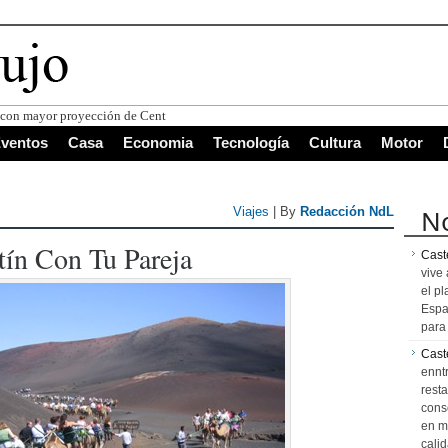
s con mayor proyección de Centroamérica
ventos
Casa
Economia
Tecnología
Cultura
Motor
No
Viajes
| By
Redacción NdL
tín Con Tu Pareja
Caste
vive 
el pl
Espa
para 
Cast
ennt
resta
cons
en m
calid