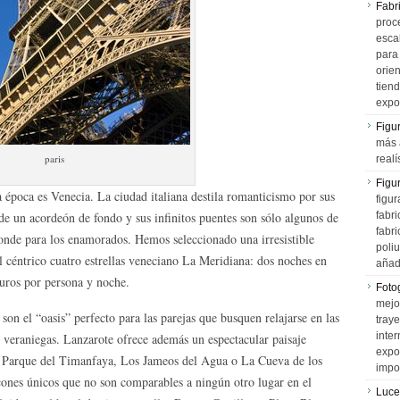
Fabr
proce
esca
para
orien
tiend
expo
Figu
más 
paris
realí
Figu
a época es Venecia. La ciudad italiana destila romanticismo por sus
figur
de un acordeón de fondo y sus infinitos puentes son sólo algunos de
fabr
fabri
conde para los enamorados. Hemos seleccionado una irresistible
poli
el céntrico cuatro estrellas veneciano La Meridiana: dos noches en
añad
uros por persona y noche.
Fotog
mejo
 son el “oasis” perfecto para las parejas que busquen relajarse en las
tray
inter
i veraniegas. Lanzarote ofrece además un espectacular paisaje
expo
 el Parque del Timanfaya, Los Jameos del Agua o La Cueva de los
impo
cones únicos que no son comparables a ningún otro lugar en el
Luce