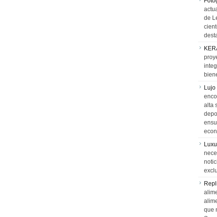
Foto
actua
de L
cien
desta
KER
proy
integ
biene
Lujo
encon
alta 
depor
ensue
econ
Luxu
neces
notic
exclu
Repl
alime
alim
que 