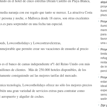
uido en el hotel de cinco estrellas Dream Castillo en Playa Blanca,
alqui
proy
ilum
media naranja con ese regalo que tanto se merece. La atractiva Costa
plaz
 persona y noche, o Mallorca desde 18 euros, son otras excelentes
Proy
.es para sorprender en una fecha tan especial.
ilumi
memo
para 
favo
tbeds, Lowcostholidays y Lowcosttravelextras,
una 
inmejorable que permite crear sus vacaciones de ensueño al precio
Proy
limit
refu
rest
 es el banco de camas independiente nº1 del Reino Unido con más
de i
illones de clientes. Más de 250.000 hoteles disponibles, de los
perci
tamente consiguiendo así las mejores tarifas del mercado.
Proy
esta
única tecnología, Lowcostholidays ofrece no sólo los mejores precios
idea
bién una gran variedad de servicios extras para contratar como
expe
sens
l aeropuerto y alquiler de coches.
well
Zipi