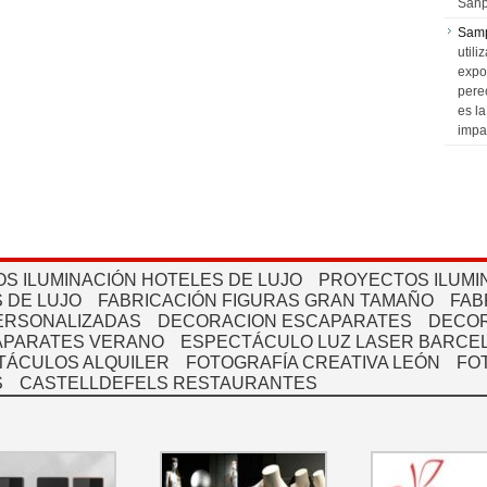
Sanp
Sam
utili
expo
pere
es l
impa
S ILUMINACIÓN HOTELES DE LUJO
PROYECTOS ILUMI
 DE LUJO
FABRICACIÓN FIGURAS GRAN TAMAÑO
FAB
PERSONALIZADAS
DECORACION ESCAPARATES
DECOR
APARATES VERANO
ESPECTÁCULO LUZ LASER BARCEL
TÁCULOS ALQUILER
FOTOGRAFÍA CREATIVA LEÓN
FO
S
CASTELLDEFELS RESTAURANTES