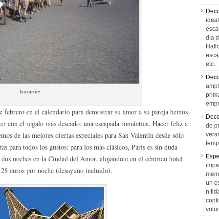
Deco
idea
esca
día 
Hall
esca
etc.
Deco
ampl
lanzarote
prim
empr
de febrero en el calendario para demostrar su amor a su pareja hemos
Deco
nder con el regalo más deseado: una escapada romántica.
Hacer feliz a
de p
emos de las mejores ofertas especiales para San Valentín desde sólo
vera
temp
s para todos los gustos: para los más clásicos, París es sin duda
Espe
e dos noches en la Ciudad del Amor, alojándote en el céntrico hotel
impa
e 28 euros por noche (desayuno incluido).
memo
un e
níti
cont
volu