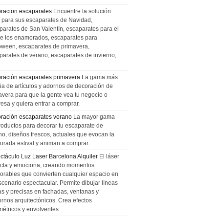
racion escaparates
Encuentre la solución
l para sus escaparates de Navidad,
parates de San Valentín, escaparates para el
de los enamorados, escaparates para
oween, escaparates de primavera,
parates de verano, escaparates de invierno,
ración escaparates primavera
La gama más
ia de artículos y adornos de decoración de
avera para que la gente vea tu negocio o
esa y quiera entrar a comprar.
ración escaparates verano
La mayor gama
roductos para decorar tu escaparate de
no, diseños frescos, actuales que evocan la
orada estival y animan a comprar.
ctáculo Luz Laser Barcelona Alquiler
El láser
cta y emociona, creando momentos
rables que convierten cualquier espacio en
scenario espectacular. Permite dibujar líneas
das y precisas en fachadas, ventanas y
ornos arquitectónicos. Crea efectos
métricos y envolventes