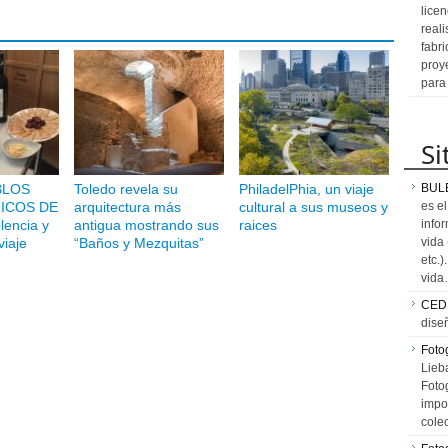
licen
reali
fabr
proy
para
Si
BLOS
Toledo revela su
PhiladelPhia, un viaje
BUL
ICOS DE
arquitectura más
cultural a sus museos y
es e
encia y
antigua mostrando sus
raices
info
viaje
“Baños y Mezquitas”
vida
etc.
vid
CED
dise
Fotog
Lieb
Fotog
impo
cole