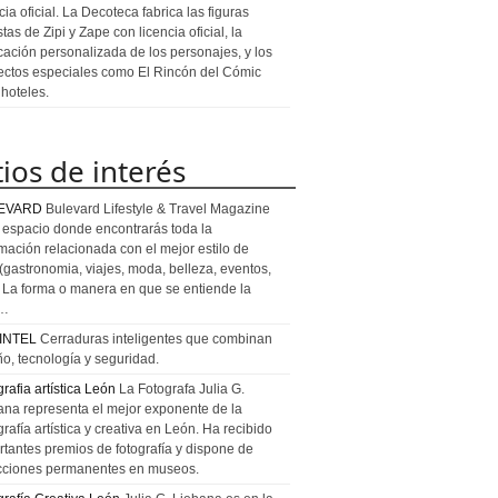
cia oficial. La Decoteca fabrica las figuras
stas de Zipi y Zape con licencia oficial, la
icación personalizada de los personajes, y los
ectos especiales como El Rincón del Cómic
 hoteles.
tios de interés
EVARD
Bulevard Lifestyle & Travel Magazine
l espacio donde encontrarás toda la
rmación relacionada con el mejor estilo de
 (gastronomia, viajes, moda, belleza, eventos,
). La forma o manera en que se entiende la
a…
INTEL
Cerraduras inteligentes que combinan
ño, tecnología y seguridad.
rafia artística León
La Fotografa Julia G.
ana representa el mejor exponente de la
rafía artística y creativa en León. Ha recibido
rtantes premios de fotografía y dispone de
cciones permanentes en museos.