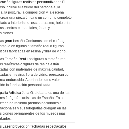
icación figuras realistas personalizadas
El
so incluye el estudio del personaje, la
la, la postura, la composición y la escena
 crear una pieza única o un conjunto completo
tado a interiorismo, escaparatismo, hotelería,
as, centros comerciales, ferias y
siciones.
ras gran tamaño
Contamos con el catálogo
amplio en figuras a tamaño real o figuras
sticas fabricadas en resina y fibra de vidrio.
ras Tamaño Real
Las figuras a tamaño real,
as realísticas o figuras de resina están
icadas con materiales de máxima calidad,
cadas en resina, fibra de vidrio, porexpan con
urea endurecida. Aportando como valor
ido la fabricación personalizada.
rafía Artística
Julia G. Liebana es una de las
res fotógrafas artísticas de España. En su
ectoria ha recibido premios nacionales e
nacionales y sus fotografías cuelgan en las
siciones permanentes de los museos más
rtantes.
s Laser proyección fachadas espectáculos