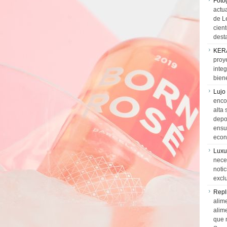
Foto
actua
de L
cien
desta
KER
proy
integ
biene
Lujo
encon
alta 
depor
ensue
econ
Luxu
neces
notic
exclu
Repl
alime
alim
que 