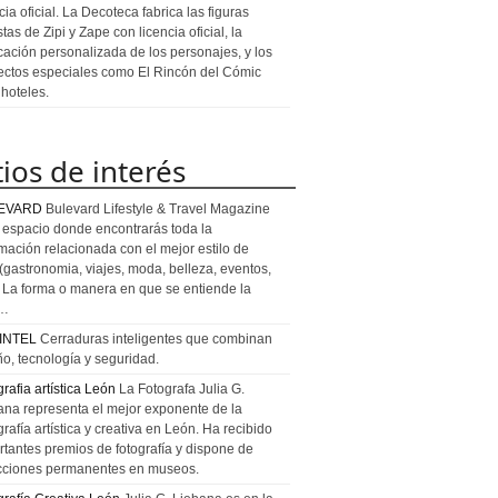
cia oficial. La Decoteca fabrica las figuras
stas de Zipi y Zape con licencia oficial, la
icación personalizada de los personajes, y los
ectos especiales como El Rincón del Cómic
 hoteles.
tios de interés
EVARD
Bulevard Lifestyle & Travel Magazine
l espacio donde encontrarás toda la
rmación relacionada con el mejor estilo de
 (gastronomia, viajes, moda, belleza, eventos,
). La forma o manera en que se entiende la
a…
INTEL
Cerraduras inteligentes que combinan
ño, tecnología y seguridad.
rafia artística León
La Fotografa Julia G.
ana representa el mejor exponente de la
rafía artística y creativa en León. Ha recibido
rtantes premios de fotografía y dispone de
cciones permanentes en museos.