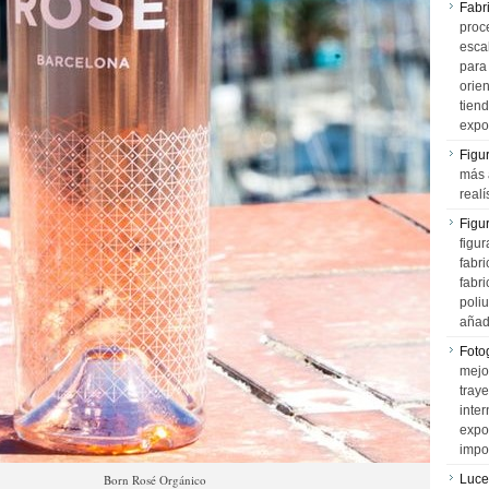
Fabr
proce
esca
para
orien
tiend
expo
Figu
más 
realí
Figu
figur
fabr
fabri
poli
añad
Fotog
mejo
tray
inter
expo
impo
Born Rosé Orgánico
Luce