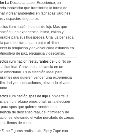
ler
La Decoteca Laser Experience, un
ecto innovador que transforma la forma de
inar y crear ambientes en fachadas, jardines,
as y espacios singulares.
ectos iluminación hoteles de lujo
Más que
nación: una experiencia íntima, cálida y
rable para sus huéspedes. Una luz pensada
la parte nocturna, para bajar el ritmo,
recer la relajación y envolver cada estancia en
atmósfera de paz, elegancia y descanso.
ectos iluminación restaurantes de lujo
No se
a a iluminar. Convierte la estancia en un
gio emocional. Es la elección ideal para
aurantes que quieren vender una experiencia
ntimidad y de sensaciones, elevando el valor
bido.
ectos iluminación spas de lujo
Convierte la
ncia en un refugio emocional. Es la elección
l para spas que quieren vender una
riencia de descanso real, de intimidad y de
aciones, elevando el valor percibido de zonas
ness llenas de calma.
 y Zape
Figuras realistas de Zipi y Zape con