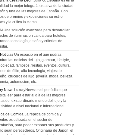
grafía Creativa León
Julia G. Liebana es en la
lidad la mejor fotógrafa creativa de la ciudad
eón y una de las mejores de España. Con
tos de premios y exposiciones su estilo
ca y la crítica la clama.
AI
Una solución avanzada para desarrollar
ectos de iluminación cálida para hoteles,
rando tecnología, diseño y criterios de
star.
 Noticias
Un espacio en el que podrás
trar las noticias del lujo, glamour, lifestyle,
sociedad, famosos, fiestas, eventos, cultura,
tes de élite, alta tecnología, viajes de
ño, cruceros de lujo, joyería, moda, belleza,
omía, automoción, etc.
ry News
LuxuryNews es el periódico que
ita leer para estar al día de las mejores
ias del extraordinario mundo del lujo y la
sividad a nivel nacional e internacional.
ica de Comida
La réplica de comida y
ntos es utilizada en el sector de
entación, para poder exponer sus productos y
no sean perecederos. Originaria de Japón, el