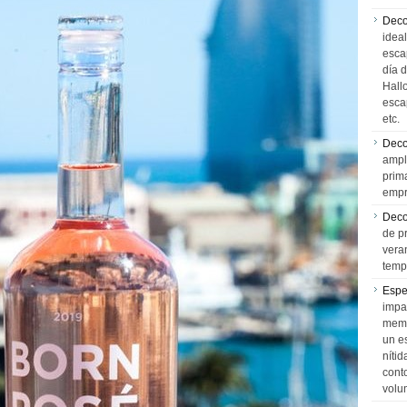
Deco
idea
esca
día 
Hall
esca
etc.
Deco
ampl
prim
empr
Deco
de p
vera
temp
Espe
impa
memo
un e
níti
cont
volu