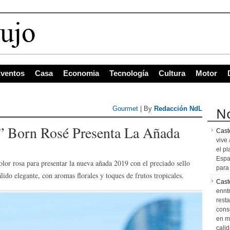
s con mayor proyección de Centroa
ventos
Casa
Economia
Tecnología
Cultura
Motor
No
Gourmet
| By
Redacción NdL
” Born Rosé Presenta La Añada
Caste
vive 
el pl
Espa
or rosa para presentar la nueva añada 2019 con el preciado sello
para 
ido elegante, con aromas florales y toques de frutos tropicales.
Cast
ennt
resta
cons
en m
calid