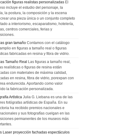
icación figuras realistas personalizadas
El
so incluye el estudio del personaje, la
la, la postura, la composición y la escena
 crear una pieza única o un conjunto completo
tado a interiorismo, escaparatismo, hotelería,
as, centros comerciales, ferias y
siciones.
ras gran tamaño
Contamos con el catálogo
amplio en figuras a tamaño real o figuras
sticas fabricadas en resina y fibra de vidrio.
ras Tamaño Real
Las figuras a tamaño real,
as realísticas o figuras de resina están
icadas con materiales de máxima calidad,
cadas en resina, fibra de vidrio, porexpan con
urea endurecida. Aportando como valor
ido la fabricación personalizada.
rafía Artística
Julia G. Liebana es una de las
res fotógrafas artísticas de España. En su
ectoria ha recibido premios nacionales e
nacionales y sus fotografías cuelgan en las
siciones permanentes de los museos más
rtantes.
s Laser proyección fachadas espectáculos