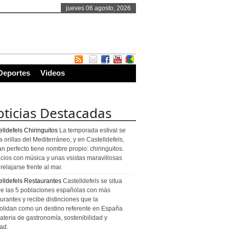
jueves 06 agosto, 2026
Deportes
Videos
ticias Destacadas
lldefels Chiringuitos
La temporada estival se
a orillas del Mediterráneo, y en Castelldefels,
an perfecto tiene nombre propio: chiringuitos.
cios con música y unas vsistas maravillosas
relajarse frente al mar.
elldefels Restaurantes
Castelldefels se situa
re las 5 poblaciones españolas con más
urantes y recibe distinciones que la
olidan como un destino referente en España
ateria de gastronomía, sostenibilidad y
ad.