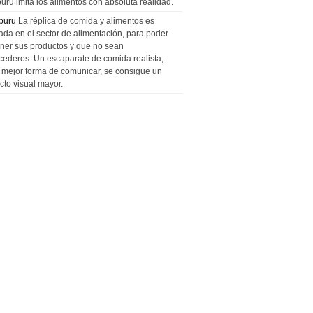
uru imita los alimentos con absoluta realidad.
puru
La réplica de comida y alimentos es
zada en el sector de alimentación, para poder
ner sus productos y que no sean
cederos. Un escaparate de comida realista,
a mejor forma de comunicar, se consigue un
cto visual mayor.