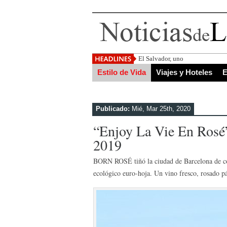
El Salvador, uno de los destino
Estilo de Vida
Viajes y Hoteles
E
Publicado:
Mié, Mar 25th, 2020
“Enjoy La Vie En Rosé
2019
BORN ROSÉ tiñó la ciudad de Barcelona de col
ecológico euro-hoja. Un vino fresco, rosado pál