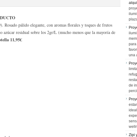
alqui
proy
ilum
ODUCTO
plaz
Rosado pálido elegante, con aromas florales y toques de frutos
Proy
o azúcar residual sobre los 2gr/L (mucho menos que la mayoría de
ilumi
tella 11,95€
memo
para 
favo
una 
Proy
limit
refu
rest
de i
perci
Proy
esta
idea
expe
sens
well
Zipi