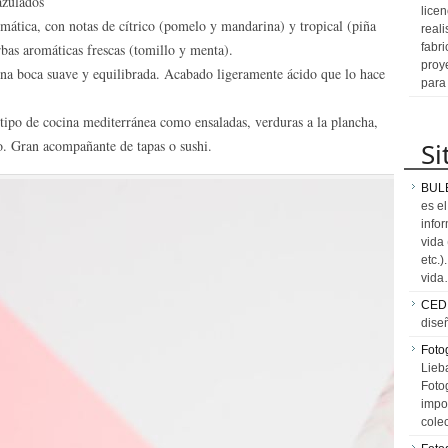
azulados
licen
ática, con notas de cítrico (pomelo y mandarina) y tropical (piña
reali
bas aromáticas frescas (tomillo y menta).
fabr
proy
 boca suave y equilibrada. Acabado ligeramente ácido que lo hace
para
o de cocina mediterránea como ensaladas, verduras a la plancha,
vo. Gran acompañante de tapas o sushi.
Si
BUL
es e
info
vida
etc.
vid
CED
dise
Fotog
Lieb
Fotog
impo
cole