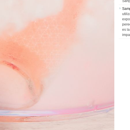
Sanp
Sam
utili
expo
pere
es l
impa