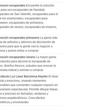
racion escaparates
Encuentre la solución
l para sus escaparates de Navidad,
parates de San Valentín, escaparates para el
de los enamorados, escaparates para
oween, escaparates de primavera,
parates de verano, escaparates de invierno,
ración escaparates primavera
La gama más
ia de artículos y adornos de decoración de
avera para que la gente vea tu negocio o
esa y quiera entrar a comprar.
ración escaparates verano
La mayor gama
roductos para decorar tu escaparate de
no, diseños frescos, actuales que evocan la
orada estival y animan a comprar.
ctáculo Luz Laser Barcelona Alquiler
El láser
cta y emociona, creando momentos
rables que convierten cualquier espacio en
scenario espectacular. Permite dibujar líneas
das y precisas en fachadas, ventanas y
ornos arquitectónicos. Crea efectos
métricos y envolventes