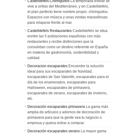
Castelldefels Chiringuitos
La temporada estival se
vive a orillas del Mediterráneo, y en Castelldefels,
el plan perfecto tiene nombre propio: chiringuitos.
Espacios con música y unas vsistas maravillosas
para relajarse frente al mar.
Castelldefels Restaurantes
Castelldefels se situa
enntre las 5 poblaciones españolas con más
restaurantes y recibe distinciones que la
consolidan como un destino referente en España
en materia de gastronomía, sostenibilidad y
calidad.
Decoracion escaparates
Encuentre la solución
ideal para sus escaparates de Navidad,
escaparates de San Valentín, escaparates para el
día de los enamorados, escaparates para
Halloween, escaparates de primavera,
escaparates de verano, escaparates de invierno,
etc.
Decoración escaparates primavera
La gama más
amplia de artículos y adornos de decoración de
primavera para que la gente vea tu negocio o
empresa y quiera entrar a comprar.
Decoración escaparates verano
La mayor gama