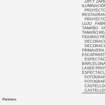
ZIPI Y ZAP
ILUMINACIÓ
PROYECTO
RESTAURAN
PROYECTO
LUJO
FABR
TAMAÑO
F
TAMAÑO RE
FIGURAS P
DECORACI
DECORACI
PRIMAVERA
ESCAPARAT
ESPECTÁC
BARCELONA
LASER PRO
ESPECTÁCU
FOTOGRAF
FOTOGRAFÍ
CASTELLD
CASTELLD
Partners