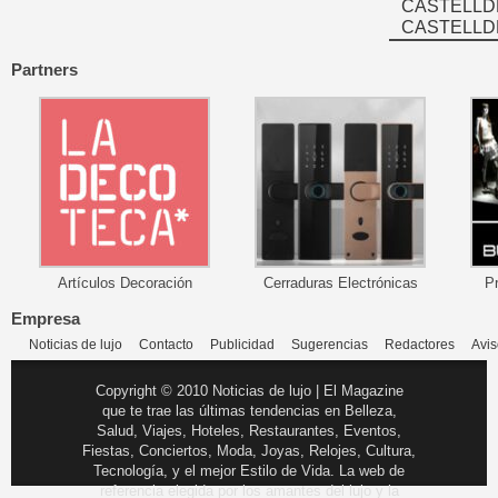
CASTELLD
CASTELLD
Partners
Artículos Decoración
Cerraduras Electrónicas
P
Empresa
Noticias de lujo
Contacto
Publicidad
Sugerencias
Redactores
Avis
Copyright © 2010 Noticias de lujo | El Magazine
que te trae las últimas tendencias en Belleza,
Salud, Viajes, Hoteles, Restaurantes, Eventos,
Fiestas, Conciertos, Moda, Joyas, Relojes, Cultura,
Tecnología, y el mejor Estilo de Vida. La web de
referencia elegida por los amantes del lujo y la