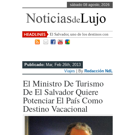
sábado 08 agosto, 2026
El Salvador, uno de los destinos con
mayor proyección de Centroamérica
Publicado:
Mar, Feb 26th, 2013
Viajes
| By
Redacción NdL
El Ministro De Turismo
De El Salvador Quiere
Potenciar El País Como
Destino Vacacional