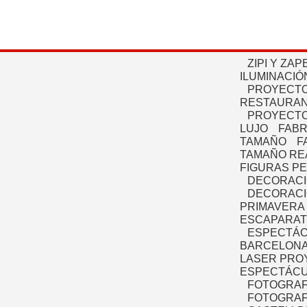
ZIPI Y ZAP
ILUMINACIÓ
PROYECTO
RESTAURAN
PROYECTO
LUJO
FABR
TAMAÑO
F
TAMAÑO RE
FIGURAS P
DECORACI
DECORACI
PRIMAVERA
ESCAPARAT
ESPECTÁC
BARCELONA
LASER PRO
ESPECTÁCU
FOTOGRAF
FOTOGRAFÍ