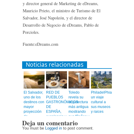
y director general de Marketing de eDreams,
Mauricio Prieto, el ministro de Turismo de El
Salvador, José Napoleón, y el director de
Desarrollo de Negocio de eDreams, Pablo de
Porcioles.
Fuente:eDreams.com
Noticias relacionadas
El Salvador,
RED DE
Toledo
PhiladelPhia,
uno de los
PUEBLOS
revela su
un viaje
destinos con
GASTRONÓMICOS
arquitectura
cultural a
mayor
DE
más antigua
sus museos
proyección
ESPAÑA,
mostrando
y raices
de
excelencia y
sus “Baños y
Deja un comentario
Centroamérica
calidad en
Mezquitas”
un viaje
You must be
Logged in
to post comment.
emocionante