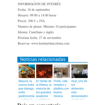
INFORMACIÓN DE INTERÉS
Fecha: 18 de septiembre
Horario: 09:00 a 14:00 horas
Precio: 200 € + IVA
Número de plazas: Máximo 10 participantes
Idioma: Castellano e inglés
Próxima fecha: 27 de noviembre
Reservas: www.hotelartsbarcelona.com
Noticias relacionadas
Mayura, la
El Yantar de
Fonik, cafe,
Açai, uno de
cocina india
la Ribera, la
helados y
los
que dialoga
esencia de
platillos con
alimentos
entre
los grandes
buena
más
gastronomía
asadores
música
demandados
y coctelería
castellanos
dentro del
Deja un comentario
de autor
en el
universo