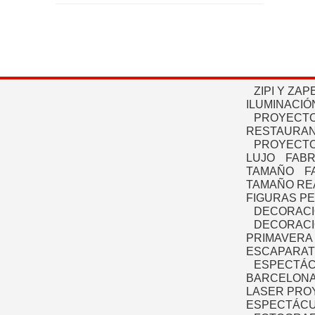
ZIPI Y ZAP
ILUMINACIÓ
PROYECTO
RESTAURAN
PROYECTO
LUJO
FABR
TAMAÑO
F
TAMAÑO RE
FIGURAS P
DECORACI
DECORACI
PRIMAVERA
ESCAPARAT
ESPECTÁC
BARCELONA
LASER PRO
ESPECTÁCU