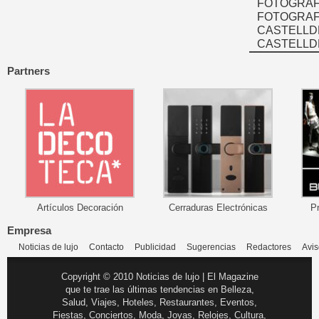
FOTOGRAF
FOTOGRAFÍ
CASTELLD
CASTELLD
Partners
Artículos Decoración
Cerraduras Electrónicas
P
Empresa
Noticias de lujo
Contacto
Publicidad
Sugerencias
Redactores
Avis
Copyright © 2010 Noticias de lujo | El Magazine
que te trae las últimas tendencias en Belleza,
Salud, Viajes, Hoteles, Restaurantes, Eventos,
Fiestas, Conciertos, Moda, Joyas, Relojes, Cultura,