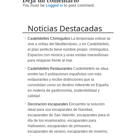
corazón de
healthy
You must be
Logged in
to post comment.
Barcelona
Noticias Destacadas
Castelldefels Chiringuitos
La temporada estival se
vive a orillas del Mediterráneo, y en Castelldefels,
el plan perfecto tiene nombre propio: chiringuitos.
Espacios con música y unas vsistas maravillosas
para relajarse frente al mar.
Castelldefels Restaurantes
Castelldefels se situa
enntre las 5 poblaciones españolas con más
restaurantes y recibe distinciones que la
consolidan como un destino referente en España
en materia de gastronomía, sostenibilidad y
calidad.
Decoracion escaparates
Encuentre la solución
ideal para sus escaparates de Navidad,
escaparates de San Valentín, escaparates para el
día de los enamorados, escaparates para
Halloween, escaparates de primavera,
escaparates de verano, escaparates de invierno,