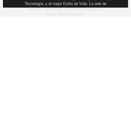
Tecnología, y el mejor Estilo de Vida. La web de
referencia elegida por los amantes del lujo y la
buena vida en España.