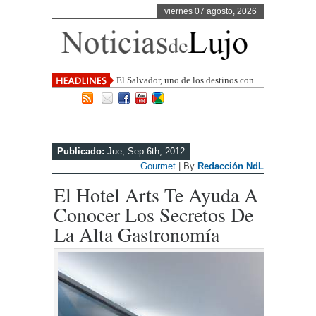
viernes 07 agosto, 2026
El Salvador, uno de los destinos con
mayor proyección de Centroamérica
Publicado:
Jue, Sep 6th, 2012
Gourmet
| By
Redacción NdL
El Hotel Arts Te Ayuda A
Conocer Los Secretos De
La Alta Gastronomía