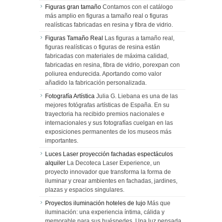
Figuras gran tamaño
Contamos con el catálogo
más amplio en figuras a tamaño real o figuras
realísticas fabricadas en resina y fibra de vidrio.
Figuras Tamaño Real
Las figuras a tamaño real,
figuras realísticas o figuras de resina están
fabricadas con materiales de máxima calidad,
fabricadas en resina, fibra de vidrio, porexpan con
poliurea endurecida. Aportando como valor
añadido la fabricación personalizada.
Fotografía Artística
Julia G. Liebana es una de las
mejores fotógrafas artísticas de España. En su
trayectoria ha recibido premios nacionales e
internacionales y sus fotografías cuelgan en las
exposiciones permanentes de los museos más
importantes.
Luces Laser proyección fachadas espectáculos
alquiler
La Decoteca Laser Experience, un
proyecto innovador que transforma la forma de
iluminar y crear ambientes en fachadas, jardines,
plazas y espacios singulares.
Proyectos iluminación hoteles de lujo
Más que
iluminación: una experiencia íntima, cálida y
memorable para sus huéspedes. Una luz pensada