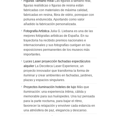
Figuras Tamaño Real
Las figuras a tamaño real,
figuras realísticas o figuras de resina están
fabricadas con materiales de máxima calidad,
fabricadas en resina, fibra de vidrio, porexpan con
poliurea endurecida. Aportando como valor
añadido la fabricación personalizada.
Fotografía Artística
Julia G. Liebana es una de las
mejores fotógrafas artísticas de España. En su
trayectoria ha recibido premios nacionales e
internacionales y sus fotografías cuelgan en las
exposiciones permanentes de los museos más
importantes.
Luces Laser proyección fachadas espectáculos
alquiler
La Decoteca Laser Experience, un
proyecto innovador que transforma la forma de
iluminar y crear ambientes en fachadas, jardines,
plazas y espacios singulares.
Proyectos iluminación hoteles de lujo
Más que
iluminación: una experiencia íntima, cálida y
memorable para sus huéspedes. Una luz pensada
para la parte nocturna, para bajar el ritmo,
favorecer la relajación y envolver cada estancia en
una atmósfera de paz, elegancia y descanso.