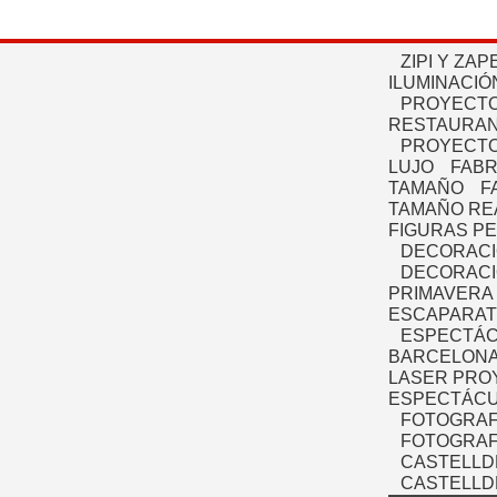
ZIPI Y ZAP
ILUMINACIÓ
PROYECTO
RESTAURAN
PROYECTO
LUJO
FABR
TAMAÑO
F
TAMAÑO RE
FIGURAS P
DECORACI
DECORACI
PRIMAVERA
ESCAPARAT
ESPECTÁC
BARCELONA
LASER PRO
ESPECTÁCU
FOTOGRAF
FOTOGRAFÍ
CASTELLD
CASTELLD