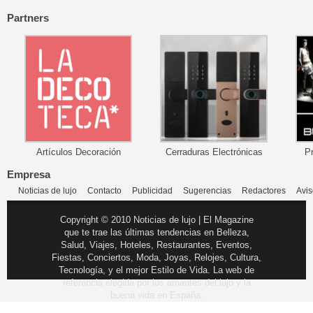
Partners
Artículos Decoración
Cerraduras Electrónicas
P
Empresa
Noticias de lujo
Contacto
Publicidad
Sugerencias
Redactores
Avis
Copyright © 2010 Noticias de lujo | El Magazine
que te trae las últimas tendencias en Belleza,
Salud, Viajes, Hoteles, Restaurantes, Eventos,
Fiestas, Conciertos, Moda, Joyas, Relojes, Cultura,
Tecnología, y el mejor Estilo de Vida. La web de
referencia elegida por los amantes del lujo y la
buena vida en España.