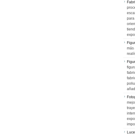
Fabr
proce
esca
para
orien
tiend
expo
Figu
más 
realí
Figu
figur
fabr
fabri
poli
añad
Fotog
mejo
tray
inter
expo
impo
Luce