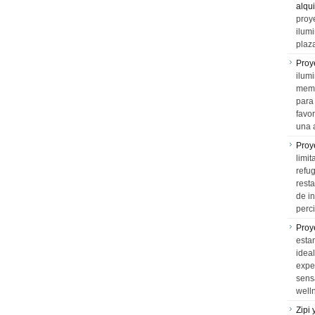
alqui
proy
ilum
plaz
Proy
ilumi
memo
para 
favo
una 
Proy
limit
refu
rest
de i
perci
Proy
esta
idea
expe
sens
well
Zipi