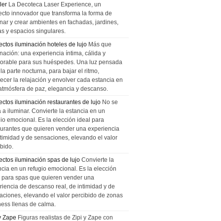
ler
La Decoteca Laser Experience, un
ecto innovador que transforma la forma de
inar y crear ambientes en fachadas, jardines,
as y espacios singulares.
ectos iluminación hoteles de lujo
Más que
nación: una experiencia íntima, cálida y
rable para sus huéspedes. Una luz pensada
la parte nocturna, para bajar el ritmo,
recer la relajación y envolver cada estancia en
atmósfera de paz, elegancia y descanso.
ectos iluminación restaurantes de lujo
No se
a a iluminar. Convierte la estancia en un
gio emocional. Es la elección ideal para
aurantes que quieren vender una experiencia
ntimidad y de sensaciones, elevando el valor
bido.
ectos iluminación spas de lujo
Convierte la
ncia en un refugio emocional. Es la elección
l para spas que quieren vender una
riencia de descanso real, de intimidad y de
aciones, elevando el valor percibido de zonas
ness llenas de calma.
 y Zape
Figuras realistas de Zipi y Zape con