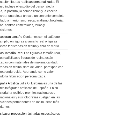
icación figuras realistas personalizadas
El
so incluye el estudio del personaje, la
la, la postura, la composición y la escena
 crear una pieza única o un conjunto completo
tado a interiorismo, escaparatismo, hotelería,
as, centros comerciales, ferias y
siciones.
ras gran tamaño
Contamos con el catálogo
amplio en figuras a tamaño real o figuras
sticas fabricadas en resina y fibra de vidrio.
ras Tamaño Real
Las figuras a tamaño real,
as realísticas o figuras de resina están
icadas con materiales de máxima calidad,
cadas en resina, fibra de vidrio, porexpan con
urea endurecida. Aportando como valor
ido la fabricación personalizada.
rafía Artística
Julia G. Liebana es una de las
res fotógrafas artísticas de España. En su
ectoria ha recibido premios nacionales e
nacionales y sus fotografías cuelgan en las
siciones permanentes de los museos más
rtantes.
s Laser proyección fachadas espectáculos