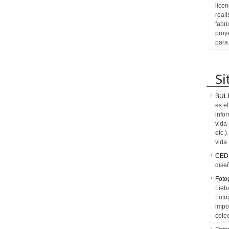
licen
reali
fabr
proy
para
Si
BUL
es e
info
vida
etc.
vid
CED
dise
Fotog
Lieb
Fotog
impo
cole