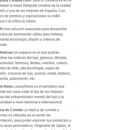
grafía Creativa León
Julia G. Liebana es en la
lidad la mejor fotógrafa creativa de la ciudad
eón y una de las mejores de España. Con
tos de premios y exposiciones su estilo
ca y la crítica la clama.
AI
Una solución avanzada para desarrollar
ectos de iluminación cálida para hoteles,
rando tecnología, diseño y criterios de
star.
 Noticias
Un espacio en el que podrás
trar las noticias del lujo, glamour, lifestyle,
sociedad, famosos, fiestas, eventos, cultura,
tes de élite, alta tecnología, viajes de
ño, cruceros de lujo, joyería, moda, belleza,
omía, automoción, etc.
ry News
LuxuryNews es el periódico que
ita leer para estar al día de las mejores
ias del extraordinario mundo del lujo y la
sividad a nivel nacional e internacional.
ica de Comida
La réplica de comida y
ntos es utilizada en el sector de
entación, para poder exponer sus productos y
no sean perecederos. Originaria de Japón, el