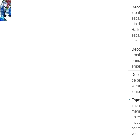
Deco
idea
esca
día 
Hall
esca
etc.
Deco
ampl
prim
empr
Deco
de p
vera
temp
Espe
impa
memo
un e
níti
cont
volu