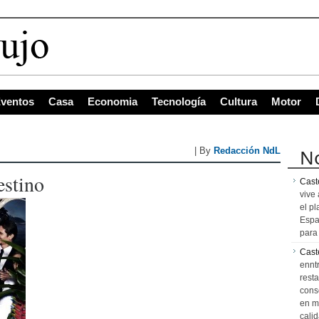
ventos
Casa
Economia
Tecnología
Cultura
Motor
No
| By
Redacción NdL
estino
Caste
vive 
el pl
Espa
para 
Cast
ennt
resta
cons
en m
calid