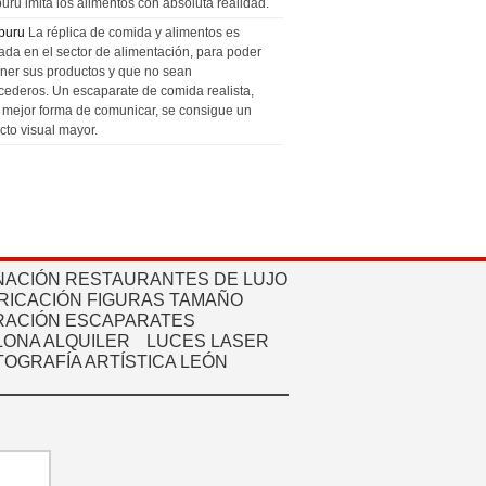
uru imita los alimentos con absoluta realidad.
puru
La réplica de comida y alimentos es
zada en el sector de alimentación, para poder
ner sus productos y que no sean
cederos. Un escaparate de comida realista,
a mejor forma de comunicar, se consigue un
cto visual mayor.
NACIÓN RESTAURANTES DE LUJO
RICACIÓN FIGURAS TAMAÑO
ACIÓN ESCAPARATES
ONA ALQUILER
LUCES LASER
TOGRAFÍA ARTÍSTICA LEÓN