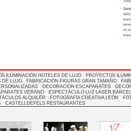
Sanp
Sam
utili
expo
pere
es l
impa
S ILUMINACIÓN HOTELES DE LUJO
PROYECTOS ILUMI
 DE LUJO
FABRICACIÓN FIGURAS GRAN TAMAÑO
FAB
PERSONALIZADAS
DECORACION ESCAPARATES
DECOR
APARATES VERANO
ESPECTÁCULO LUZ LASER BARCEL
TÁCULOS ALQUILER
FOTOGRAFÍA CREATIVA LEÓN
FO
S
CASTELLDEFELS RESTAURANTES