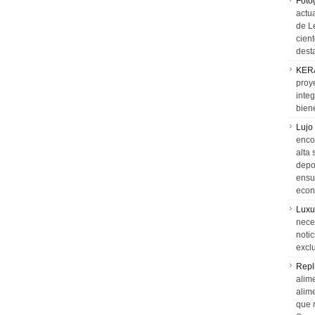
Foto
actua
de L
cien
desta
KER
proy
integ
biene
Lujo
encon
alta 
depor
ensue
econ
Luxu
neces
notic
exclu
Repl
alime
alim
que 