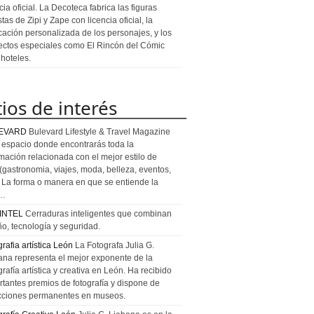
cia oficial. La Decoteca fabrica las figuras
stas de Zipi y Zape con licencia oficial, la
icación personalizada de los personajes, y los
ectos especiales como El Rincón del Cómic
 hoteles.
tios de interés
EVARD
Bulevard Lifestyle & Travel Magazine
l espacio donde encontrarás toda la
rmación relacionada con el mejor estilo de
 (gastronomia, viajes, moda, belleza, eventos,
). La forma o manera en que se entiende la
a…
INTEL
Cerraduras inteligentes que combinan
ño, tecnología y seguridad.
rafia artística León
La Fotografa Julia G.
ana representa el mejor exponente de la
rafía artística y creativa en León. Ha recibido
rtantes premios de fotografía y dispone de
cciones permanentes en museos.