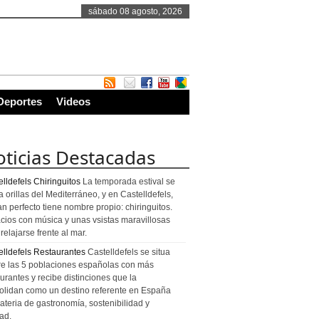
sábado 08 agosto, 2026
Deportes
Videos
ticias Destacadas
lldefels Chiringuitos
La temporada estival se
a orillas del Mediterráneo, y en Castelldefels,
an perfecto tiene nombre propio: chiringuitos.
cios con música y unas vsistas maravillosas
relajarse frente al mar.
elldefels Restaurantes
Castelldefels se situa
re las 5 poblaciones españolas con más
urantes y recibe distinciones que la
olidan como un destino referente en España
ateria de gastronomía, sostenibilidad y
ad.