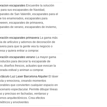
racion escaparates
Encuentre la solución
l para sus escaparates de Navidad,
parates de San Valentín, escaparates para el
de los enamorados, escaparates para
oween, escaparates de primavera,
parates de verano, escaparates de invierno,
ración escaparates primavera
La gama más
ia de artículos y adornos de decoración de
avera para que la gente vea tu negocio o
esa y quiera entrar a comprar.
ración escaparates verano
La mayor gama
roductos para decorar tu escaparate de
no, diseños frescos, actuales que evocan la
orada estival y animan a comprar.
ctáculo Luz Laser Barcelona Alquiler
El láser
cta y emociona, creando momentos
rables que convierten cualquier espacio en
scenario espectacular. Permite dibujar líneas
das y precisas en fachadas, ventanas y
ornos arquitectónicos. Crea efectos
métricos y envolventes