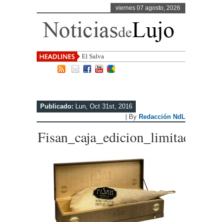
viernes 07 agosto, 2026
El Salvador, uno de los destino
Publicado:
Lun, Oct 31st, 2016
| By
Redacción NdL
Fisan_caja_edicion_limitada_20