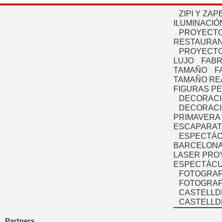
ZIPI Y ZAP
ILUMINACIÓ
PROYECTO
RESTAURAN
PROYECTO
LUJO
FABR
TAMAÑO
F
TAMAÑO RE
FIGURAS P
DECORACI
DECORACI
PRIMAVERA
ESCAPARAT
ESPECTÁC
BARCELONA
LASER PRO
ESPECTÁCU
FOTOGRAF
FOTOGRAFÍ
CASTELLD
CASTELLD
Partners