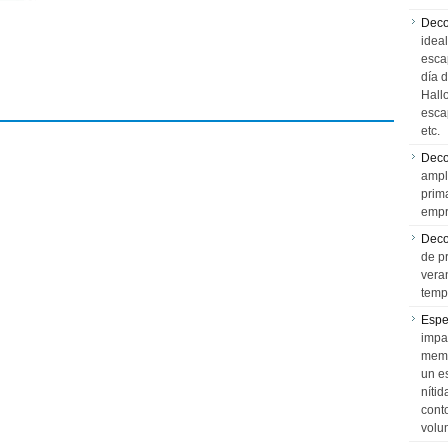
Deco
idea
esca
día 
Hall
esca
etc.
Deco
ampl
prim
empr
Deco
de p
vera
temp
Espe
impa
memo
un e
níti
cont
volu