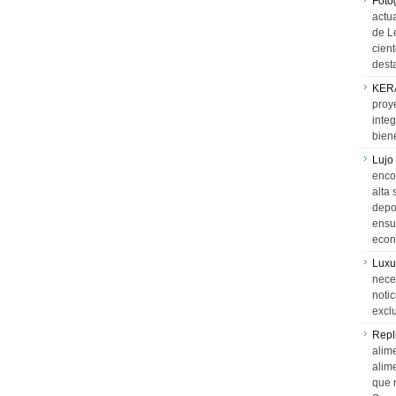
Foto
actua
de L
cien
desta
KER
proy
integ
biene
Lujo
encon
alta 
depor
ensue
econ
Luxu
neces
notic
exclu
Repl
alime
alim
que 