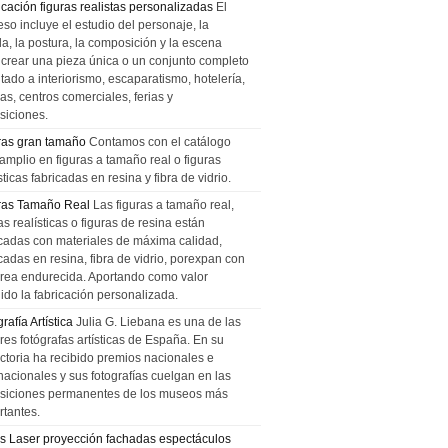
icación figuras realistas personalizadas
El
so incluye el estudio del personaje, la
la, la postura, la composición y la escena
 crear una pieza única o un conjunto completo
tado a interiorismo, escaparatismo, hotelería,
as, centros comerciales, ferias y
siciones.
ras gran tamaño
Contamos con el catálogo
amplio en figuras a tamaño real o figuras
sticas fabricadas en resina y fibra de vidrio.
ras Tamaño Real
Las figuras a tamaño real,
as realísticas o figuras de resina están
icadas con materiales de máxima calidad,
cadas en resina, fibra de vidrio, porexpan con
urea endurecida. Aportando como valor
ido la fabricación personalizada.
rafía Artística
Julia G. Liebana es una de las
res fotógrafas artísticas de España. En su
ectoria ha recibido premios nacionales e
nacionales y sus fotografías cuelgan en las
siciones permanentes de los museos más
rtantes.
s Laser proyección fachadas espectáculos