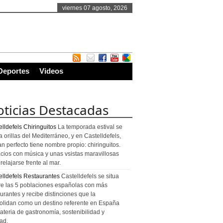
viernes 07 agosto, 2026
Deportes
Videos
ticias Destacadas
lldefels Chiringuitos
La temporada estival se
a orillas del Mediterráneo, y en Castelldefels,
an perfecto tiene nombre propio: chiringuitos.
cios con música y unas vsistas maravillosas
relajarse frente al mar.
elldefels Restaurantes
Castelldefels se situa
re las 5 poblaciones españolas con más
urantes y recibe distinciones que la
olidan como un destino referente en España
ateria de gastronomía, sostenibilidad y
ad.