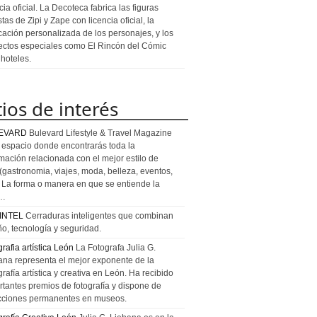
cia oficial. La Decoteca fabrica las figuras
stas de Zipi y Zape con licencia oficial, la
icación personalizada de los personajes, y los
ectos especiales como El Rincón del Cómic
 hoteles.
tios de interés
EVARD
Bulevard Lifestyle & Travel Magazine
l espacio donde encontrarás toda la
rmación relacionada con el mejor estilo de
 (gastronomia, viajes, moda, belleza, eventos,
). La forma o manera en que se entiende la
a…
INTEL
Cerraduras inteligentes que combinan
ño, tecnología y seguridad.
rafia artística León
La Fotografa Julia G.
ana representa el mejor exponente de la
rafía artística y creativa en León. Ha recibido
rtantes premios de fotografía y dispone de
cciones permanentes en museos.