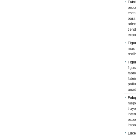
Fabr
proce
esca
para
orien
tiend
expo
Figu
más 
realí
Figu
figur
fabr
fabri
poli
añad
Fotog
mejo
tray
inter
expo
impo
Luce