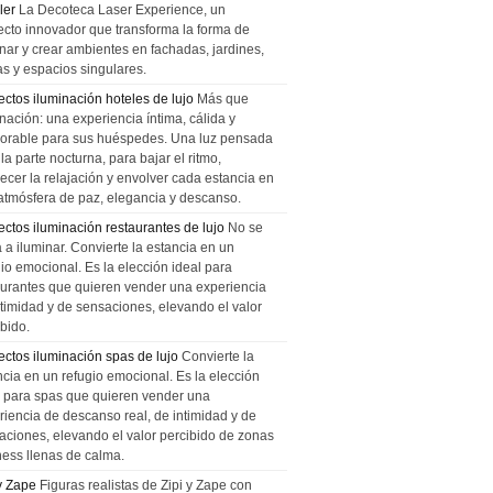
ler
La Decoteca Laser Experience, un
ecto innovador que transforma la forma de
inar y crear ambientes en fachadas, jardines,
as y espacios singulares.
ectos iluminación hoteles de lujo
Más que
nación: una experiencia íntima, cálida y
rable para sus huéspedes. Una luz pensada
la parte nocturna, para bajar el ritmo,
recer la relajación y envolver cada estancia en
atmósfera de paz, elegancia y descanso.
ectos iluminación restaurantes de lujo
No se
a a iluminar. Convierte la estancia en un
gio emocional. Es la elección ideal para
aurantes que quieren vender una experiencia
ntimidad y de sensaciones, elevando el valor
bido.
ectos iluminación spas de lujo
Convierte la
ncia en un refugio emocional. Es la elección
l para spas que quieren vender una
riencia de descanso real, de intimidad y de
aciones, elevando el valor percibido de zonas
ness llenas de calma.
 y Zape
Figuras realistas de Zipi y Zape con