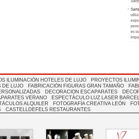
Sanp
Sam
utili
expo
pere
es l
impa
S ILUMINACIÓN HOTELES DE LUJO
PROYECTOS ILUMI
 DE LUJO
FABRICACIÓN FIGURAS GRAN TAMAÑO
FAB
PERSONALIZADAS
DECORACION ESCAPARATES
DECOR
APARATES VERANO
ESPECTÁCULO LUZ LASER BARCEL
TÁCULOS ALQUILER
FOTOGRAFÍA CREATIVA LEÓN
FO
S
CASTELLDEFELS RESTAURANTES