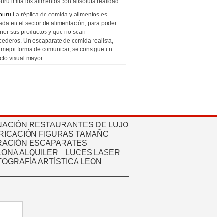
uru imita los alimentos con absoluta realidad.
puru
La réplica de comida y alimentos es
zada en el sector de alimentación, para poder
ner sus productos y que no sean
cederos. Un escaparate de comida realista,
a mejor forma de comunicar, se consigue un
cto visual mayor.
NACIÓN RESTAURANTES DE LUJO
RICACIÓN FIGURAS TAMAÑO
ACIÓN ESCAPARATES
ONA ALQUILER
LUCES LASER
TOGRAFÍA ARTÍSTICA LEÓN