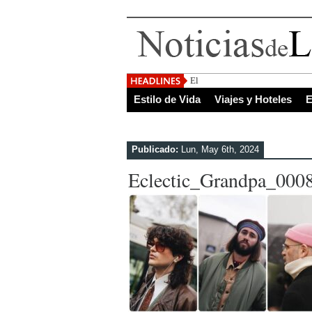
El Salvador, uno de los des
Estilo de Vida
Viajes y Hoteles
E
Publicado:
Lun, May 6th, 2024
Eclectic_Grandpa_000