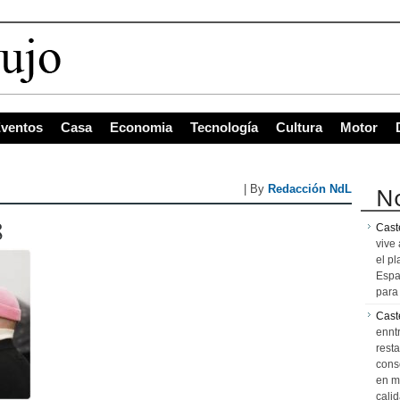
ventos
Casa
Economia
Tecnología
Cultura
Motor
No
| By
Redacción NdL
8
Caste
vive 
el pl
Espa
para 
Cast
ennt
resta
cons
en m
calid