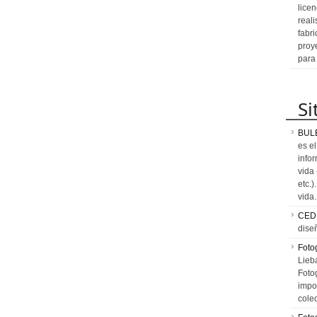
licen
reali
fabr
proy
para
Si
BUL
es e
info
vida
etc.
vid
CED
dise
Fotog
Lieb
Fotog
impo
cole