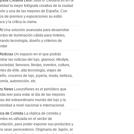
grafía Creativa León
Julia G. Liebana es en la
lidad la mejor fotógrafa creativa de la ciudad
eón y una de las mejores de España. Con
tos de premios y exposiciones su estilo
ca y la crítica la clama.
AI
Una solución avanzada para desarrollar
ectos de iluminación cálida para hoteles,
rando tecnología, diseño y criterios de
star.
 Noticias
Un espacio en el que podrás
trar las noticias del lujo, glamour, lifestyle,
sociedad, famosos, fiestas, eventos, cultura,
tes de élite, alta tecnología, viajes de
ño, cruceros de lujo, joyería, moda, belleza,
omía, automoción, etc.
ry News
LuxuryNews es el periódico que
ita leer para estar al día de las mejores
ias del extraordinario mundo del lujo y la
sividad a nivel nacional e internacional.
ica de Comida
La réplica de comida y
ntos es utilizada en el sector de
entación, para poder exponer sus productos y
no sean perecederos. Originaria de Japón, el