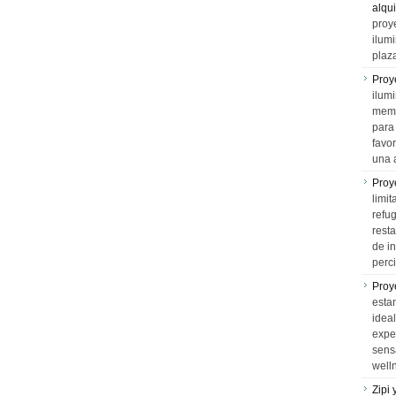
alqui
proy
ilum
plaz
Proy
ilumi
memo
para 
favo
una 
Proy
limit
refu
rest
de i
perci
Proy
esta
idea
expe
sens
well
Zipi