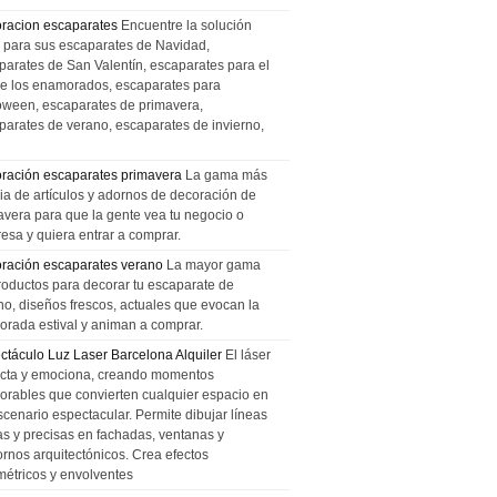
racion escaparates
Encuentre la solución
l para sus escaparates de Navidad,
parates de San Valentín, escaparates para el
de los enamorados, escaparates para
oween, escaparates de primavera,
parates de verano, escaparates de invierno,
ración escaparates primavera
La gama más
ia de artículos y adornos de decoración de
avera para que la gente vea tu negocio o
esa y quiera entrar a comprar.
ración escaparates verano
La mayor gama
roductos para decorar tu escaparate de
no, diseños frescos, actuales que evocan la
orada estival y animan a comprar.
ctáculo Luz Laser Barcelona Alquiler
El láser
cta y emociona, creando momentos
rables que convierten cualquier espacio en
scenario espectacular. Permite dibujar líneas
das y precisas en fachadas, ventanas y
ornos arquitectónicos. Crea efectos
métricos y envolventes