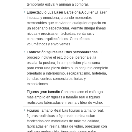
temporada estival y animan a comprar.
Espectáculo Luz Laser Barcelona Alquiler
El láser
impacta y emociona, creando momentos
memorables que convierten cualquier espacio en
un escenario espectacular. Permite dibujar líneas
nítidas y precisas en fachadas, ventanas y
contornos arquitectónicos. Crea efectos
volumétricos y envolventes
Fabricación figuras realistas personalizadas
El
proceso incluye el estudio del personaje, la
escala, la postura, la composición y la escena
para crear una pieza única o un conjunto completo
orientado a interiorismo, escaparatismo, hotelería,
tiendas, centros comerciales, ferias y
exposiciones.
Figuras gran tamaño
Contamos con el catálogo
más amplio en figuras a tamaño real o figuras
realísticas fabricadas en resina y fibra de vidrio.
Figuras Tamaño Real
Las figuras a tamaño real,
figuras realísticas o figuras de resina están
fabricadas con materiales de máxima calidad,
fabricadas en resina, fibra de vidrio, porexpan con
poliurea endurecida. Aportando como valor