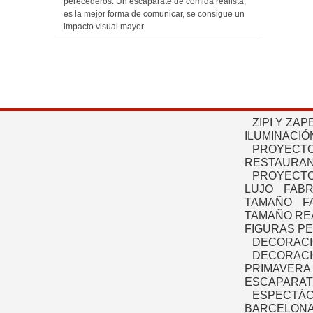
perecederos. Un escaparate de comida realista,
es la mejor forma de comunicar, se consigue un
impacto visual mayor.
ZIPI Y ZAP
ILUMINACIÓ
PROYECTO
RESTAURAN
PROYECTO
LUJO
FABR
TAMAÑO
F
TAMAÑO RE
FIGURAS P
DECORACI
DECORACI
PRIMAVERA
ESCAPARAT
ESPECTÁC
BARCELONA