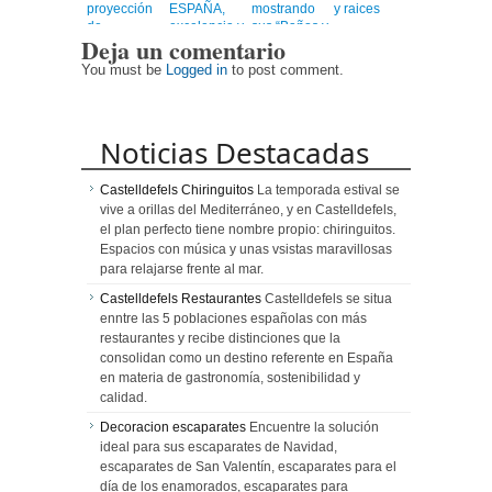
proyección
ESPAÑA,
mostrando
y raices
de
excelencia y
sus “Baños y
Deja un comentario
Centroamérica
calidad en
Mezquitas”
un viaje
You must be
Logged in
to post comment.
emocionante
Noticias Destacadas
Castelldefels Chiringuitos
La temporada estival se
vive a orillas del Mediterráneo, y en Castelldefels,
el plan perfecto tiene nombre propio: chiringuitos.
Espacios con música y unas vsistas maravillosas
para relajarse frente al mar.
Castelldefels Restaurantes
Castelldefels se situa
enntre las 5 poblaciones españolas con más
restaurantes y recibe distinciones que la
consolidan como un destino referente en España
en materia de gastronomía, sostenibilidad y
calidad.
Decoracion escaparates
Encuentre la solución
ideal para sus escaparates de Navidad,
escaparates de San Valentín, escaparates para el
día de los enamorados, escaparates para