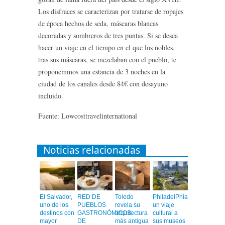
Los disfraces se caracterizan por tratarse de ropajes
de época hechos de seda, máscaras blancas
decoradas y sombreros de tres puntas. Si se desea
hacer un viaje en el tiempo en el que los nobles,
tras sus máscaras, se mezclaban con el pueblo, te
proponemmos una estancia de 3 noches en la
ciudad de los canales desde 84€ con desayuno
incluido.
Fuente: Lowcosttravelinternational
Noticias relacionadas
El Salvador,
RED DE
Toledo
PhiladelPhia,
uno de los
PUEBLOS
revela su
un viaje
destinos con
GASTRONÓMICOS
arquitectura
cultural a
mayor
DE
más antigua
sus museos