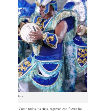
al_lowcostholidays
Como todos los años, regresan con fuerza los