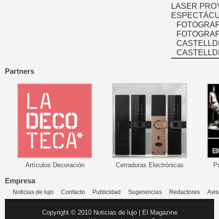
LASER PRO
ESPECTÁCU
FOTOGRAF
FOTOGRAFÍ
CASTELLD
CASTELLD
Partners
Artículos Decoración
Cerraduras Electrónicas
P
Empresa
Noticias de lujo
Contacto
Publicidad
Sugerencias
Redactores
Avis
Copyright © 2010 Noticias de lujo | El Magazine