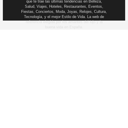
que te trae las últimas tendencias en Belleza,
Salud, Viajes, Hoteles, Restaurantes, Eventos,
Fiestas, Conciertos, Moda, Joyas, Relojes, Cultura,
Tecnología, y el mejor Estilo de Vida. La web de
referencia elegida por los amantes del lujo y la
buena vida en España.