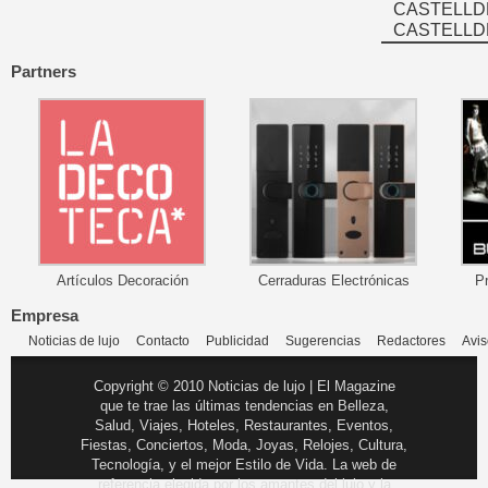
CASTELLD
CASTELLD
Partners
Artículos Decoración
Cerraduras Electrónicas
P
Empresa
Noticias de lujo
Contacto
Publicidad
Sugerencias
Redactores
Avis
Copyright © 2010 Noticias de lujo | El Magazine
que te trae las últimas tendencias en Belleza,
Salud, Viajes, Hoteles, Restaurantes, Eventos,
Fiestas, Conciertos, Moda, Joyas, Relojes, Cultura,
Tecnología, y el mejor Estilo de Vida. La web de
referencia elegida por los amantes del lujo y la