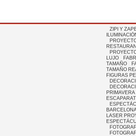
ZIPI Y ZAP
ILUMINACIÓ
PROYECTO
RESTAURAN
PROYECTO
LUJO
FABR
TAMAÑO
F
TAMAÑO RE
FIGURAS P
DECORACI
DECORACI
PRIMAVERA
ESCAPARAT
ESPECTÁC
BARCELONA
LASER PRO
ESPECTÁCU
FOTOGRAF
FOTOGRAFÍ