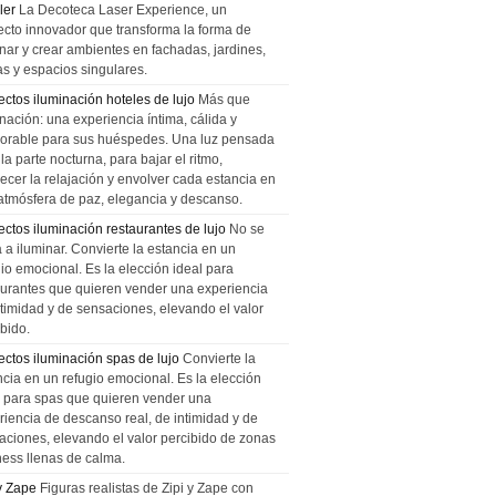
ler
La Decoteca Laser Experience, un
ecto innovador que transforma la forma de
inar y crear ambientes en fachadas, jardines,
as y espacios singulares.
ectos iluminación hoteles de lujo
Más que
nación: una experiencia íntima, cálida y
rable para sus huéspedes. Una luz pensada
la parte nocturna, para bajar el ritmo,
recer la relajación y envolver cada estancia en
atmósfera de paz, elegancia y descanso.
ectos iluminación restaurantes de lujo
No se
a a iluminar. Convierte la estancia en un
gio emocional. Es la elección ideal para
aurantes que quieren vender una experiencia
ntimidad y de sensaciones, elevando el valor
bido.
ectos iluminación spas de lujo
Convierte la
ncia en un refugio emocional. Es la elección
l para spas que quieren vender una
riencia de descanso real, de intimidad y de
aciones, elevando el valor percibido de zonas
ness llenas de calma.
 y Zape
Figuras realistas de Zipi y Zape con