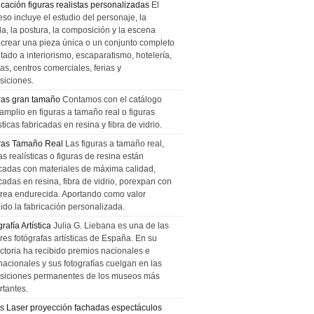
icación figuras realistas personalizadas
El
so incluye el estudio del personaje, la
la, la postura, la composición y la escena
 crear una pieza única o un conjunto completo
tado a interiorismo, escaparatismo, hotelería,
as, centros comerciales, ferias y
siciones.
ras gran tamaño
Contamos con el catálogo
amplio en figuras a tamaño real o figuras
sticas fabricadas en resina y fibra de vidrio.
ras Tamaño Real
Las figuras a tamaño real,
as realísticas o figuras de resina están
icadas con materiales de máxima calidad,
cadas en resina, fibra de vidrio, porexpan con
urea endurecida. Aportando como valor
ido la fabricación personalizada.
rafía Artística
Julia G. Liebana es una de las
res fotógrafas artísticas de España. En su
ectoria ha recibido premios nacionales e
nacionales y sus fotografías cuelgan en las
siciones permanentes de los museos más
rtantes.
s Laser proyección fachadas espectáculos