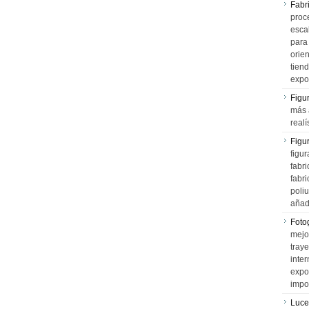
Fabr
proce
esca
para
orien
tiend
expo
Figu
más 
realí
Figu
figur
fabr
fabri
poli
añad
Fotog
mejo
tray
inter
expo
impo
Luce