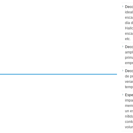
Deco
idea
esca
día 
Hall
esca
etc.
Deco
ampl
prim
empr
Deco
de p
vera
temp
Espe
impa
memo
un e
níti
cont
volu