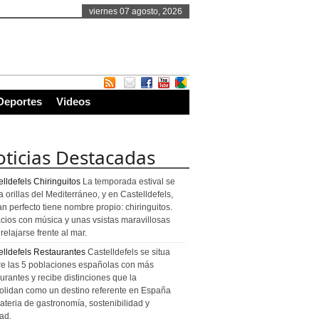
viernes 07 agosto, 2026
Deportes
Videos
ticias Destacadas
lldefels Chiringuitos
La temporada estival se
a orillas del Mediterráneo, y en Castelldefels,
an perfecto tiene nombre propio: chiringuitos.
cios con música y unas vsistas maravillosas
relajarse frente al mar.
elldefels Restaurantes
Castelldefels se situa
re las 5 poblaciones españolas con más
urantes y recibe distinciones que la
olidan como un destino referente en España
ateria de gastronomía, sostenibilidad y
ad.