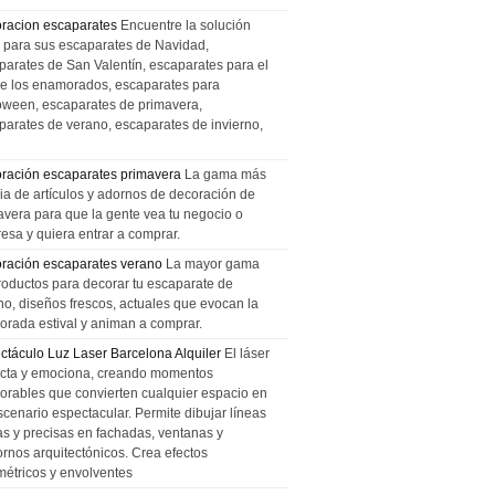
racion escaparates
Encuentre la solución
l para sus escaparates de Navidad,
parates de San Valentín, escaparates para el
de los enamorados, escaparates para
oween, escaparates de primavera,
parates de verano, escaparates de invierno,
ración escaparates primavera
La gama más
ia de artículos y adornos de decoración de
avera para que la gente vea tu negocio o
esa y quiera entrar a comprar.
ración escaparates verano
La mayor gama
roductos para decorar tu escaparate de
no, diseños frescos, actuales que evocan la
orada estival y animan a comprar.
ctáculo Luz Laser Barcelona Alquiler
El láser
cta y emociona, creando momentos
rables que convierten cualquier espacio en
scenario espectacular. Permite dibujar líneas
das y precisas en fachadas, ventanas y
ornos arquitectónicos. Crea efectos
métricos y envolventes