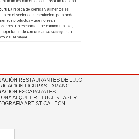
uru imita los alimentos con absoluta realidad.
puru
La réplica de comida y alimentos es
zada en el sector de alimentación, para poder
ner sus productos y que no sean
cederos. Un escaparate de comida realista,
a mejor forma de comunicar, se consigue un
cto visual mayor.
NACIÓN RESTAURANTES DE LUJO
RICACIÓN FIGURAS TAMAÑO
ACIÓN ESCAPARATES
ONA ALQUILER
LUCES LASER
TOGRAFÍA ARTÍSTICA LEÓN