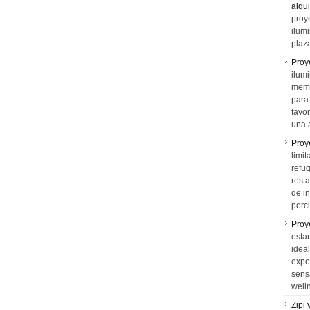
alqui
proy
ilum
plaz
Proy
ilumi
memo
para 
favo
una 
Proy
limit
refu
rest
de i
perci
Proy
esta
idea
expe
sens
well
Zipi