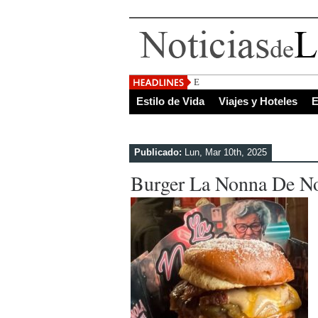
El Salvador, uno de los de
Estilo de Vida
Viajes y Hoteles
E
Publicado:
Lun, Mar 10th, 2025
Burger La Nonna De N