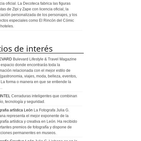
cia oficial. La Decoteca fabrica las figuras
stas de Zipi y Zape con licencia oficial, la
icación personalizada de los personajes, y los
ectos especiales como El Rincón del Cómic
 hoteles.
tios de interés
EVARD
Bulevard Lifestyle & Travel Magazine
l espacio donde encontrarás toda la
rmación relacionada con el mejor estilo de
 (gastronomia, viajes, moda, belleza, eventos,
). La forma o manera en que se entiende la
a…
INTEL
Cerraduras inteligentes que combinan
ño, tecnología y seguridad.
rafia artística León
La Fotografa Julia G.
ana representa el mejor exponente de la
rafía artística y creativa en León. Ha recibido
rtantes premios de fotografía y dispone de
cciones permanentes en museos.