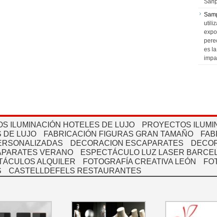
Sanp
Sam
utili
expo
pere
es l
impa
S ILUMINACIÓN HOTELES DE LUJO
PROYECTOS ILUMI
 DE LUJO
FABRICACIÓN FIGURAS GRAN TAMAÑO
FAB
PERSONALIZADAS
DECORACION ESCAPARATES
DECOR
APARATES VERANO
ESPECTÁCULO LUZ LASER BARCEL
TÁCULOS ALQUILER
FOTOGRAFÍA CREATIVA LEÓN
FO
S
CASTELLDEFELS RESTAURANTES