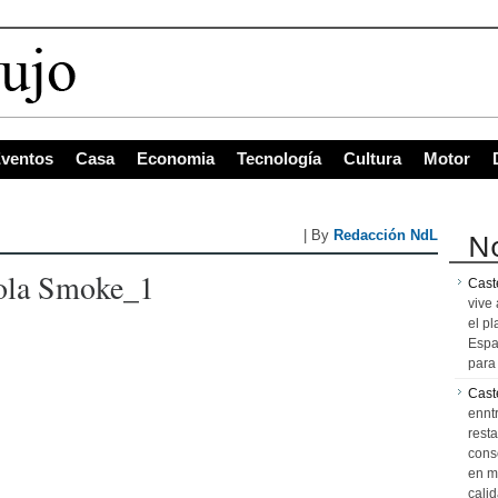
ventos
Casa
Economia
Tecnología
Cultura
Motor
No
| By
Redacción NdL
ola Smoke_1
Caste
vive 
el pl
Espa
para 
Cast
ennt
resta
cons
en m
calid