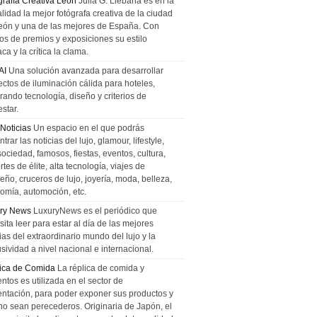
grafía Creativa León
Julia G. Liebana es en la
lidad la mejor fotógrafa creativa de la ciudad
eón y una de las mejores de España. Con
tos de premios y exposiciones su estilo
ca y la crítica la clama.
AI
Una solución avanzada para desarrollar
ectos de iluminación cálida para hoteles,
rando tecnología, diseño y criterios de
star.
 Noticias
Un espacio en el que podrás
trar las noticias del lujo, glamour, lifestyle,
sociedad, famosos, fiestas, eventos, cultura,
tes de élite, alta tecnología, viajes de
ño, cruceros de lujo, joyería, moda, belleza,
omía, automoción, etc.
ry News
LuxuryNews es el periódico que
ita leer para estar al día de las mejores
ias del extraordinario mundo del lujo y la
sividad a nivel nacional e internacional.
ica de Comida
La réplica de comida y
ntos es utilizada en el sector de
entación, para poder exponer sus productos y
no sean perecederos. Originaria de Japón, el