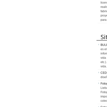
licen
reali
fabr
proy
para
Si
BUL
es e
info
vida
etc.
vid
CED
dise
Fotog
Lieb
Fotog
impo
cole