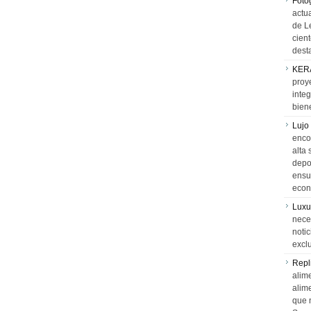
Foto
actua
de L
cien
desta
KER
proy
integ
biene
Lujo
encon
alta 
depor
ensue
econ
Luxu
neces
notic
exclu
Repl
alime
alim
que 