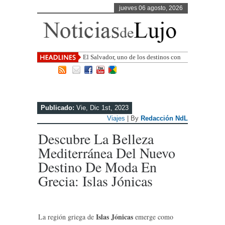
jueves 06 agosto, 2026
El Salvador, uno de los destinos con
mayor proyección de Centroamérica
Publicado:
Vie, Dic 1st, 2023
Viajes
| By
Redacción NdL
Descubre La Belleza
Mediterránea Del Nuevo
Destino De Moda En
Grecia: Islas Jónicas
Islas Jónicas
La región griega de
emerge como