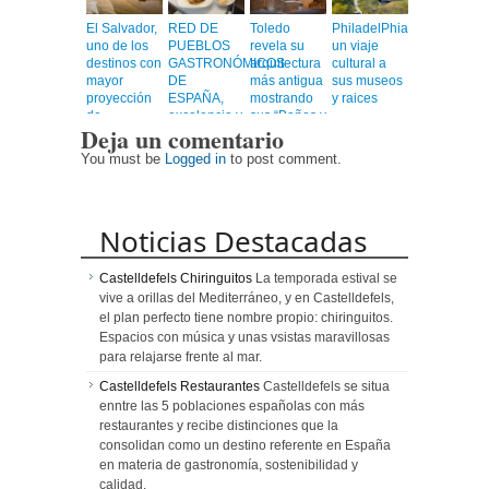
El Salvador,
RED DE
Toledo
PhiladelPhia,
uno de los
PUEBLOS
revela su
un viaje
destinos con
GASTRONÓMICOS
arquitectura
cultural a
mayor
DE
más antigua
sus museos
proyección
ESPAÑA,
mostrando
y raices
de
excelencia y
sus “Baños y
Deja un comentario
Centroamérica
calidad en
Mezquitas”
un viaje
You must be
Logged in
to post comment.
emocionante
Noticias Destacadas
Castelldefels Chiringuitos
La temporada estival se
vive a orillas del Mediterráneo, y en Castelldefels,
el plan perfecto tiene nombre propio: chiringuitos.
Espacios con música y unas vsistas maravillosas
para relajarse frente al mar.
Castelldefels Restaurantes
Castelldefels se situa
enntre las 5 poblaciones españolas con más
restaurantes y recibe distinciones que la
consolidan como un destino referente en España
en materia de gastronomía, sostenibilidad y
calidad.