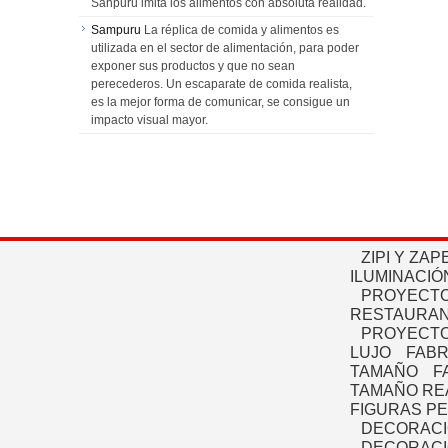
Sanpuru imita los alimentos con absoluta realidad.
Sampuru
La réplica de comida y alimentos es
utilizada en el sector de alimentación, para poder
exponer sus productos y que no sean
perecederos. Un escaparate de comida realista,
es la mejor forma de comunicar, se consigue un
impacto visual mayor.
ZIPI Y ZAP
ILUMINACIÓ
PROYECTO
RESTAURAN
PROYECTO
LUJO
FABR
TAMAÑO
F
TAMAÑO RE
FIGURAS P
DECORACI
DECORACI