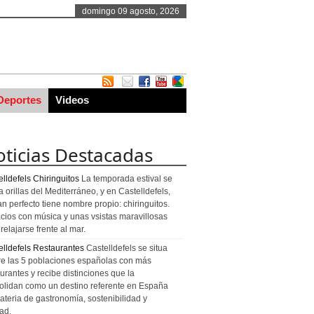
domingo 09 agosto, 2026
Deportes
Videos
ticias Destacadas
lldefels Chiringuitos
La temporada estival se
a orillas del Mediterráneo, y en Castelldefels,
an perfecto tiene nombre propio: chiringuitos.
cios con música y unas vsistas maravillosas
relajarse frente al mar.
elldefels Restaurantes
Castelldefels se situa
re las 5 poblaciones españolas con más
urantes y recibe distinciones que la
olidan como un destino referente en España
ateria de gastronomía, sostenibilidad y
ad.