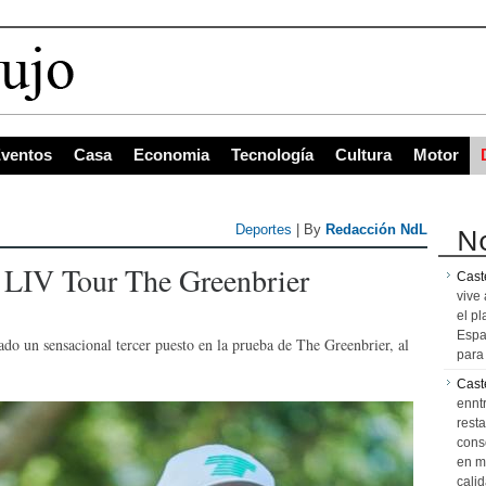
s con may
ventos
Casa
Economia
Tecnología
Cultura
Motor
No
Deportes
| By
Redacción NdL
 LIV Tour The Greenbrier
Caste
vive 
el pl
Espa
do un sensacional tercer puesto en la prueba de The Greenbrier, al
para 
Cast
ennt
resta
cons
en m
calid