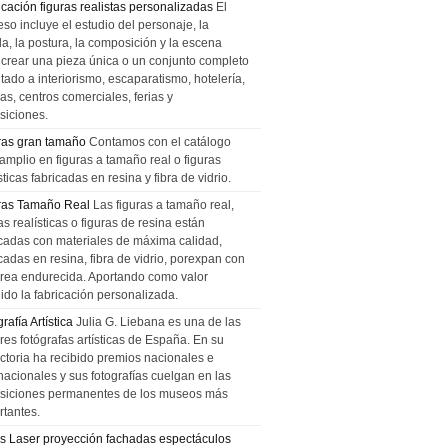
icación figuras realistas personalizadas
El
so incluye el estudio del personaje, la
la, la postura, la composición y la escena
 crear una pieza única o un conjunto completo
tado a interiorismo, escaparatismo, hotelería,
as, centros comerciales, ferias y
siciones.
ras gran tamaño
Contamos con el catálogo
amplio en figuras a tamaño real o figuras
sticas fabricadas en resina y fibra de vidrio.
ras Tamaño Real
Las figuras a tamaño real,
as realísticas o figuras de resina están
icadas con materiales de máxima calidad,
cadas en resina, fibra de vidrio, porexpan con
urea endurecida. Aportando como valor
ido la fabricación personalizada.
rafía Artística
Julia G. Liebana es una de las
res fotógrafas artísticas de España. En su
ectoria ha recibido premios nacionales e
nacionales y sus fotografías cuelgan en las
siciones permanentes de los museos más
rtantes.
s Laser proyección fachadas espectáculos