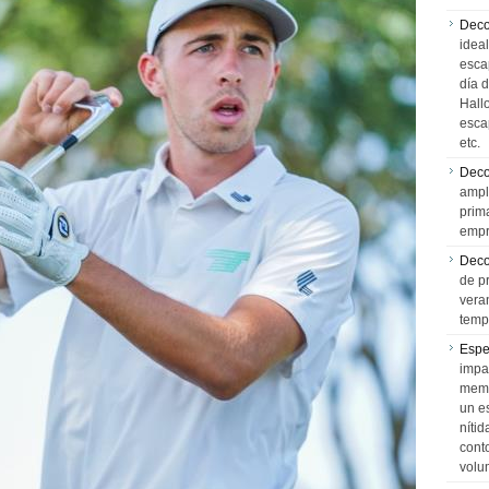
Deco
idea
esca
día 
Hall
esca
etc.
Deco
ampl
prim
empr
Deco
de p
vera
temp
Espe
impa
memo
un e
níti
cont
volu