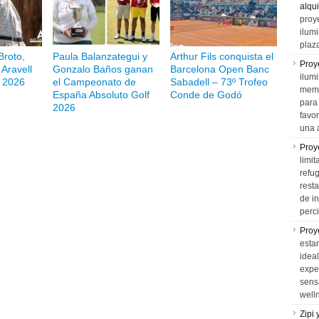
alqui
proy
ilum
plaz
Broto,
Paula Balanzategui y
Arthur Fils conquista el
Proy
Aravell
Gonzalo Baños ganan
Barcelona Open Banc
ilumi
 2026
el Campeonato de
Sabadell – 73º Trofeo
memo
España Absoluto Golf
Conde de Godó
para 
2026
favo
una 
Proy
limit
refu
rest
de i
perci
Proy
esta
idea
expe
sens
well
Zipi