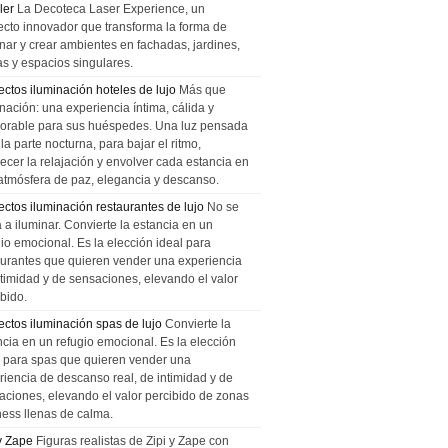
ler
La Decoteca Laser Experience, un
ecto innovador que transforma la forma de
inar y crear ambientes en fachadas, jardines,
as y espacios singulares.
ectos iluminación hoteles de lujo
Más que
nación: una experiencia íntima, cálida y
rable para sus huéspedes. Una luz pensada
la parte nocturna, para bajar el ritmo,
recer la relajación y envolver cada estancia en
atmósfera de paz, elegancia y descanso.
ectos iluminación restaurantes de lujo
No se
a a iluminar. Convierte la estancia en un
gio emocional. Es la elección ideal para
aurantes que quieren vender una experiencia
ntimidad y de sensaciones, elevando el valor
bido.
ectos iluminación spas de lujo
Convierte la
ncia en un refugio emocional. Es la elección
l para spas que quieren vender una
riencia de descanso real, de intimidad y de
aciones, elevando el valor percibido de zonas
ness llenas de calma.
 y Zape
Figuras realistas de Zipi y Zape con