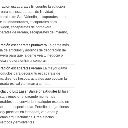
racion escaparates
Encuentre la solución
l para sus escaparates de Navidad,
parates de San Valentín, escaparates para el
de los enamorados, escaparates para
oween, escaparates de primavera,
parates de verano, escaparates de invierno,
ración escaparates primavera
La gama más
ia de artículos y adornos de decoración de
avera para que la gente vea tu negocio o
esa y quiera entrar a comprar.
ración escaparates verano
La mayor gama
roductos para decorar tu escaparate de
no, diseños frescos, actuales que evocan la
orada estival y animan a comprar.
ctáculo Luz Laser Barcelona Alquiler
El láser
cta y emociona, creando momentos
rables que convierten cualquier espacio en
scenario espectacular. Permite dibujar líneas
das y precisas en fachadas, ventanas y
ornos arquitectónicos. Crea efectos
métricos y envolventes