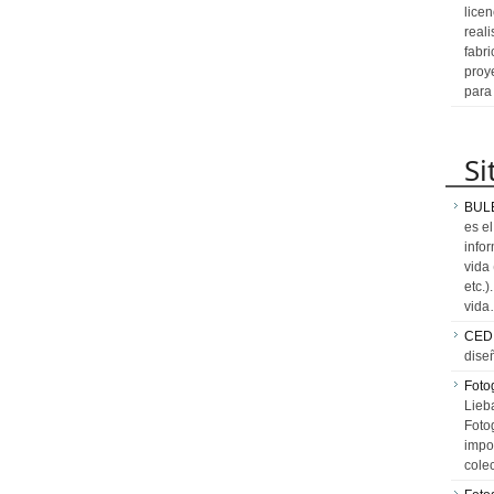
licen
reali
fabr
proy
para
Si
BUL
es e
info
vida
etc.
vid
CED
dise
Fotog
Lieb
Fotog
impo
cole