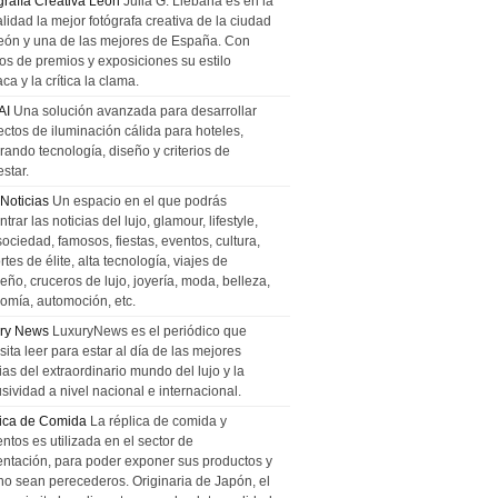
grafía Creativa León
Julia G. Liebana es en la
lidad la mejor fotógrafa creativa de la ciudad
eón y una de las mejores de España. Con
tos de premios y exposiciones su estilo
ca y la crítica la clama.
AI
Una solución avanzada para desarrollar
ectos de iluminación cálida para hoteles,
rando tecnología, diseño y criterios de
star.
 Noticias
Un espacio en el que podrás
trar las noticias del lujo, glamour, lifestyle,
sociedad, famosos, fiestas, eventos, cultura,
tes de élite, alta tecnología, viajes de
ño, cruceros de lujo, joyería, moda, belleza,
omía, automoción, etc.
ry News
LuxuryNews es el periódico que
ita leer para estar al día de las mejores
ias del extraordinario mundo del lujo y la
sividad a nivel nacional e internacional.
ica de Comida
La réplica de comida y
ntos es utilizada en el sector de
entación, para poder exponer sus productos y
no sean perecederos. Originaria de Japón, el