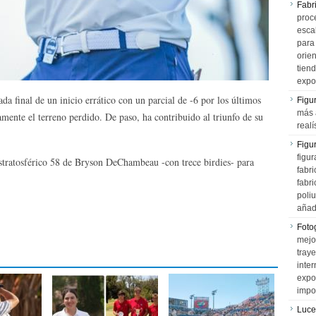
Fabr
proce
esca
para
orien
tiend
expo
da final de un inicio errático con un parcial de -6 por los últimos
Figu
más 
ente el terreno perdido. De paso, ha contribuido al triunfo de su
realí
Figu
figur
estratosférico 58 de Bryson DeChambeau -con trece birdies- para
fabr
fabri
poli
añad
Fotog
mejo
tray
inter
expo
impo
Luce