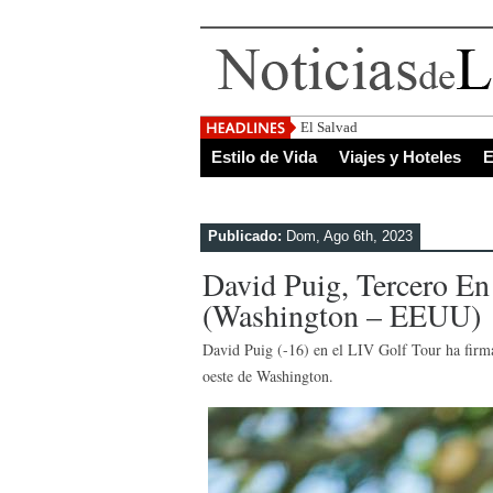
El Salvador, uno de los destino
Estilo de Vida
Viajes y Hoteles
E
Publicado:
Dom, Ago 6th, 2023
David Puig, Tercero En
(Washington – EEUU)
David Puig (-16) en el LIV Golf Tour ha firma
oeste de Washington.