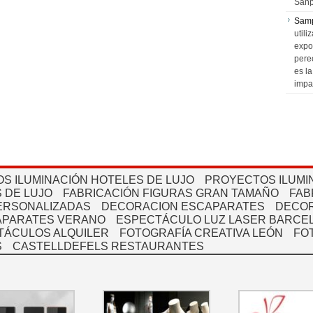
Sanp
Sam
utili
expo
pere
es l
impa
S ILUMINACIÓN HOTELES DE LUJO
PROYECTOS ILUMI
 DE LUJO
FABRICACIÓN FIGURAS GRAN TAMAÑO
FAB
PERSONALIZADAS
DECORACION ESCAPARATES
DECOR
APARATES VERANO
ESPECTÁCULO LUZ LASER BARCEL
TÁCULOS ALQUILER
FOTOGRAFÍA CREATIVA LEÓN
FO
S
CASTELLDEFELS RESTAURANTES