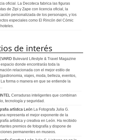
cia oficial. La Decoteca fabrica las figuras
stas de Zipi y Zape con licencia oficial, la
icación personalizada de los personajes, y los
ectos especiales como El Rincón del Cómic
 hoteles.
tios de interés
EVARD
Bulevard Lifestyle & Travel Magazine
l espacio donde encontrarás toda la
rmación relacionada con el mejor estilo de
 (gastronomia, viajes, moda, belleza, eventos,
). La forma o manera en que se entiende la
a…
INTEL
Cerraduras inteligentes que combinan
ño, tecnología y seguridad.
rafia artística León
La Fotografa Julia G.
ana representa el mejor exponente de la
rafía artística y creativa en León. Ha recibido
rtantes premios de fotografía y dispone de
cciones permanentes en museos.