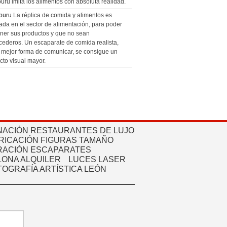
uru imita los alimentos con absoluta realidad.
puru
La réplica de comida y alimentos es
zada en el sector de alimentación, para poder
ner sus productos y que no sean
cederos. Un escaparate de comida realista,
a mejor forma de comunicar, se consigue un
cto visual mayor.
NACIÓN RESTAURANTES DE LUJO
RICACIÓN FIGURAS TAMAÑO
ACIÓN ESCAPARATES
ONA ALQUILER
LUCES LASER
TOGRAFÍA ARTÍSTICA LEÓN