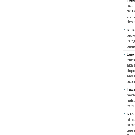
Foto
actua
de L
cien
desta
KER
proy
integ
biene
Lujo
encon
alta 
depor
ensue
econ
Luxu
neces
notic
exclu
Repl
alime
alim
que 