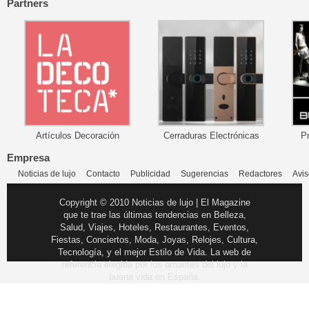
Partners
Artículos Decoración
Cerraduras Electrónicas
P
Empresa
Noticias de lujo
Contacto
Publicidad
Sugerencias
Redactores
Avis
Copyright © 2010 Noticias de lujo | El Magazine
que te trae las últimas tendencias en Belleza,
Salud, Viajes, Hoteles, Restaurantes, Eventos,
Fiestas, Conciertos, Moda, Joyas, Relojes, Cultura,
Tecnología, y el mejor Estilo de Vida. La web de
referencia elegida por los amantes del lujo y la
buena vida en España.