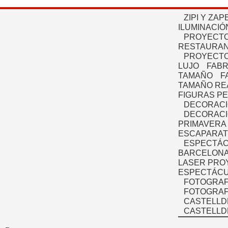
ZIPI Y ZAP
ILUMINACIÓ
PROYECTO
RESTAURAN
PROYECTO
LUJO
FABR
TAMAÑO
F
TAMAÑO RE
FIGURAS P
DECORACI
DECORACI
PRIMAVERA
ESCAPARAT
ESPECTÁC
BARCELONA
LASER PRO
ESPECTÁCU
FOTOGRAF
FOTOGRAFÍ
CASTELLD
CASTELLD