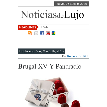
jueves 06 agosto, 2026
El Salvador, uno de los desti
Publicado:
Vie, Mar 13th, 2015
| By
Redacción NdL
Brugal XV Y Pancracio