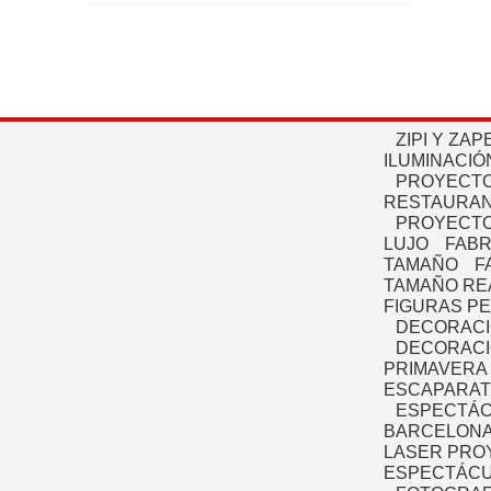
ZIPI Y ZAP
ILUMINACIÓ
PROYECTO
RESTAURAN
PROYECTO
LUJO
FABR
TAMAÑO
F
TAMAÑO RE
FIGURAS P
DECORACI
DECORACI
PRIMAVERA
ESCAPARAT
ESPECTÁC
BARCELONA
LASER PRO
ESPECTÁCU