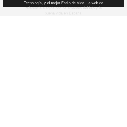
Tecnología, y el mejor Estilo de Vida. La web de
referencia elegida por los amantes del lujo y la
buena vida en España.