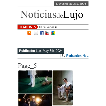
jueves 06 agosto, 2026
El Salvador, uno de los destinos con
Publicado:
Lun, May 6th, 2024
| By
Redacción NdL
Page_5