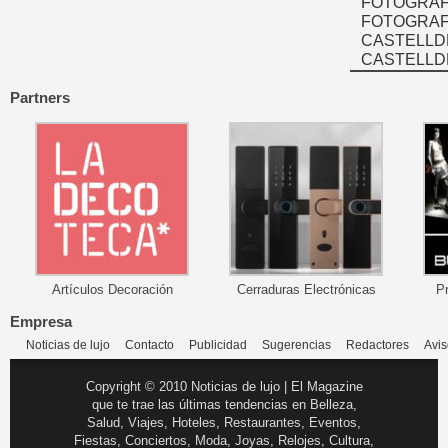
FOTOGRAF
FOTOGRAFÍ
CASTELLD
CASTELLD
Partners
Artículos Decoración
Cerraduras Electrónicas
P
Empresa
Noticias de lujo
Contacto
Publicidad
Sugerencias
Redactores
Avis
Copyright © 2010 Noticias de lujo | El Magazine
que te trae las últimas tendencias en Belleza,
Salud, Viajes, Hoteles, Restaurantes, Eventos,
Fiestas, Conciertos, Moda, Joyas, Relojes, Cultura,