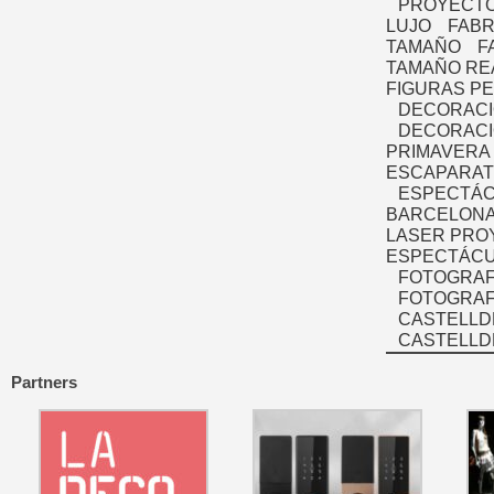
PROYECTO
LUJO
FABR
TAMAÑO
F
TAMAÑO RE
FIGURAS P
DECORACI
DECORACI
PRIMAVERA
ESCAPARAT
ESPECTÁC
BARCELONA
LASER PRO
ESPECTÁCU
FOTOGRAF
FOTOGRAFÍ
CASTELLD
CASTELLD
Partners