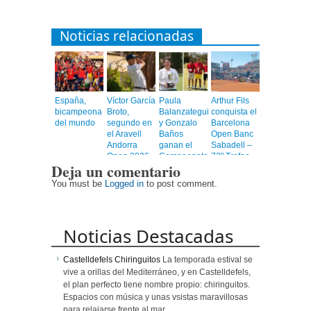
Noticias relacionadas
España,
Víctor García
Paula
Arthur Fils
bicampeona
Broto,
Balanzategui
conquista el
del mundo
segundo en
y Gonzalo
Barcelona
el Aravell
Baños
Open Banc
Andorra
ganan el
Sabadell –
Open 2026
Campeonato
73º Trofeo
Deja un comentario
de España
Conde de
Absoluto
Godó
You must be
Logged in
to post comment.
Golf 2026
Noticias Destacadas
Castelldefels Chiringuitos
La temporada estival se
vive a orillas del Mediterráneo, y en Castelldefels,
el plan perfecto tiene nombre propio: chiringuitos.
Espacios con música y unas vsistas maravillosas
para relajarse frente al mar.