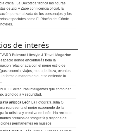
cia oficial. La Decoteca fabrica las figuras
stas de Zipi y Zape con licencia oficial, la
icación personalizada de los personajes, y los
ectos especiales como El Rincón del Cómic
 hoteles.
tios de interés
EVARD
Bulevard Lifestyle & Travel Magazine
l espacio donde encontrarás toda la
rmación relacionada con el mejor estilo de
 (gastronomia, viajes, moda, belleza, eventos,
). La forma o manera en que se entiende la
a…
INTEL
Cerraduras inteligentes que combinan
ño, tecnología y seguridad.
rafia artística León
La Fotografa Julia G.
ana representa el mejor exponente de la
rafía artística y creativa en León. Ha recibido
rtantes premios de fotografía y dispone de
cciones permanentes en museos.