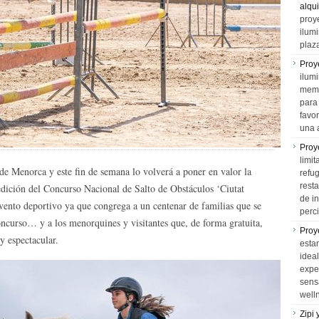
alqui
proy
ilum
plaz
Proy
ilumi
memo
para 
favo
una 
Proy
limit
 de Menorca y este fin de semana lo volverá a poner en valor la
refu
rest
 edición del Concurso Nacional de Salto de Obstáculos ‘Ciutat
de i
evento deportivo ya que congrega a un centenar de familias que se
perci
Concurso… y a los menorquines y visitantes que, de forma gratuita,
Proy
 y espectacular.
esta
idea
expe
sens
well
Zipi