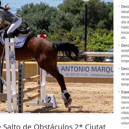
Deco
idea
esca
día 
Hall
esca
etc.
Deco
ampl
prim
empr
Deco
de p
vera
temp
Espe
impa
memo
un e
níti
cont
volu
 Salto de Obstáculos 2* Ciutat