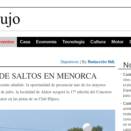
s con mayor proyección de Centroamérica
ventos
Casa
Economia
Tecnología
Cultura
Motor
No
Deportivos
| By
Redacción NdL
 DE SALTOS EN MENORCA
Caste
vive 
iciente añadido: la oportunidad de presenciar uno de los mayores
el pl
Espa
 de julio, la localidad de Alaior acogerá la 17ª edición del Concurso
para 
aior en las pistas de su Club Hípico.
Cast
ennt
resta
cons
en m
calid