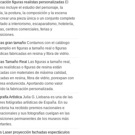
icación figuras realistas personalizadas
El
so incluye el estudio del personaje, la
la, la postura, la composición y la escena
 crear una pieza única o un conjunto completo
tado a interiorismo, escaparatismo, hotelería,
as, centros comerciales, ferias y
siciones.
ras gran tamaño
Contamos con el catálogo
amplio en figuras a tamaño real o figuras
sticas fabricadas en resina y fibra de vidrio.
ras Tamaño Real
Las figuras a tamaño real,
as realísticas o figuras de resina están
icadas con materiales de máxima calidad,
cadas en resina, fibra de vidrio, porexpan con
urea endurecida. Aportando como valor
ido la fabricación personalizada.
rafía Artística
Julia G. Liebana es una de las
res fotógrafas artísticas de España. En su
ectoria ha recibido premios nacionales e
nacionales y sus fotografías cuelgan en las
siciones permanentes de los museos más
rtantes.
s Laser proyección fachadas espectáculos