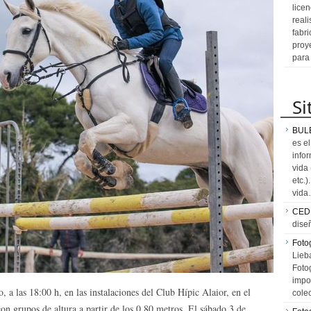
licen
reali
fabr
proy
para
Si
BUL
es e
info
vida
etc.
vid
CED
dise
Fotog
Lieb
Fotog
impo
, a las 18:00 h, en las instalaciones del Club Hípic Alaior, en el
cole
on grupos de altura a partir de los 0,80 metros. El sábado 3 de