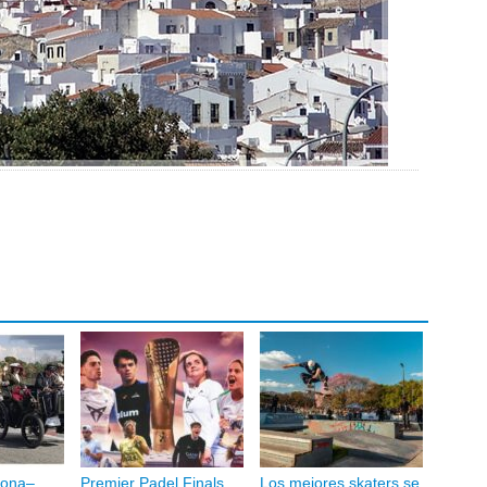
lona–
Premier Padel Finals
Los mejores skaters se