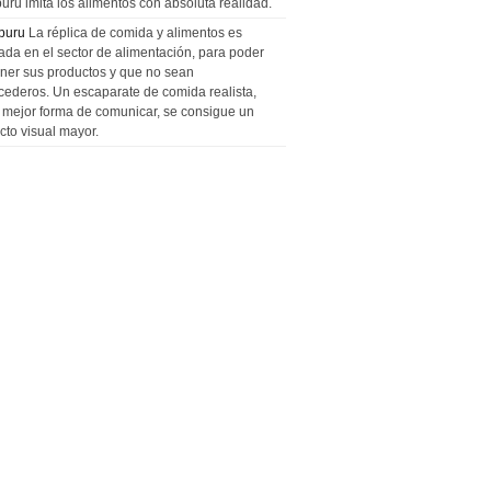
uru imita los alimentos con absoluta realidad.
puru
La réplica de comida y alimentos es
zada en el sector de alimentación, para poder
ner sus productos y que no sean
cederos. Un escaparate de comida realista,
a mejor forma de comunicar, se consigue un
cto visual mayor.