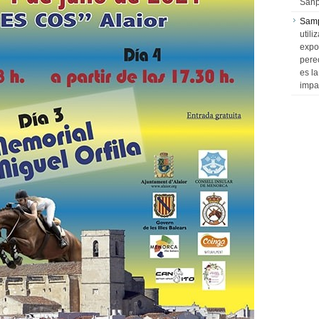
Sanp
Sam
utili
expo
pere
es l
impa