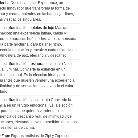
ler
La Decoteca Laser Experience, un
ecto innovador que transforma la forma de
inar y crear ambientes en fachadas, jardines,
as y espacios singulares.
ectos iluminación hoteles de lujo
Más que
nación: una experiencia íntima, cálida y
rable para sus huéspedes. Una luz pensada
la parte nocturna, para bajar el ritmo,
recer la relajación y envolver cada estancia en
atmósfera de paz, elegancia y descanso.
ectos iluminación restaurantes de lujo
No se
a a iluminar. Convierte la estancia en un
gio emocional. Es la elección ideal para
aurantes que quieren vender una experiencia
ntimidad y de sensaciones, elevando el valor
bido.
ectos iluminación spas de lujo
Convierte la
ncia en un refugio emocional. Es la elección
l para spas que quieren vender una
riencia de descanso real, de intimidad y de
aciones, elevando el valor percibido de zonas
ness llenas de calma.
 y Zape
Figuras realistas de Zipi y Zape con