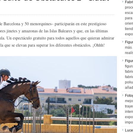
Fabr
proce
esca
para
de Barcelona y 50 menorquines– participarán en este prestigioso
orien
tiend
res jinetes y amazonas de las Islas Baleares y que, en las últimas
expo
ula. Un espectáculo gratuito para todos aquellos que quieran admirar
Figu
n la que se elevan para superar los diferentes obstáculos. ¡Ohhh!
más 
realí
Figu
figur
fabr
fabri
poli
añad
Fotog
mejo
tray
inter
expo
impo
Luce