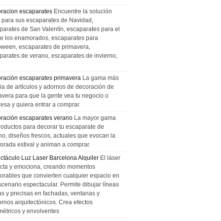
racion escaparates
Encuentre la solución
l para sus escaparates de Navidad,
parates de San Valentín, escaparates para el
de los enamorados, escaparates para
oween, escaparates de primavera,
parates de verano, escaparates de invierno,
ración escaparates primavera
La gama más
ia de artículos y adornos de decoración de
avera para que la gente vea tu negocio o
esa y quiera entrar a comprar.
ración escaparates verano
La mayor gama
roductos para decorar tu escaparate de
no, diseños frescos, actuales que evocan la
orada estival y animan a comprar.
ctáculo Luz Laser Barcelona Alquiler
El láser
cta y emociona, creando momentos
rables que convierten cualquier espacio en
scenario espectacular. Permite dibujar líneas
das y precisas en fachadas, ventanas y
ornos arquitectónicos. Crea efectos
métricos y envolventes