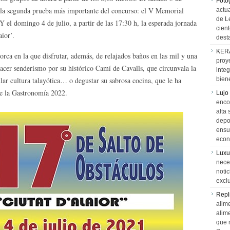
Foto
ar la segunda prueba más importante del concurso: el V Memorial
actua
de L
Y el domingo 4 de julio, a partir de las 17:30 h, la esperada jornada
cien
aior’.
desta
KER
ca en la que disfrutar, además, de relajados baños en las mil y una
proy
 hacer senderismo por su histórico Camí de Cavalls, que circunvala la
integ
lar cultura talayótica… o degustar su sabrosa cocina, que le ha
biene
e la Gastronomía 2022.
Lujo
encon
alta 
depor
ensue
econ
Luxu
neces
notic
exclu
Repl
alime
alim
que 