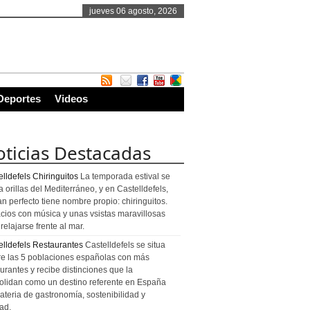
jueves 06 agosto, 2026
Deportes
Videos
ticias Destacadas
lldefels Chiringuitos
La temporada estival se
a orillas del Mediterráneo, y en Castelldefels,
an perfecto tiene nombre propio: chiringuitos.
cios con música y unas vsistas maravillosas
relajarse frente al mar.
elldefels Restaurantes
Castelldefels se situa
re las 5 poblaciones españolas con más
urantes y recibe distinciones que la
olidan como un destino referente en España
ateria de gastronomía, sostenibilidad y
ad.