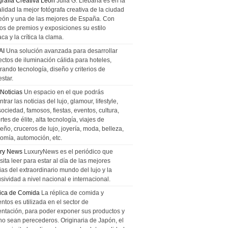
grafía Creativa León
Julia G. Liebana es en la
lidad la mejor fotógrafa creativa de la ciudad
eón y una de las mejores de España. Con
tos de premios y exposiciones su estilo
ca y la crítica la clama.
AI
Una solución avanzada para desarrollar
ectos de iluminación cálida para hoteles,
rando tecnología, diseño y criterios de
star.
 Noticias
Un espacio en el que podrás
trar las noticias del lujo, glamour, lifestyle,
sociedad, famosos, fiestas, eventos, cultura,
tes de élite, alta tecnología, viajes de
ño, cruceros de lujo, joyería, moda, belleza,
omía, automoción, etc.
ry News
LuxuryNews es el periódico que
ita leer para estar al día de las mejores
ias del extraordinario mundo del lujo y la
sividad a nivel nacional e internacional.
ica de Comida
La réplica de comida y
ntos es utilizada en el sector de
entación, para poder exponer sus productos y
no sean perecederos. Originaria de Japón, el