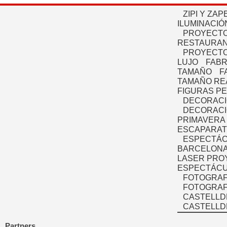
ZIPI Y ZAP
ILUMINACIÓ
PROYECTO
RESTAURAN
PROYECTO
LUJO
FABR
TAMAÑO
F
TAMAÑO RE
FIGURAS P
DECORACI
DECORACI
PRIMAVERA
ESCAPARAT
ESPECTÁC
BARCELONA
LASER PRO
ESPECTÁCU
FOTOGRAF
FOTOGRAFÍ
CASTELLD
CASTELLD
Partners