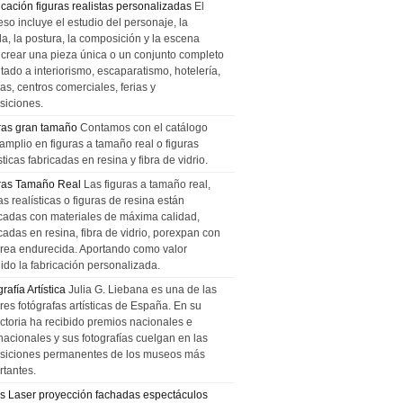
icación figuras realistas personalizadas
El
so incluye el estudio del personaje, la
la, la postura, la composición y la escena
 crear una pieza única o un conjunto completo
tado a interiorismo, escaparatismo, hotelería,
as, centros comerciales, ferias y
siciones.
ras gran tamaño
Contamos con el catálogo
amplio en figuras a tamaño real o figuras
sticas fabricadas en resina y fibra de vidrio.
ras Tamaño Real
Las figuras a tamaño real,
as realísticas o figuras de resina están
icadas con materiales de máxima calidad,
cadas en resina, fibra de vidrio, porexpan con
urea endurecida. Aportando como valor
ido la fabricación personalizada.
rafía Artística
Julia G. Liebana es una de las
res fotógrafas artísticas de España. En su
ectoria ha recibido premios nacionales e
nacionales y sus fotografías cuelgan en las
siciones permanentes de los museos más
rtantes.
s Laser proyección fachadas espectáculos