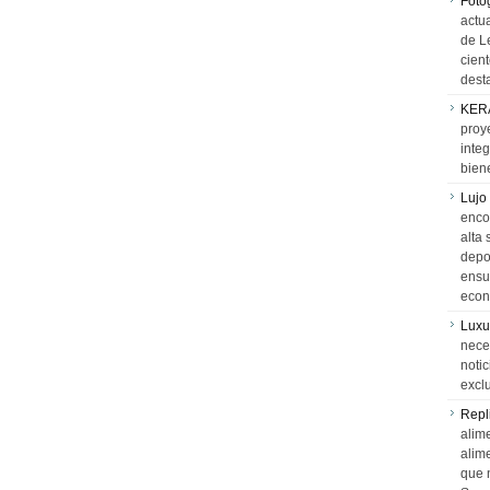
Foto
actua
de L
cien
desta
KER
proy
integ
biene
Lujo
encon
alta 
depor
ensue
econ
Luxu
neces
notic
exclu
Repl
alime
alim
que 