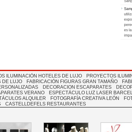
Sanp
Sam
utili
expo
pere
es l
impa
S ILUMINACIÓN HOTELES DE LUJO
PROYECTOS ILUMI
 DE LUJO
FABRICACIÓN FIGURAS GRAN TAMAÑO
FAB
PERSONALIZADAS
DECORACION ESCAPARATES
DECOR
APARATES VERANO
ESPECTÁCULO LUZ LASER BARCEL
TÁCULOS ALQUILER
FOTOGRAFÍA CREATIVA LEÓN
FO
S
CASTELLDEFELS RESTAURANTES