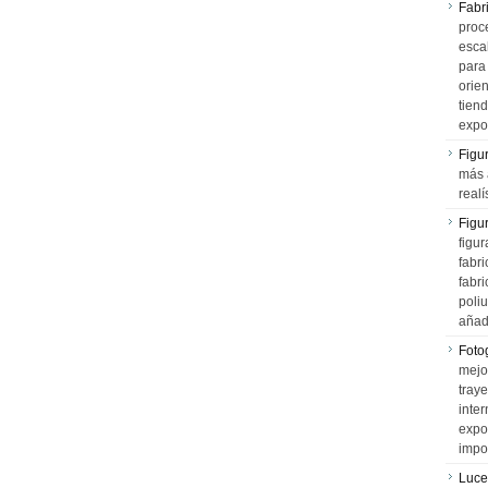
Fabr
proce
esca
para
orien
tiend
expo
Figu
más 
realí
Figu
figur
fabr
fabri
poli
añad
Fotog
mejo
tray
inter
expo
impo
Luce