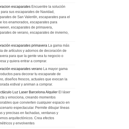
racion escaparates
Encuentre la solución
l para sus escaparates de Navidad,
parates de San Valentín, escaparates para el
de los enamorados, escaparates para
oween, escaparates de primavera,
parates de verano, escaparates de invierno,
ración escaparates primavera
La gama más
ia de artículos y adornos de decoración de
avera para que la gente vea tu negocio o
esa y quiera entrar a comprar.
ración escaparates verano
La mayor gama
roductos para decorar tu escaparate de
no, diseños frescos, actuales que evocan la
orada estival y animan a comprar.
ctáculo Luz Laser Barcelona Alquiler
El láser
cta y emociona, creando momentos
rables que convierten cualquier espacio en
scenario espectacular. Permite dibujar líneas
das y precisas en fachadas, ventanas y
ornos arquitectónicos. Crea efectos
métricos y envolventes