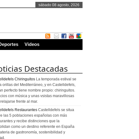
sábado 08 agosto, 2026
Deportes
Videos
ticias Destacadas
lldefels Chiringuitos
La temporada estival se
a orillas del Mediterráneo, y en Castelldefels,
an perfecto tiene nombre propio: chiringuitos.
cios con música y unas vsistas maravillosas
relajarse frente al mar.
elldefels Restaurantes
Castelldefels se situa
re las 5 poblaciones españolas con más
urantes y recibe distinciones que la
olidan como un destino referente en España
ateria de gastronomía, sostenibilidad y
ad.