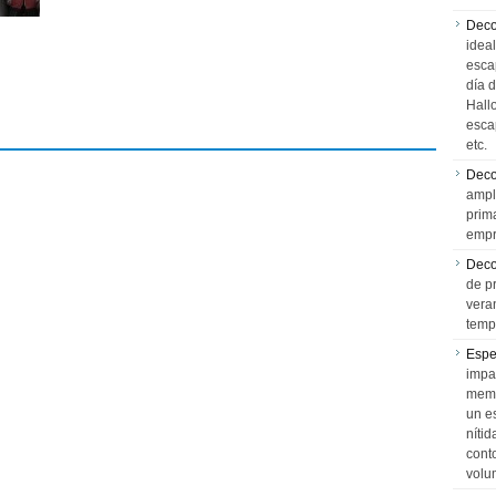
Deco
idea
esca
día 
Hall
esca
etc.
Deco
ampl
prim
empr
Deco
de p
vera
temp
Espe
impa
memo
un e
níti
cont
volu