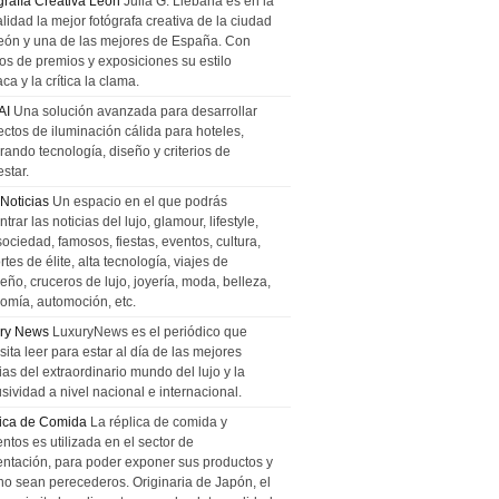
grafía Creativa León
Julia G. Liebana es en la
lidad la mejor fotógrafa creativa de la ciudad
eón y una de las mejores de España. Con
tos de premios y exposiciones su estilo
ca y la crítica la clama.
AI
Una solución avanzada para desarrollar
ectos de iluminación cálida para hoteles,
rando tecnología, diseño y criterios de
star.
 Noticias
Un espacio en el que podrás
trar las noticias del lujo, glamour, lifestyle,
sociedad, famosos, fiestas, eventos, cultura,
tes de élite, alta tecnología, viajes de
ño, cruceros de lujo, joyería, moda, belleza,
omía, automoción, etc.
ry News
LuxuryNews es el periódico que
ita leer para estar al día de las mejores
ias del extraordinario mundo del lujo y la
sividad a nivel nacional e internacional.
ica de Comida
La réplica de comida y
ntos es utilizada en el sector de
entación, para poder exponer sus productos y
no sean perecederos. Originaria de Japón, el