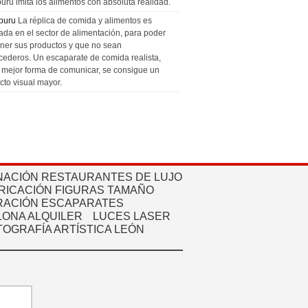
uru imita los alimentos con absoluta realidad.
puru
La réplica de comida y alimentos es
zada en el sector de alimentación, para poder
ner sus productos y que no sean
cederos. Un escaparate de comida realista,
a mejor forma de comunicar, se consigue un
cto visual mayor.
NACIÓN RESTAURANTES DE LUJO
RICACIÓN FIGURAS TAMAÑO
ACIÓN ESCAPARATES
ONA ALQUILER
LUCES LASER
TOGRAFÍA ARTÍSTICA LEÓN