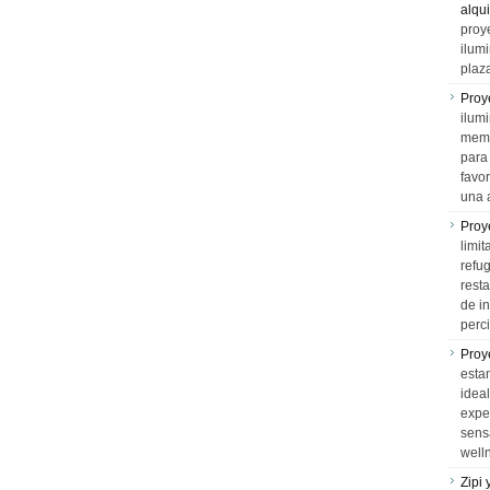
alqui
proy
ilum
plaz
Proy
ilumi
memo
para 
favo
una 
Proy
limit
refu
rest
de i
perci
Proy
esta
idea
expe
sens
well
Zipi