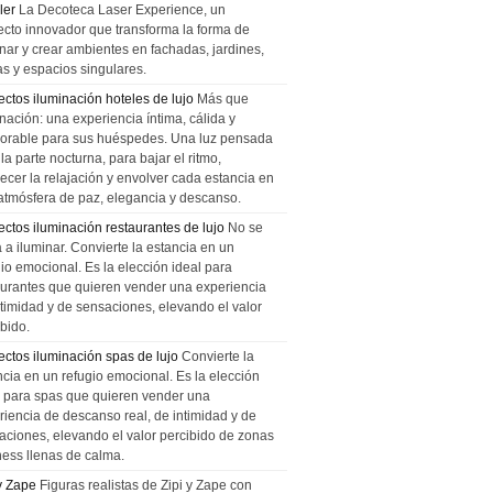
ler
La Decoteca Laser Experience, un
ecto innovador que transforma la forma de
inar y crear ambientes en fachadas, jardines,
as y espacios singulares.
ectos iluminación hoteles de lujo
Más que
nación: una experiencia íntima, cálida y
rable para sus huéspedes. Una luz pensada
la parte nocturna, para bajar el ritmo,
recer la relajación y envolver cada estancia en
atmósfera de paz, elegancia y descanso.
ectos iluminación restaurantes de lujo
No se
a a iluminar. Convierte la estancia en un
gio emocional. Es la elección ideal para
aurantes que quieren vender una experiencia
ntimidad y de sensaciones, elevando el valor
bido.
ectos iluminación spas de lujo
Convierte la
ncia en un refugio emocional. Es la elección
l para spas que quieren vender una
riencia de descanso real, de intimidad y de
aciones, elevando el valor percibido de zonas
ness llenas de calma.
 y Zape
Figuras realistas de Zipi y Zape con