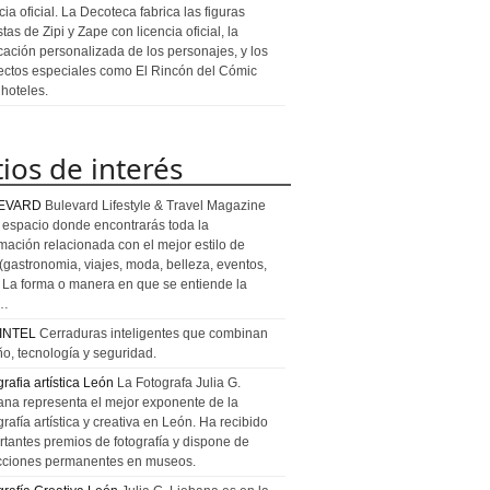
cia oficial. La Decoteca fabrica las figuras
stas de Zipi y Zape con licencia oficial, la
icación personalizada de los personajes, y los
ectos especiales como El Rincón del Cómic
 hoteles.
tios de interés
EVARD
Bulevard Lifestyle & Travel Magazine
l espacio donde encontrarás toda la
rmación relacionada con el mejor estilo de
 (gastronomia, viajes, moda, belleza, eventos,
). La forma o manera en que se entiende la
a…
INTEL
Cerraduras inteligentes que combinan
ño, tecnología y seguridad.
rafia artística León
La Fotografa Julia G.
ana representa el mejor exponente de la
rafía artística y creativa en León. Ha recibido
rtantes premios de fotografía y dispone de
cciones permanentes en museos.