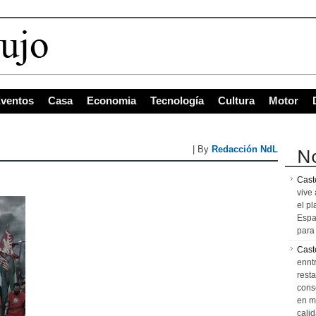
ventos
Casa
Economia
Tecnología
Cultura
Motor
No
| By
Redacción NdL
Caste
vive 
el pl
Espa
para 
Cast
ennt
resta
cons
en m
calid