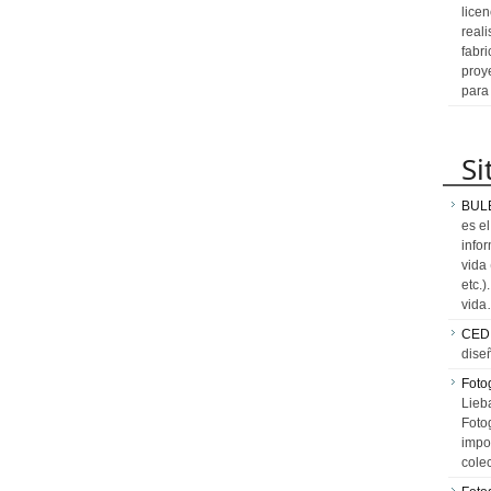
licen
reali
fabr
proy
para
Si
BUL
es e
info
vida
etc.
vid
CED
dise
Fotog
Lieb
Fotog
impo
cole