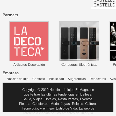
CASTELLD
CASTELLD
Partners
Artículos Decoración
Cerraduras Electrónicas
P
Empresa
Noticias de lujo
Contacto
Publicidad
Sugerencias
Redactores
Avis
Copyright © 2010 Noticias de lujo | El Magazine
que te trae las últimas tendencias en Belleza,
Salud, Viajes, Hoteles, Restaurantes, Eventos,
Fiestas, Conciertos, Moda, Joyas, Relojes, Cultura,
Tecnología, y el mejor Estilo de Vida. La web de
referencia elegida por los amantes del lujo y la