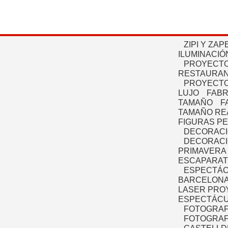
ZIPI Y ZAP
ILUMINACIÓ
PROYECTO
RESTAURAN
PROYECTO
LUJO
FABR
TAMAÑO
F
TAMAÑO RE
FIGURAS P
DECORACI
DECORACI
PRIMAVERA
ESCAPARAT
ESPECTÁC
BARCELONA
LASER PRO
ESPECTÁCU
FOTOGRAF
FOTOGRAFÍ