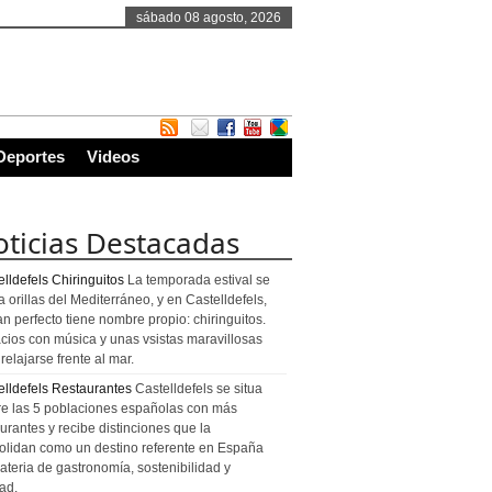
sábado 08 agosto, 2026
Deportes
Videos
ticias Destacadas
lldefels Chiringuitos
La temporada estival se
a orillas del Mediterráneo, y en Castelldefels,
an perfecto tiene nombre propio: chiringuitos.
cios con música y unas vsistas maravillosas
relajarse frente al mar.
elldefels Restaurantes
Castelldefels se situa
re las 5 poblaciones españolas con más
urantes y recibe distinciones que la
olidan como un destino referente en España
ateria de gastronomía, sostenibilidad y
ad.