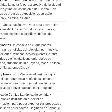
grafía Creativa León
Julia G. Liebana es en la
lidad la mejor fotógrafa creativa de la ciudad
eón y una de las mejores de España. Con
tos de premios y exposiciones su estilo
ca y la crítica la clama.
AI
Una solución avanzada para desarrollar
ectos de iluminación cálida para hoteles,
rando tecnología, diseño y criterios de
star.
 Noticias
Un espacio en el que podrás
trar las noticias del lujo, glamour, lifestyle,
sociedad, famosos, fiestas, eventos, cultura,
tes de élite, alta tecnología, viajes de
ño, cruceros de lujo, joyería, moda, belleza,
omía, automoción, etc.
ry News
LuxuryNews es el periódico que
ita leer para estar al día de las mejores
ias del extraordinario mundo del lujo y la
sividad a nivel nacional e internacional.
ica de Comida
La réplica de comida y
ntos es utilizada en el sector de
entación, para poder exponer sus productos y
no sean perecederos. Originaria de Japón, el