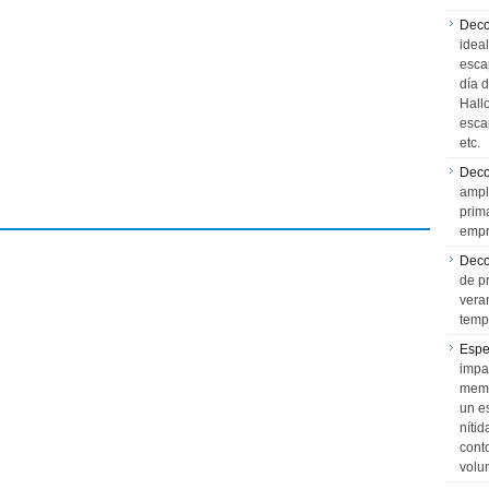
Deco
idea
esca
día 
Hall
esca
etc.
Deco
ampl
prim
empr
Deco
de p
vera
temp
Espe
impa
memo
un e
níti
cont
volu