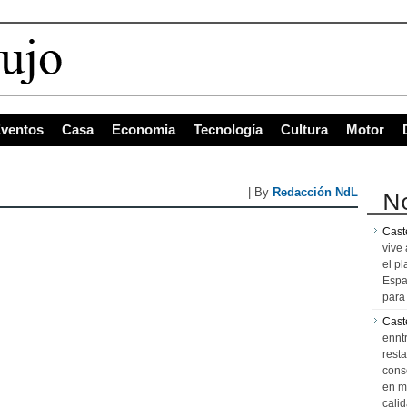
ventos
Casa
Economia
Tecnología
Cultura
Motor
No
| By
Redacción NdL
Caste
vive 
el pl
Espa
para 
Cast
ennt
resta
cons
en m
calid