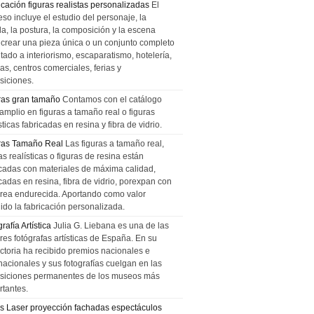
icación figuras realistas personalizadas
El
so incluye el estudio del personaje, la
la, la postura, la composición y la escena
 crear una pieza única o un conjunto completo
tado a interiorismo, escaparatismo, hotelería,
as, centros comerciales, ferias y
siciones.
ras gran tamaño
Contamos con el catálogo
amplio en figuras a tamaño real o figuras
sticas fabricadas en resina y fibra de vidrio.
ras Tamaño Real
Las figuras a tamaño real,
as realísticas o figuras de resina están
icadas con materiales de máxima calidad,
cadas en resina, fibra de vidrio, porexpan con
urea endurecida. Aportando como valor
ido la fabricación personalizada.
rafía Artística
Julia G. Liebana es una de las
res fotógrafas artísticas de España. En su
ectoria ha recibido premios nacionales e
nacionales y sus fotografías cuelgan en las
siciones permanentes de los museos más
rtantes.
s Laser proyección fachadas espectáculos