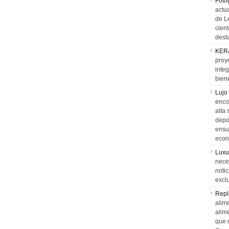
Foto
actua
de L
cien
desta
KER
proy
integ
biene
Lujo
encon
alta 
depor
ensue
econ
Luxu
neces
notic
exclu
Repl
alime
alim
que 