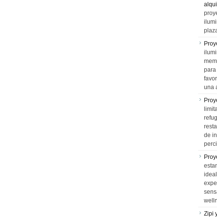
alqui
proy
ilum
plaz
Proy
ilumi
memo
para 
favo
una 
Proy
limit
refu
rest
de i
perci
Proy
esta
idea
expe
sens
well
Zipi