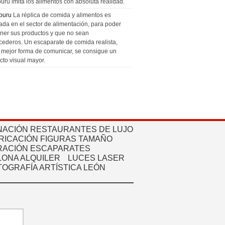
uru imita los alimentos con absoluta realidad.
puru
La réplica de comida y alimentos es
zada en el sector de alimentación, para poder
ner sus productos y que no sean
cederos. Un escaparate de comida realista,
a mejor forma de comunicar, se consigue un
cto visual mayor.
NACIÓN RESTAURANTES DE LUJO
RICACIÓN FIGURAS TAMAÑO
ACIÓN ESCAPARATES
ONA ALQUILER
LUCES LASER
TOGRAFÍA ARTÍSTICA LEÓN