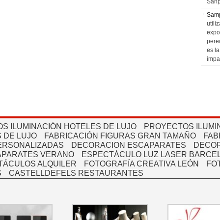
Sanp
Sam
utili
expo
pere
es l
impa
S ILUMINACIÓN HOTELES DE LUJO
PROYECTOS ILUMI
 DE LUJO
FABRICACIÓN FIGURAS GRAN TAMAÑO
FAB
PERSONALIZADAS
DECORACION ESCAPARATES
DECOR
APARATES VERANO
ESPECTÁCULO LUZ LASER BARCEL
TÁCULOS ALQUILER
FOTOGRAFÍA CREATIVA LEÓN
FO
S
CASTELLDEFELS RESTAURANTES