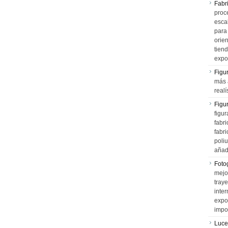
Fabr
proce
esca
para
orien
tiend
expo
Figu
más 
realí
Figu
figur
fabr
fabri
poli
añad
Fotog
mejo
tray
inter
expo
impo
Luce