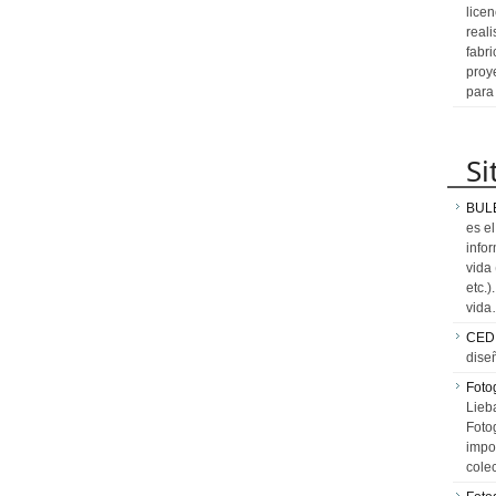
licen
reali
fabr
proy
para
Si
BUL
es e
info
vida
etc.
vid
CED
dise
Fotog
Lieb
Fotog
impo
cole