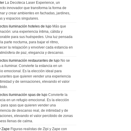
ler
La Decoteca Laser Experience, un
ecto innovador que transforma la forma de
inar y crear ambientes en fachadas, jardines,
as y espacios singulares.
ectos iluminación hoteles de lujo
Más que
nación: una experiencia íntima, cálida y
rable para sus huéspedes. Una luz pensada
la parte nocturna, para bajar el ritmo,
recer la relajación y envolver cada estancia en
atmósfera de paz, elegancia y descanso.
ectos iluminación restaurantes de lujo
No se
a a iluminar. Convierte la estancia en un
gio emocional. Es la elección ideal para
aurantes que quieren vender una experiencia
ntimidad y de sensaciones, elevando el valor
bido.
ectos iluminación spas de lujo
Convierte la
ncia en un refugio emocional. Es la elección
l para spas que quieren vender una
riencia de descanso real, de intimidad y de
aciones, elevando el valor percibido de zonas
ness llenas de calma.
 y Zape
Figuras realistas de Zipi y Zape con