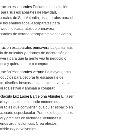
racion escaparates
Encuentre la solución
l para sus escaparates de Navidad,
parates de San Valentín, escaparates para el
de los enamorados, escaparates para
oween, escaparates de primavera,
parates de verano, escaparates de invierno,
ración escaparates primavera
La gama más
ia de artículos y adornos de decoración de
avera para que la gente vea tu negocio o
esa y quiera entrar a comprar.
ración escaparates verano
La mayor gama
roductos para decorar tu escaparate de
no, diseños frescos, actuales que evocan la
orada estival y animan a comprar.
ctáculo Luz Laser Barcelona Alquiler
El láser
cta y emociona, creando momentos
rables que convierten cualquier espacio en
scenario espectacular. Permite dibujar líneas
das y precisas en fachadas, ventanas y
ornos arquitectónicos. Crea efectos
métricos y envolventes