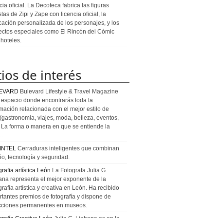
cia oficial. La Decoteca fabrica las figuras
stas de Zipi y Zape con licencia oficial, la
icación personalizada de los personajes, y los
ectos especiales como El Rincón del Cómic
 hoteles.
tios de interés
EVARD
Bulevard Lifestyle & Travel Magazine
l espacio donde encontrarás toda la
rmación relacionada con el mejor estilo de
 (gastronomia, viajes, moda, belleza, eventos,
). La forma o manera en que se entiende la
a…
INTEL
Cerraduras inteligentes que combinan
ño, tecnología y seguridad.
rafia artística León
La Fotografa Julia G.
ana representa el mejor exponente de la
rafía artística y creativa en León. Ha recibido
rtantes premios de fotografía y dispone de
cciones permanentes en museos.