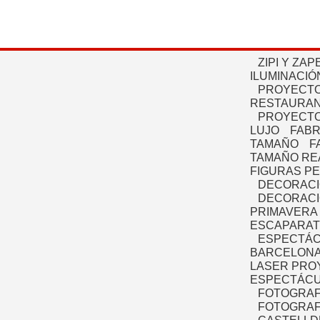
ZIPI Y ZAP
ILUMINACIÓ
PROYECTO
RESTAURAN
PROYECTO
LUJO
FABR
TAMAÑO
F
TAMAÑO RE
FIGURAS P
DECORACI
DECORACI
PRIMAVERA
ESCAPARAT
ESPECTÁC
BARCELONA
LASER PRO
ESPECTÁCU
FOTOGRAF
FOTOGRAFÍ