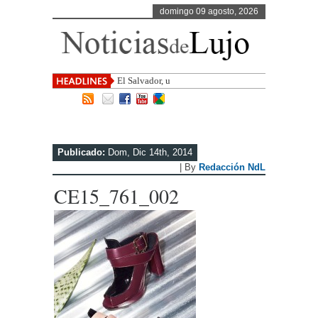
domingo 09 agosto, 2026
El Salvador, uno de los destinos con
Publicado:
Dom, Dic 14th, 2014
| By
Redacción NdL
CE15_761_002