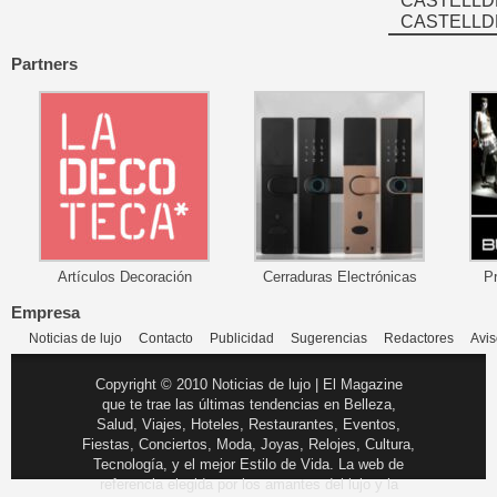
CASTELLD
CASTELLD
Partners
Artículos Decoración
Cerraduras Electrónicas
P
Empresa
Noticias de lujo
Contacto
Publicidad
Sugerencias
Redactores
Avis
Copyright © 2010 Noticias de lujo | El Magazine
que te trae las últimas tendencias en Belleza,
Salud, Viajes, Hoteles, Restaurantes, Eventos,
Fiestas, Conciertos, Moda, Joyas, Relojes, Cultura,
Tecnología, y el mejor Estilo de Vida. La web de
referencia elegida por los amantes del lujo y la