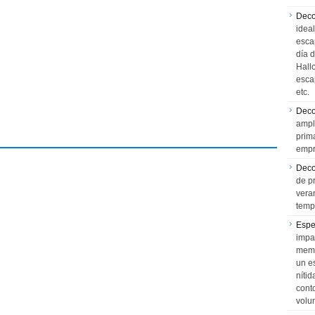
Deco
idea
esca
día 
Hall
esca
etc.
Deco
ampl
prim
empr
Deco
de p
vera
temp
Espe
impa
memo
un e
níti
cont
volu