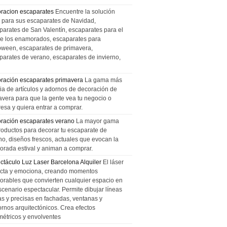
racion escaparates
Encuentre la solución
l para sus escaparates de Navidad,
parates de San Valentín, escaparates para el
de los enamorados, escaparates para
oween, escaparates de primavera,
parates de verano, escaparates de invierno,
ración escaparates primavera
La gama más
ia de artículos y adornos de decoración de
avera para que la gente vea tu negocio o
esa y quiera entrar a comprar.
ración escaparates verano
La mayor gama
roductos para decorar tu escaparate de
no, diseños frescos, actuales que evocan la
orada estival y animan a comprar.
ctáculo Luz Laser Barcelona Alquiler
El láser
cta y emociona, creando momentos
rables que convierten cualquier espacio en
scenario espectacular. Permite dibujar líneas
das y precisas en fachadas, ventanas y
ornos arquitectónicos. Crea efectos
métricos y envolventes