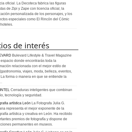
cia oficial. La Decoteca fabrica las figuras
stas de Zipi y Zape con licencia oficial, la
icación personalizada de los personajes, y los
ectos especiales como El Rincón del Cómic
 hoteles.
tios de interés
EVARD
Bulevard Lifestyle & Travel Magazine
l espacio donde encontrarás toda la
rmación relacionada con el mejor estilo de
 (gastronomia, viajes, moda, belleza, eventos,
). La forma o manera en que se entiende la
a…
INTEL
Cerraduras inteligentes que combinan
ño, tecnología y seguridad.
rafia artística León
La Fotografa Julia G.
ana representa el mejor exponente de la
rafía artística y creativa en León. Ha recibido
rtantes premios de fotografía y dispone de
cciones permanentes en museos.