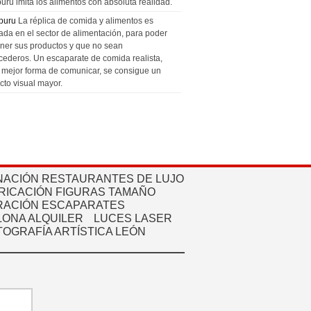
uru imita los alimentos con absoluta realidad.
puru
La réplica de comida y alimentos es
zada en el sector de alimentación, para poder
ner sus productos y que no sean
cederos. Un escaparate de comida realista,
a mejor forma de comunicar, se consigue un
cto visual mayor.
NACIÓN RESTAURANTES DE LUJO
RICACIÓN FIGURAS TAMAÑO
ACIÓN ESCAPARATES
ONA ALQUILER
LUCES LASER
TOGRAFÍA ARTÍSTICA LEÓN