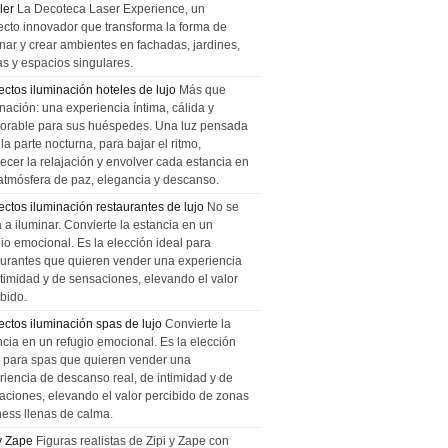
ler
La Decoteca Laser Experience, un
ecto innovador que transforma la forma de
inar y crear ambientes en fachadas, jardines,
as y espacios singulares.
ectos iluminación hoteles de lujo
Más que
nación: una experiencia íntima, cálida y
rable para sus huéspedes. Una luz pensada
la parte nocturna, para bajar el ritmo,
recer la relajación y envolver cada estancia en
atmósfera de paz, elegancia y descanso.
ectos iluminación restaurantes de lujo
No se
a a iluminar. Convierte la estancia en un
gio emocional. Es la elección ideal para
aurantes que quieren vender una experiencia
ntimidad y de sensaciones, elevando el valor
bido.
ectos iluminación spas de lujo
Convierte la
ncia en un refugio emocional. Es la elección
l para spas que quieren vender una
riencia de descanso real, de intimidad y de
aciones, elevando el valor percibido de zonas
ness llenas de calma.
 y Zape
Figuras realistas de Zipi y Zape con