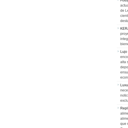
Foto
actua
de L
cien
desta
KER
proy
integ
biene
Lujo
encon
alta 
depor
ensue
econ
Luxu
neces
notic
exclu
Repl
alime
alim
que 