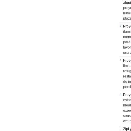
alqui
proy
ilum
plaz
Proy
ilumi
memo
para 
favo
una 
Proy
limit
refu
rest
de i
perci
Proy
esta
idea
expe
sens
well
Zipi