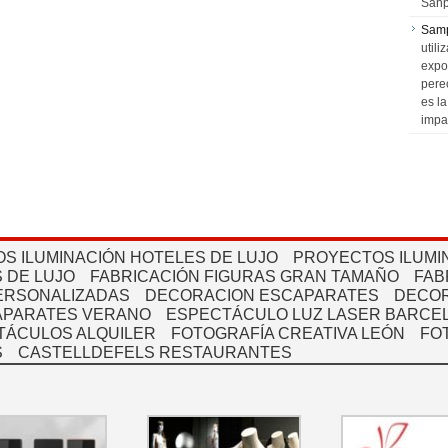
Sanp
Sam
utili
expo
pere
es l
impa
S ILUMINACIÓN HOTELES DE LUJO
PROYECTOS ILUMI
 DE LUJO
FABRICACIÓN FIGURAS GRAN TAMAÑO
FAB
PERSONALIZADAS
DECORACION ESCAPARATES
DECOR
APARATES VERANO
ESPECTÁCULO LUZ LASER BARCEL
TÁCULOS ALQUILER
FOTOGRAFÍA CREATIVA LEÓN
FO
S
CASTELLDEFELS RESTAURANTES