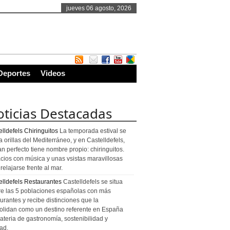
jueves 06 agosto, 2026
Deportes
Videos
ticias Destacadas
lldefels Chiringuitos
La temporada estival se
a orillas del Mediterráneo, y en Castelldefels,
an perfecto tiene nombre propio: chiringuitos.
cios con música y unas vsistas maravillosas
relajarse frente al mar.
elldefels Restaurantes
Castelldefels se situa
re las 5 poblaciones españolas con más
urantes y recibe distinciones que la
olidan como un destino referente en España
ateria de gastronomía, sostenibilidad y
ad.