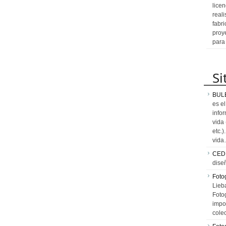
licen
reali
fabr
proy
para
Si
BUL
es e
info
vida
etc.
vid
CED
dise
Fotog
Lieb
Fotog
impo
cole