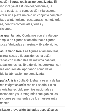
icación figuras realistas personalizadas
El
so incluye el estudio del personaje, la
la, la postura, la composición y la escena
 crear una pieza única o un conjunto completo
tado a interiorismo, escaparatismo, hotelería,
as, centros comerciales, ferias y
siciones.
ras gran tamaño
Contamos con el catálogo
amplio en figuras a tamaño real o figuras
sticas fabricadas en resina y fibra de vidrio.
ras Tamaño Real
Las figuras a tamaño real,
as realísticas o figuras de resina están
icadas con materiales de máxima calidad,
cadas en resina, fibra de vidrio, porexpan con
urea endurecida. Aportando como valor
ido la fabricación personalizada.
rafía Artística
Julia G. Liebana es una de las
res fotógrafas artísticas de España. En su
ectoria ha recibido premios nacionales e
nacionales y sus fotografías cuelgan en las
siciones permanentes de los museos más
rtantes.
s Laser proyección fachadas espectáculos