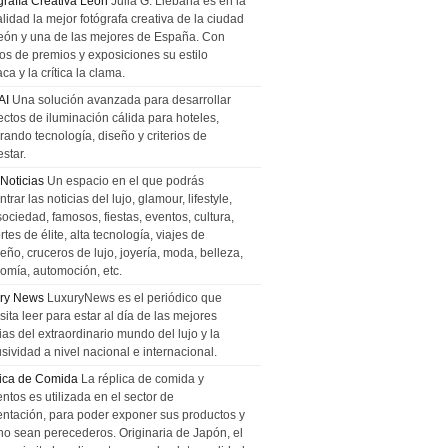
grafía Creativa León
Julia G. Liebana es en la
lidad la mejor fotógrafa creativa de la ciudad
eón y una de las mejores de España. Con
tos de premios y exposiciones su estilo
ca y la crítica la clama.
AI
Una solución avanzada para desarrollar
ectos de iluminación cálida para hoteles,
rando tecnología, diseño y criterios de
star.
 Noticias
Un espacio en el que podrás
trar las noticias del lujo, glamour, lifestyle,
sociedad, famosos, fiestas, eventos, cultura,
tes de élite, alta tecnología, viajes de
ño, cruceros de lujo, joyería, moda, belleza,
omía, automoción, etc.
ry News
LuxuryNews es el periódico que
ita leer para estar al día de las mejores
ias del extraordinario mundo del lujo y la
sividad a nivel nacional e internacional.
ica de Comida
La réplica de comida y
ntos es utilizada en el sector de
entación, para poder exponer sus productos y
no sean perecederos. Originaria de Japón, el