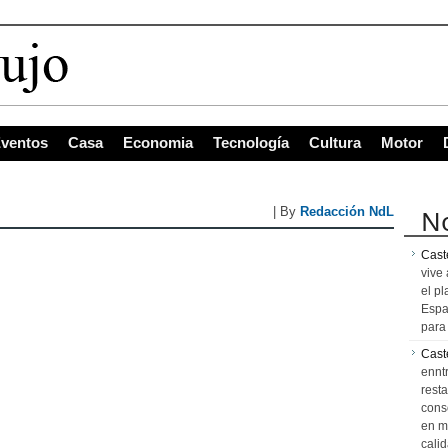
ventos
Casa
Economia
Tecnología
Cultura
Motor
No
| By
Redacción NdL
Caste
vive 
el pl
Espa
para 
Cast
ennt
resta
cons
en m
calid