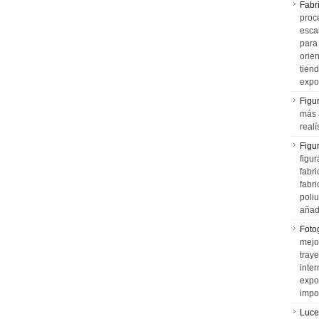
Fabr
proce
esca
para
orien
tiend
expo
Figu
más 
realí
Figu
figur
fabr
fabri
poli
añad
Fotog
mejo
tray
inter
expo
impo
Luce