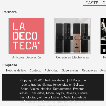
CASTELLD
Partners
Artículos Decoración
Cerraduras Electrónicas
P
Empresa
Noticias de lujo
Contacto
Publicidad
Sugerencias
Redactores
Avis
Copyright © 2010 Noticias de lujo | El Magazine
que te trae las últimas tendencias en Belleza,
Salud, Viajes, Hoteles, Restaurantes, Eventos,
Fiestas, Conciertos, Moda, Joyas, Relojes, Cultura,
Tecnología, y el mejor Estilo de Vida. La web de
referencia elegida por los amantes del lujo y la
buena vida en España.