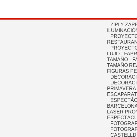
ZIPI Y ZAP
ILUMINACIÓ
PROYECTO
RESTAURAN
PROYECTO
LUJO
FABR
TAMAÑO
F
TAMAÑO RE
FIGURAS P
DECORACI
DECORACI
PRIMAVERA
ESCAPARAT
ESPECTÁC
BARCELONA
LASER PRO
ESPECTÁCU
FOTOGRAF
FOTOGRAFÍ
CASTELLD