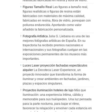
realísticas fabricadas en resina y fibra de vidrio.
Figuras Tamaño Real
Las figuras a tamaño real,
figuras realísticas o figuras de resina están
fabricadas con materiales de máxima calidad,
fabricadas en resina, fibra de vidrio, porexpan con
poliurea endurecida. Aportando como valor
añadido la fabricación personalizada.
Fotografía Artística
Julia G. Liebana es una de las
mejores fotógrafas artísticas de España. En su
trayectoria ha recibido premios nacionales e
internacionales y sus fotografías cuelgan en las
exposiciones permanentes de los museos más
importantes.
Luces Laser proyección fachadas espectáculos
alquiler
La Decoteca Laser Experience, un
proyecto innovador que transforma la forma de
iluminar y crear ambientes en fachadas, jardines,
plazas y espacios singulares.
Proyectos iluminación hoteles de lujo
Más que
iluminación: una experiencia íntima, cálida y
memorable para sus huéspedes. Una luz pensada
para la parte nocturna, para bajar el ritmo,
favorecer la relajación y envolver cada estancia en