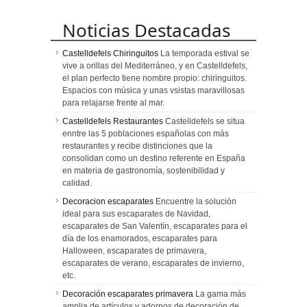
Noticias Destacadas
Castelldefels Chiringuitos
La temporada estival se
vive a orillas del Mediterráneo, y en Castelldefels,
el plan perfecto tiene nombre propio: chiringuitos.
Espacios con música y unas vsistas maravillosas
para relajarse frente al mar.
Castelldefels Restaurantes
Castelldefels se situa
enntre las 5 poblaciones españolas con más
restaurantes y recibe distinciones que la
consolidan como un destino referente en España
en materia de gastronomía, sostenibilidad y
calidad.
Decoracion escaparates
Encuentre la solución
ideal para sus escaparates de Navidad,
escaparates de San Valentín, escaparates para el
día de los enamorados, escaparates para
Halloween, escaparates de primavera,
escaparates de verano, escaparates de invierno,
etc.
Decoración escaparates primavera
La gama más
amplia de artículos y adornos de decoración de