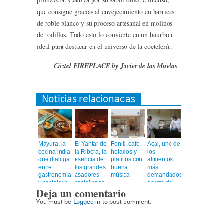
que consigue gracias al envejecimiento en barricas
de roble blanco y su proceso artesanal en molinos
de rodillos. Todo esto lo convierte en un bourbon
ideal para destacar en el universo de la coctelería.
Cóctel FIREPLACE by Javier de las Muelas
Noticias relacionadas
Mayura, la
El Yantar de
Fonik, cafe,
Açai, uno de
cocina india
la Ribera, la
helados y
los
que dialoga
esencia de
platillos con
alimentos
entre
los grandes
buena
más
gastronomía
asadores
música
demandados
y coctelería
castellanos
dentro del
Deja un comentario
de autor
en el
universo
corazón de
healthy
You must be
Logged in
to post comment.
Barcelona