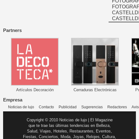
FOTOGRAF
FOTOGRAFÍ
CASTELLD
CASTELLD
Partners
Artículos Decoración
Cerraduras Electrónicas
P
Empresa
Noticias de lujo
Contacto
Publicidad
Sugerencias
Redactores
Avis
Copyright © 2010 Noticias de lujo | El Magazine
que te trae las últimas tendencias en Belleza,
Salud, Viajes, Hoteles, Restaurantes, Eventos,
Fiestas, Conciertos, Moda, Joyas, Relojes, Cultura,