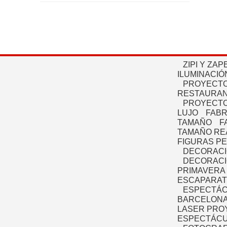
ZIPI Y ZAP
ILUMINACIÓ
PROYECTO
RESTAURAN
PROYECTO
LUJO
FABR
TAMAÑO
F
TAMAÑO RE
FIGURAS P
DECORACI
DECORACI
PRIMAVERA
ESCAPARAT
ESPECTÁC
BARCELONA
LASER PRO
ESPECTÁCU