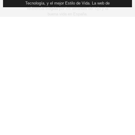
Tecnología, y el mejor Estilo de Vida. La web de
referencia elegida por los amantes del lujo y la
buena vida en España.