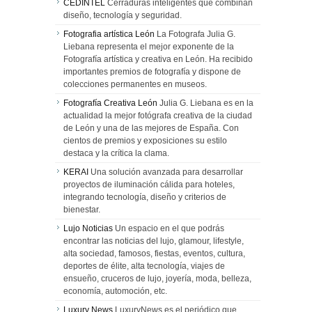
CEDINTEL
Cerraduras inteligentes que combinan
diseño, tecnología y seguridad.
Fotografia artística León
La Fotografa Julia G.
Liebana representa el mejor exponente de la
Fotografía artística y creativa en León. Ha recibido
importantes premios de fotografía y dispone de
colecciones permanentes en museos.
Fotografía Creativa León
Julia G. Liebana es en la
actualidad la mejor fotógrafa creativa de la ciudad
de León y una de las mejores de España. Con
cientos de premios y exposiciones su estilo
destaca y la crítica la clama.
KERAI
Una solución avanzada para desarrollar
proyectos de iluminación cálida para hoteles,
integrando tecnología, diseño y criterios de
bienestar.
Lujo Noticias
Un espacio en el que podrás
encontrar las noticias del lujo, glamour, lifestyle,
alta sociedad, famosos, fiestas, eventos, cultura,
deportes de élite, alta tecnología, viajes de
ensueño, cruceros de lujo, joyería, moda, belleza,
economía, automoción, etc.
Luxury News
LuxuryNews es el periódico que