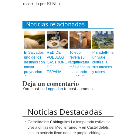
recorrido por El Nilo.
Noticias relacionadas
El Salvador,
RED DE
Toledo
PhiladelPhia,
uno de los
PUEBLOS
revela su
un viaje
destinos con
GASTRONÓMICOS
arquitectura
cultural a
mayor
DE
más antigua
sus museos
proyección
ESPAÑA,
mostrando
y raices
de
excelencia y
sus “Baños y
Deja un comentario
Centroamérica
calidad en
Mezquitas”
un viaje
You must be
Logged in
to post comment.
emocionante
Noticias Destacadas
Castelldefels Chiringuitos
La temporada estival se
vive a orillas del Mediterráneo, y en Castelldefels,
el plan perfecto tiene nombre propio: chiringuitos.