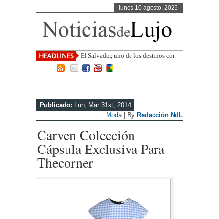
lunes 10 agosto, 2026
El Salvador, uno de los destinos con
mayor proyección de Centroamérica
Publicado:
Lun, Mar 31st, 2014
Moda
| By
Redacción NdL
Carven Colección
Cápsula Exclusiva Para
Thecorner