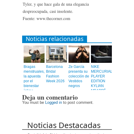
Tyler, y que hace gala de una elegancia
despreocupada, casi insolente.
Fuente: www.thecorner.com
Noticias relacionadas
Bragas
Barcelona
Ze García
NIKE
menstruales,
Bridal
presenta su
MERCURIAL
la apuesta
Fashion
colección de
PLAYER
por el
Week 2026
Vestidos
EDITION
bienestar
negros
KYLIAN
íntimo
MBAPPÉ
Deja un comentario
You must be
Logged in
to post comment.
Noticias Destacadas