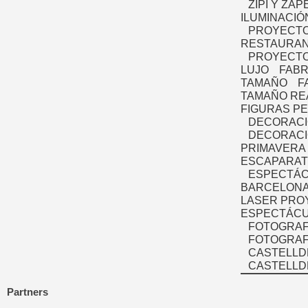
ZIPI Y ZAP
ILUMINACIÓ
PROYECTO
RESTAURAN
PROYECTO
LUJO
FABR
TAMAÑO
F
TAMAÑO RE
FIGURAS P
DECORACI
DECORACI
PRIMAVERA
ESCAPARAT
ESPECTÁC
BARCELONA
LASER PRO
ESPECTÁCU
FOTOGRAF
FOTOGRAFÍ
CASTELLD
CASTELLD
Partners