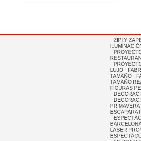
ZIPI Y ZAP
ILUMINACIÓ
PROYECTO
RESTAURAN
PROYECTO
LUJO
FABR
TAMAÑO
F
TAMAÑO RE
FIGURAS P
DECORACI
DECORACI
PRIMAVERA
ESCAPARAT
ESPECTÁC
BARCELONA
LASER PRO
ESPECTÁCU