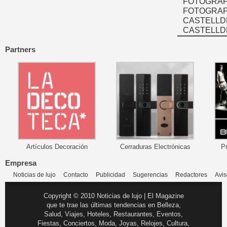
FOTOGRAF
FOTOGRAFÍ
CASTELLD
CASTELLD
Partners
Artículos Decoración
Cerraduras Electrónicas
P
Empresa
Noticias de lujo
Contacto
Publicidad
Sugerencias
Redactores
Avis
Copyright © 2010 Noticias de lujo | El Magazine
que te trae las últimas tendencias en Belleza,
Salud, Viajes, Hoteles, Restaurantes, Eventos,
Fiestas, Conciertos, Moda, Joyas, Relojes, Cultura,