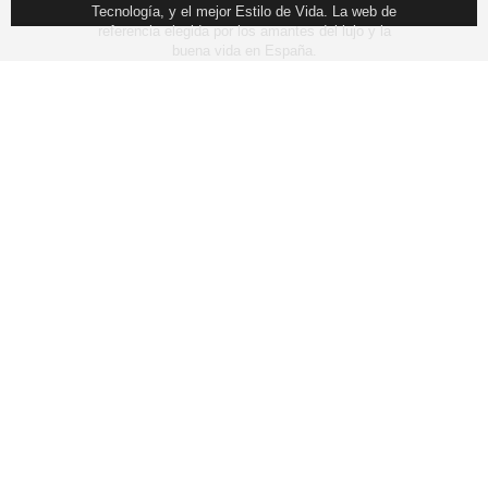
Tecnología, y el mejor Estilo de Vida. La web de
referencia elegida por los amantes del lujo y la
buena vida en España.