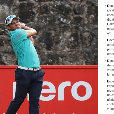
Deco
idea
esca
día 
Hall
esca
etc.
Deco
ampl
prim
empr
Deco
de p
vera
temp
Espe
impa
memo
un e
níti
cont
volu