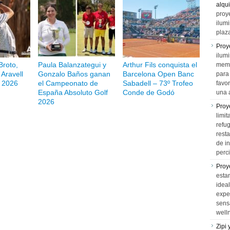
alqui
proy
ilum
plaz
Proy
ilumi
Broto,
Paula Balanzategui y
Arthur Fils conquista el
memo
Aravell
Gonzalo Baños ganan
Barcelona Open Banc
para 
 2026
el Campeonato de
Sabadell – 73º Trofeo
favo
España Absoluto Golf
Conde de Godó
una 
2026
Proy
limit
refu
rest
de i
perci
Proy
esta
idea
expe
sens
well
Zipi