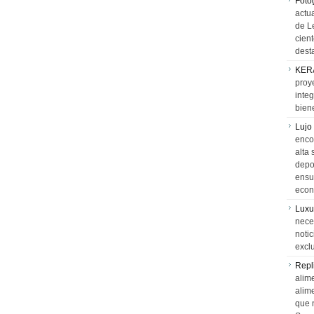
Foto
actua
de L
cien
desta
KER
proy
integ
biene
Lujo
encon
alta 
depor
ensue
econ
Luxu
neces
notic
exclu
Repl
alime
alim
que 