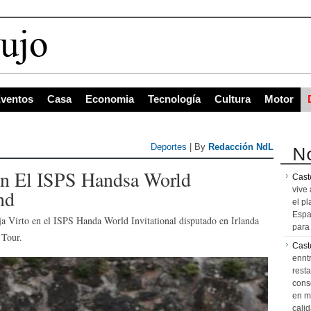
s con ma
ventos
Casa
Economia
Tecnología
Cultura
Motor
No
Deportes
| By
Redacción NdL
En El ISPS Handsa World
Caste
vive 
nd
el pl
Espa
a Virto en el ISPS Handa World Invitational disputado en Irlanda
para 
 Tour.
Cast
ennt
resta
cons
en m
calid