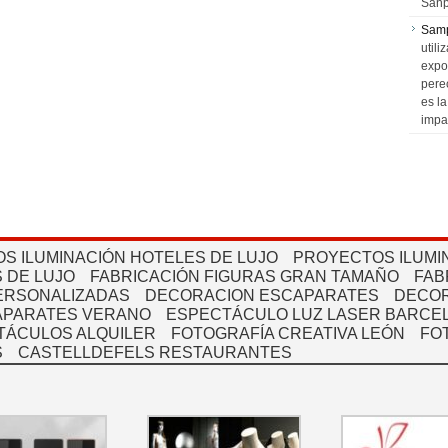
Sanp
Sam
utili
expo
pere
es l
impa
S ILUMINACIÓN HOTELES DE LUJO
PROYECTOS ILUMI
 DE LUJO
FABRICACIÓN FIGURAS GRAN TAMAÑO
FAB
PERSONALIZADAS
DECORACION ESCAPARATES
DECOR
APARATES VERANO
ESPECTÁCULO LUZ LASER BARCEL
TÁCULOS ALQUILER
FOTOGRAFÍA CREATIVA LEÓN
FO
S
CASTELLDEFELS RESTAURANTES