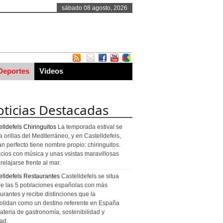
sábado 08 agosto, 2026
Deportes
Videos
ticias Destacadas
lldefels Chiringuitos
La temporada estival se
a orillas del Mediterráneo, y en Castelldefels,
an perfecto tiene nombre propio: chiringuitos.
cios con música y unas vsistas maravillosas
relajarse frente al mar.
elldefels Restaurantes
Castelldefels se situa
re las 5 poblaciones españolas con más
urantes y recibe distinciones que la
olidan como un destino referente en España
ateria de gastronomía, sostenibilidad y
ad.