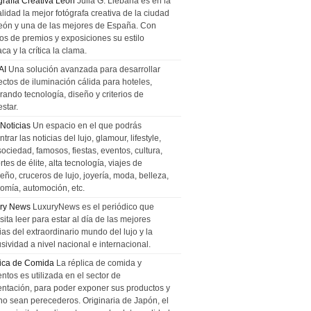
grafía Creativa León
Julia G. Liebana es en la
lidad la mejor fotógrafa creativa de la ciudad
eón y una de las mejores de España. Con
tos de premios y exposiciones su estilo
ca y la crítica la clama.
AI
Una solución avanzada para desarrollar
ectos de iluminación cálida para hoteles,
rando tecnología, diseño y criterios de
star.
 Noticias
Un espacio en el que podrás
trar las noticias del lujo, glamour, lifestyle,
sociedad, famosos, fiestas, eventos, cultura,
tes de élite, alta tecnología, viajes de
ño, cruceros de lujo, joyería, moda, belleza,
omía, automoción, etc.
ry News
LuxuryNews es el periódico que
ita leer para estar al día de las mejores
ias del extraordinario mundo del lujo y la
sividad a nivel nacional e internacional.
ica de Comida
La réplica de comida y
ntos es utilizada en el sector de
entación, para poder exponer sus productos y
no sean perecederos. Originaria de Japón, el