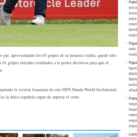
Fabr
proce
esca
para
orien
tiend
expo
Figu
más 
jo par, aprovechando los 65 golpes de su primera vuelta, quedó sólo
realí
61 golpes iniciales resultados a la postre decisivos para que el
Figu
figur
r.
fabr
fabri
poli
isputado la versión femenina de este ISPS Handa World Invitational,
añad
fue la única española capaz de superar el corte.
Fotog
mejo
tray
inter
expo
impo
Luce