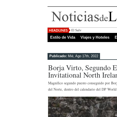
El Salvador, uno de los destino
Estilo de Vida
Viajes y Hoteles
E
Publicado:
Mié, Ago 17th, 2022
Borja Virto, Segundo 
Invitational North Irela
Magnífico segundo puesto conseguido por Borj
del Norte, dentro del calendario del DP World