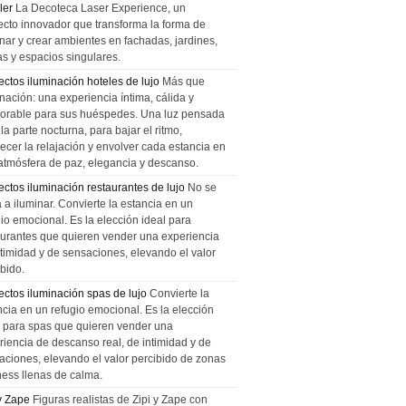
ler
La Decoteca Laser Experience, un
ecto innovador que transforma la forma de
inar y crear ambientes en fachadas, jardines,
as y espacios singulares.
ectos iluminación hoteles de lujo
Más que
nación: una experiencia íntima, cálida y
rable para sus huéspedes. Una luz pensada
la parte nocturna, para bajar el ritmo,
recer la relajación y envolver cada estancia en
atmósfera de paz, elegancia y descanso.
ectos iluminación restaurantes de lujo
No se
a a iluminar. Convierte la estancia en un
gio emocional. Es la elección ideal para
aurantes que quieren vender una experiencia
ntimidad y de sensaciones, elevando el valor
bido.
ectos iluminación spas de lujo
Convierte la
ncia en un refugio emocional. Es la elección
l para spas que quieren vender una
riencia de descanso real, de intimidad y de
aciones, elevando el valor percibido de zonas
ness llenas de calma.
 y Zape
Figuras realistas de Zipi y Zape con