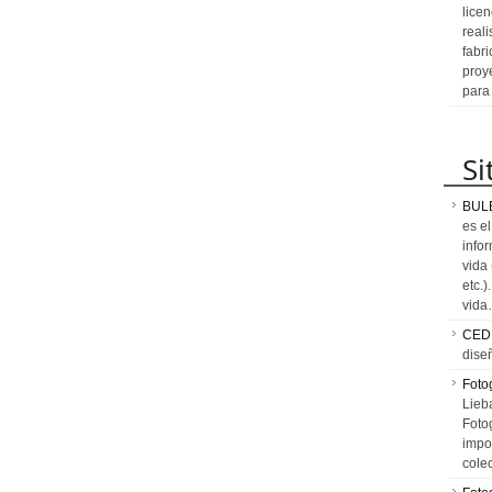
licen
reali
fabr
proy
para
Si
BUL
es e
info
vida
etc.
vid
CED
dise
Fotog
Lieb
Fotog
impo
cole