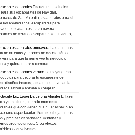
racion escaparates
Encuentre la solución
l para sus escaparates de Navidad,
parates de San Valentín, escaparates para el
de los enamorados, escaparates para
oween, escaparates de primavera,
parates de verano, escaparates de invierno,
ración escaparates primavera
La gama más
ia de artículos y adornos de decoración de
avera para que la gente vea tu negocio o
esa y quiera entrar a comprar.
ración escaparates verano
La mayor gama
roductos para decorar tu escaparate de
no, diseños frescos, actuales que evocan la
orada estival y animan a comprar.
ctáculo Luz Laser Barcelona Alquiler
El láser
cta y emociona, creando momentos
rables que convierten cualquier espacio en
scenario espectacular. Permite dibujar líneas
das y precisas en fachadas, ventanas y
ornos arquitectónicos. Crea efectos
métricos y envolventes