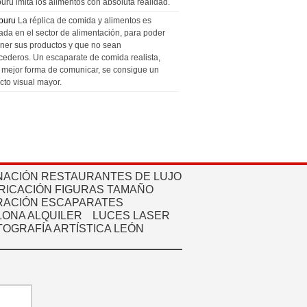
uru imita los alimentos con absoluta realidad.
puru
La réplica de comida y alimentos es
zada en el sector de alimentación, para poder
ner sus productos y que no sean
cederos. Un escaparate de comida realista,
a mejor forma de comunicar, se consigue un
cto visual mayor.
NACIÓN RESTAURANTES DE LUJO
RICACIÓN FIGURAS TAMAÑO
ACIÓN ESCAPARATES
ONA ALQUILER
LUCES LASER
TOGRAFÍA ARTÍSTICA LEÓN