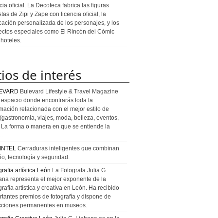
cia oficial. La Decoteca fabrica las figuras
stas de Zipi y Zape con licencia oficial, la
icación personalizada de los personajes, y los
ectos especiales como El Rincón del Cómic
 hoteles.
tios de interés
EVARD
Bulevard Lifestyle & Travel Magazine
l espacio donde encontrarás toda la
rmación relacionada con el mejor estilo de
 (gastronomia, viajes, moda, belleza, eventos,
). La forma o manera en que se entiende la
a…
INTEL
Cerraduras inteligentes que combinan
ño, tecnología y seguridad.
rafia artística León
La Fotografa Julia G.
ana representa el mejor exponente de la
rafía artística y creativa en León. Ha recibido
rtantes premios de fotografía y dispone de
cciones permanentes en museos.