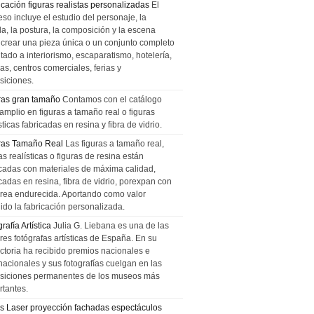
icación figuras realistas personalizadas
El
so incluye el estudio del personaje, la
la, la postura, la composición y la escena
 crear una pieza única o un conjunto completo
tado a interiorismo, escaparatismo, hotelería,
as, centros comerciales, ferias y
siciones.
ras gran tamaño
Contamos con el catálogo
amplio en figuras a tamaño real o figuras
sticas fabricadas en resina y fibra de vidrio.
ras Tamaño Real
Las figuras a tamaño real,
as realísticas o figuras de resina están
icadas con materiales de máxima calidad,
cadas en resina, fibra de vidrio, porexpan con
urea endurecida. Aportando como valor
ido la fabricación personalizada.
rafía Artística
Julia G. Liebana es una de las
res fotógrafas artísticas de España. En su
ectoria ha recibido premios nacionales e
nacionales y sus fotografías cuelgan en las
siciones permanentes de los museos más
rtantes.
s Laser proyección fachadas espectáculos