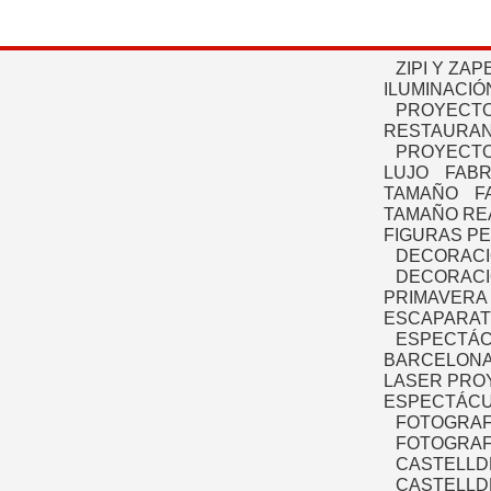
ZIPI Y ZAP
ILUMINACIÓ
PROYECTO
RESTAURAN
PROYECTO
LUJO
FABR
TAMAÑO
F
TAMAÑO RE
FIGURAS P
DECORACI
DECORACI
PRIMAVERA
ESCAPARAT
ESPECTÁC
BARCELONA
LASER PRO
ESPECTÁCU
FOTOGRAF
FOTOGRAFÍ
CASTELLD
CASTELLD