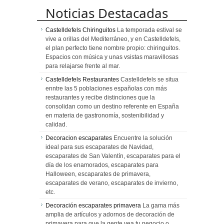
Noticias Destacadas
Castelldefels Chiringuitos
La temporada estival se
vive a orillas del Mediterráneo, y en Castelldefels,
el plan perfecto tiene nombre propio: chiringuitos.
Espacios con música y unas vsistas maravillosas
para relajarse frente al mar.
Castelldefels Restaurantes
Castelldefels se situa
enntre las 5 poblaciones españolas con más
restaurantes y recibe distinciones que la
consolidan como un destino referente en España
en materia de gastronomía, sostenibilidad y
calidad.
Decoracion escaparates
Encuentre la solución
ideal para sus escaparates de Navidad,
escaparates de San Valentín, escaparates para el
día de los enamorados, escaparates para
Halloween, escaparates de primavera,
escaparates de verano, escaparates de invierno,
etc.
Decoración escaparates primavera
La gama más
amplia de artículos y adornos de decoración de
primavera para que la gente vea tu negocio o