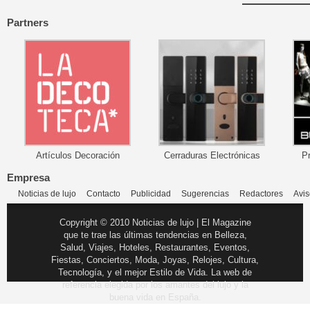
Partners
Artículos Decoración
Cerraduras Electrónicas
P
Empresa
Noticias de lujo
Contacto
Publicidad
Sugerencias
Redactores
Avis
Copyright © 2010 Noticias de lujo | El Magazine
que te trae las últimas tendencias en Belleza,
Salud, Viajes, Hoteles, Restaurantes, Eventos,
Fiestas, Conciertos, Moda, Joyas, Relojes, Cultura,
Tecnología, y el mejor Estilo de Vida. La web de
referencia elegida por los amantes del lujo y la
buena vida en España.