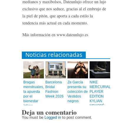
medianos y maxibolsos, Dateunlujo ofrece un lujo
exclusivo que nos seduce, gracias al el embrujo de
la piel de pitón, que aporta a cada estilo la
tendencia más actual en cada momento.
Más información en www.dateunlujo.es
Noticias relacionadas
Bragas
Barcelona
Ze García
NIKE
menstruales,
Bridal
presenta su
MERCURIAL
la apuesta
Fashion
colección de
PLAYER
por el
Week 2026
Vestidos
EDITION
bienestar
negros
KYLIAN
íntimo
MBAPPÉ
Deja un comentario
You must be
Logged in
to post comment.