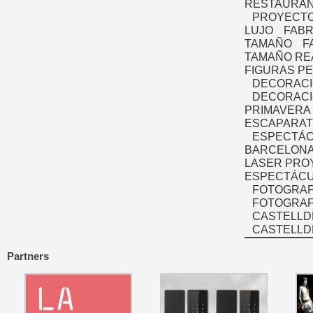
RESTAURAN
PROYECTO
LUJO
FABR
TAMAÑO
F
TAMAÑO RE
FIGURAS P
DECORACI
DECORACI
PRIMAVERA
ESCAPARAT
ESPECTÁC
BARCELONA
LASER PRO
ESPECTÁCU
FOTOGRAF
FOTOGRAFÍ
CASTELLD
CASTELLD
Partners