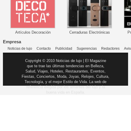
Artículos Decoración
Cerraduras Electrónicas
P
Empresa
Noticias de lujo
Contacto
Publicidad
Sugerencias
Redactores
Avis
Copyright © 2010 Noticias de lujo | El Magazine
que te trae las últimas tendencias en Belleza,
Salud, Viajes, Hoteles, Restaurantes, Eventos,
Fiestas, Conciertos, Moda, Joyas, Relojes, Cultura,
Tecnología, y el mejor Estilo de Vida. La web de
referencia elegida por los amantes del lujo y la
buena vida en España.