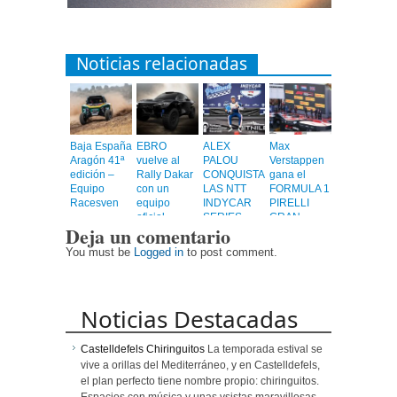
Noticias relacionadas
Baja España
EBRO
ALEX
Max
Aragón 41ª
vuelve al
PALOU
Verstappen
edición –
Rally Dakar
CONQUISTA
gana el
Equipo
con un
LAS NTT
FORMULA 1
Racesven
equipo
INDYCAR
PIRELLI
oficial
SERIES
GRAN
Deja un comentario
2023
PREMIO DE
ESPAÑA
You must be
Logged in
to post comment.
2022
Noticias Destacadas
Castelldefels Chiringuitos
La temporada estival se
vive a orillas del Mediterráneo, y en Castelldefels,
el plan perfecto tiene nombre propio: chiringuitos.
Espacios con música y unas vsistas maravillosas